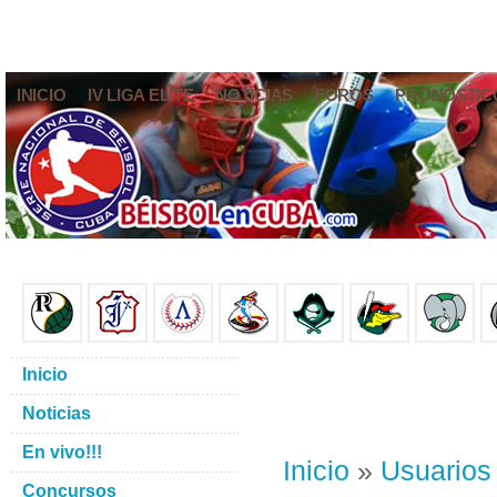
INICIO
IV LIGA ELITE
NOTICIAS
FOROS
PRONÓSTIC
Inicio
Noticias
En vivo!!!
Inicio
»
Usuarios
Concursos