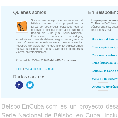
Quienes somos
En BeisbolE
Somos un equipo de aficionados al
Lo que puedes enco
béisbol cubano. Nos propusimos la
En BeisbolEnCuba.co
tarea de desarrollar esta web con el
béisbol cubano, estad
objetivo de brindar información sobre el
los juegos y más...
Béisbol en Cuba y su Serie Nacional.
Ofrecemos noticias, reportajes,
estadísticas, foros de debate, juegos online y mucho
Noticias del béisb
más... Constantemente buscamos mejorar y ampliar
nuestros servicios por lo que pronto publicaremos
Foros, opiniones, 
nuevas secciones en nuestra web como concursos
y otros entretenimientos.
Concursos sobre e
© copyright 2009 - 2026
BeisbolEnCuba.com
Estadísticas de la 
Inicio
|
Mapa del sitio
|
Contacto
Serie 50, la Serie d
Redes sociales:
Mapa de nuestra 
Directorio de Béi
BeisbolEnCuba.com es un proyecto desarr
Serie Nacional de Béisbol en Cuba. Inclui