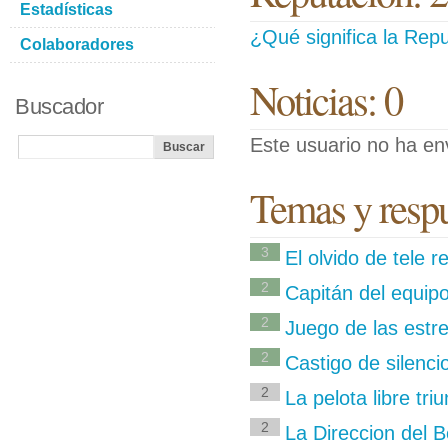
Estadísticas
¿Qué significa la Repu
Colaboradores
Noticias: 0
Buscador
Este usuario no ha env
Temas y respu
3
El olvido de tele r
2
Capitán del equip
2
Juego de las estre
2
Castigo de silenci
2
La pelota libre tri
2
La Direccion del 