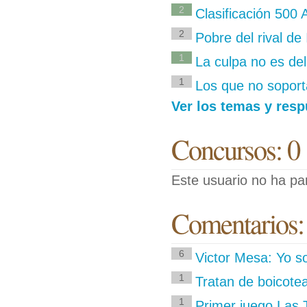
2
Clasificación 500 
2
Pobre del rival de
1
La culpa no es del
1
Los que no soport
Ver los temas y resp
Concursos: 0
Este usuario no ha pa
Comentarios:
6
Victor Mesa: Yo s
1
Tratan de boicot
1
Primer juego Las T