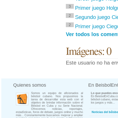
3
Primer juego Holg
2
Segundo juego Cie
2
Primer juego Ciego
Ver todos los comen
Imágenes: 0
Este usuario no ha en
Quienes somos
En BeisbolE
Somos un equipo de aficionados al
Lo que puedes enco
béisbol cubano. Nos propusimos la
En BeisbolEnCuba.co
tarea de desarrollar esta web con el
béisbol cubano, estad
objetivo de brindar información sobre el
los juegos y más...
Béisbol en Cuba y su Serie Nacional.
Ofrecemos noticias, reportajes,
estadísticas, foros de debate, juegos online y mucho
Noticias del béisb
más... Constantemente buscamos mejorar y ampliar