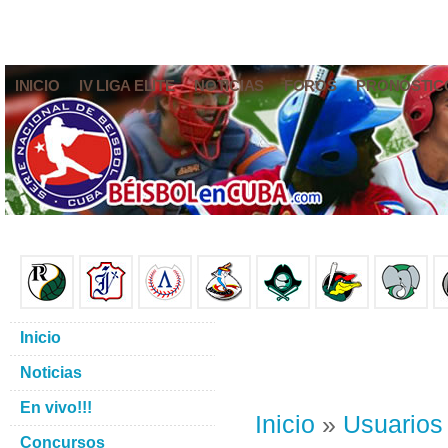
INICIO
IV LIGA ELITE
NOTICIAS
FOROS
PRONÓSTIC
Inicio
Noticias
En vivo!!!
Inicio
»
Usuarios
Concursos