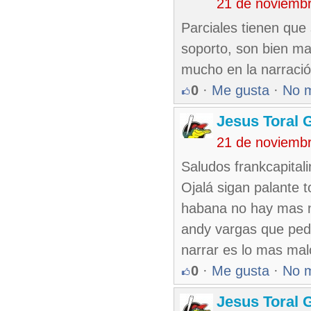
21 de noviemb
Parciales tienen que 
soporto, son bien ma
mucho en la narració
0
·
Me gusta
·
No 
Jesus Toral 
21 de noviemb
Saludos frankcapitali
Ojalá sigan palante 
habana no hay mas na
andy vargas que ped
narrar es lo mas mal
0
·
Me gusta
·
No 
Jesus Toral 