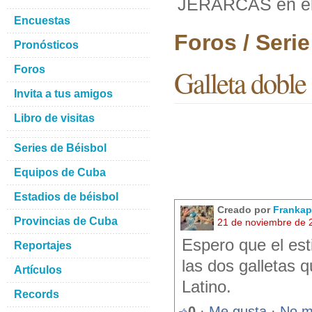
JERARCAS en el
Encuestas
Foros / Seri
Pronósticos
Foros
Galleta dobl
Invita a tus amigos
Libro de visitas
Series de Béisbol
Equipos de Cuba
Estadios de béisbol
Creado por
Frankap
Provincias de Cuba
21 de noviembre de 
Espero que el es
Reportajes
las dos galletas q
Artículos
Latino.
Records
0
·
Me gusta
·
No m