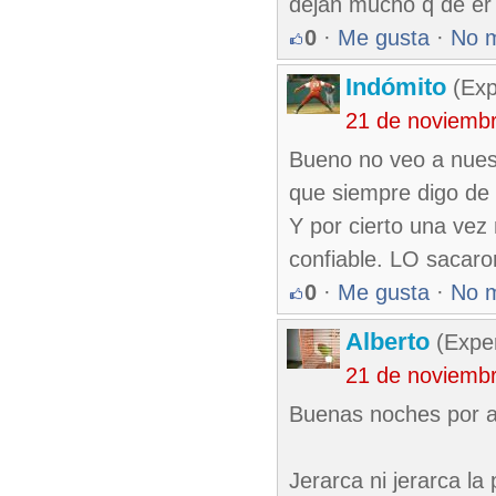
dejan mucho q de er
0
·
Me gusta
·
No 
Indómito
(Exp
21 de noviemb
Bueno no veo a nues
que siempre digo de 
Y por cierto una vez
confiable. LO sacaro
0
·
Me gusta
·
No 
Alberto
(Exper
21 de noviemb
Buenas noches por aq
Jerarca ni jerarca l