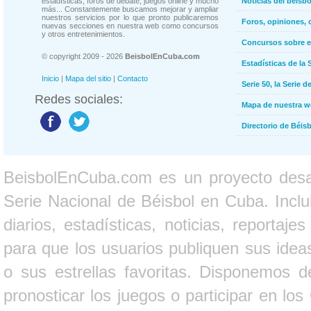
estadísticas, foros de debate, juegos online y mucho
Noticias del béisb
más... Constantemente buscamos mejorar y ampliar
nuestros servicios por lo que pronto publicaremos
Foros, opiniones, 
nuevas secciones en nuestra web como concursos
y otros entretenimientos.
Concursos sobre e
© copyright 2009 - 2026
BeisbolEnCuba.com
Estadísticas de la 
Inicio
|
Mapa del sitio
|
Contacto
Serie 50, la Serie d
Redes sociales:
Mapa de nuestra 
Directorio de Béi
BeisbolEnCuba.com es un proyecto desarr
Serie Nacional de Béisbol en Cuba. Inclui
diarios, estadísticas, noticias, report
para que los usuarios publiquen sus ideas
o sus estrellas favoritas. Disponemos d
pronosticar los juegos o participar en lo