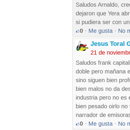
Saludos Arnaldo, cre
dejaron que Yera abr
si pudiera ser con u
0
·
Me gusta
·
No 
Jesus Toral 
21 de noviemb
Saludos frank capita
doble pero mañana es
sino siguen bien pro
bien malos no da des
industria pero no es
bien pesado oirlo no
narrador de emisoras
0
·
Me gusta
·
No 