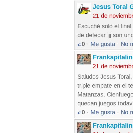
Jesus Toral 
21 de noviemb
Escuché solo el fina
de defecar jjj son un
0
·
Me gusta
·
No 
Frankapitali
21 de noviemb
Saludos Jesus Toral,
triple empate en el t
Matanzas, Cienfuegos
quedan juegos todaví
0
·
Me gusta
·
No 
Frankapitali