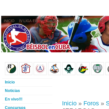
INICIO
IV LIGA ELITE
NOTICIAS
FOROS
PRONÓSTIC
Inicio
Noticias
En vivo!!!
Inicio
»
Foros
»
S
Concursos