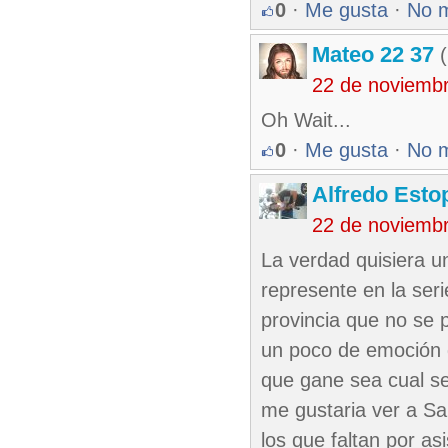
0
·
Me gusta
·
No 
Mateo 22 37
(
22 de noviemb
Oh Wait...
0
·
Me gusta
·
No 
Alfredo Esto
22 de noviemb
La verdad quisiera un
represente en la seri
provincia que no se 
un poco de emoción q
que gane sea cual se
me gustaria ver a San
los que faltan por as