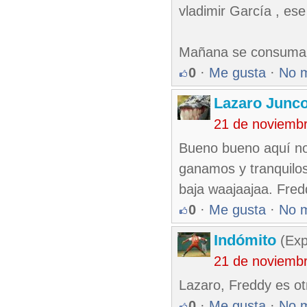
vladimir García , es
Mañana se consuma la
0
·
Me gusta
·
No 
Lazaro Junc
21 de noviemb
Bueno bueno aquí no
ganamos y tranquilos
baja waajaajaa. Fre
0
·
Me gusta
·
No 
Indómito
(Exp
21 de noviemb
Lazaro, Freddy es ot
0
·
Me gusta
·
No 