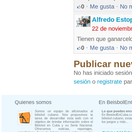
0
·
Me gusta
·
No 
Alfredo Esto
22 de noviemb
Tienen que ganarcelo
0
·
Me gusta
·
No 
Publicar nue
No has iniciado sesió
sesión
o
registrate
par
Quienes somos
En BeisbolE
Somos un equipo de aficionados al
Lo que puedes enco
béisbol cubano. Nos propusimos la
En BeisbolEnCuba.co
tarea de desarrollar esta web con el
béisbol cubano, estad
objetivo de brindar información sobre el
los juegos y más...
Béisbol en Cuba y su Serie Nacional.
Ofrecemos noticias, reportajes,