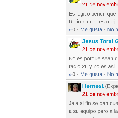
21 de noviemb
Es lógico tienen que
Retiren creo es mejo
0
·
Me gusta
·
No 
Jesus Toral 
21 de noviemb
No es porque sean d
radio 26 y no es asi
0
·
Me gusta
·
No 
Hernest
(Expe
21 de noviemb
Jaja al fin se dan cu
a su equipo pero a l