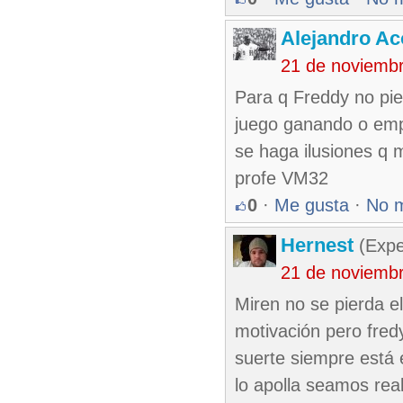
Alejandro Ac
21 de noviemb
Para q Freddy no pier
juego ganando o empa
se haga ilusiones q
profe VM32
0
·
Me gusta
·
No 
Hernest
(Expe
21 de noviemb
Miren no se pierda e
motivación pero fred
suerte siempre está 
lo apolla seamos rea