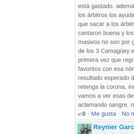
está gastado. además
los árbitros los ayu
que sacar a los árbi
cantaron buena y lo
masivos no son por gu
de los 3 Camagüey e
primera vez que regr
favoritos con esa nó
resultado esperado d
retenga la corona, in
vamos a ver esas de
aclamando sangre. 
0
·
Me gusta
·
No 
Reynier Garc