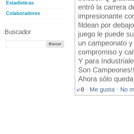
Estadísticas
entró la carrera d
Colaboradores
impresionante com
fildean por debaj
Buscador
juego le puede su
un campeonato y q
compromiso y cali
Y para Industrial
Son Campeones!! 
Ahora sólo queda 
0
·
Me gusta
·
No m