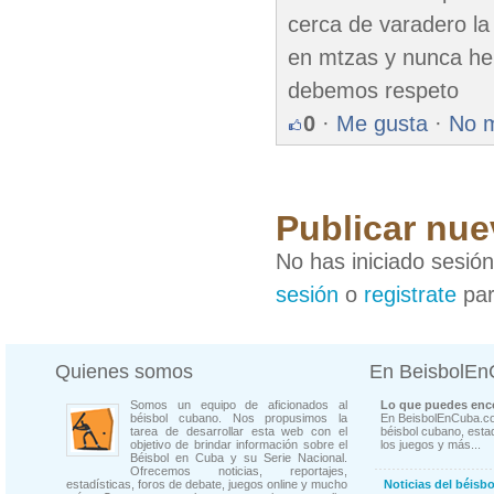
cerca de varadero la
en mtzas y nunca he
debemos respeto
0
·
Me gusta
·
No 
Publicar nue
No has iniciado sesió
sesión
o
registrate
par
Quienes somos
En BeisbolE
Somos un equipo de aficionados al
Lo que puedes enco
béisbol cubano. Nos propusimos la
En BeisbolEnCuba.co
tarea de desarrollar esta web con el
béisbol cubano, estad
objetivo de brindar información sobre el
los juegos y más...
Béisbol en Cuba y su Serie Nacional.
Ofrecemos noticias, reportajes,
estadísticas, foros de debate, juegos online y mucho
Noticias del béisb