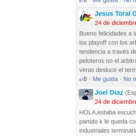
0
·
Me gusta
·
No 
Jesus Toral 
24 de diciembr
Bueno felicidades a l
los playoff con los a
tendencia a través de
peloteros no el arbit
veras desluce el term
0
·
Me gusta
·
No 
Joel Diaz
(Exp
24 de diciembr
HOLA,estaba escuchan
partido k le queda c
industriales terminar