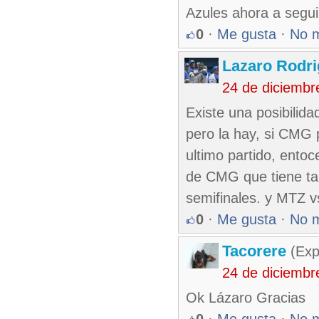
Azules ahora a segu
0
·
Me gusta
·
No 
Lazaro Rodr
24 de diciembr
Existe una posibilida
pero la hay, si CMG 
ultimo partido, ento
de CMG que tiene ta
semifinales. y MTZ 
0
·
Me gusta
·
No 
Tacorere
(Exp
24 de diciembr
Ok Lázaro Gracias