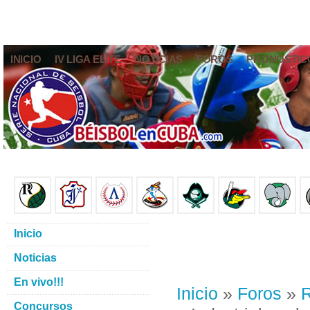
INICIO
IV LIGA ELITE
NOTICIAS
FOROS
PRONÓSTIC
Inicio
Noticias
En vivo!!!
Inicio
»
Foros
»
R
Concursos