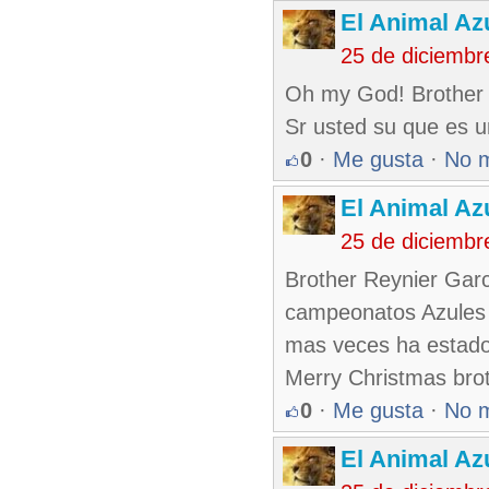
El Animal Az
25 de diciembr
Oh my God! Brother 
Sr usted su que es un
0
·
Me gusta
·
No 
El Animal Az
25 de diciembr
Brother Reynier Garci
campeonatos Azules .
mas veces ha estado 
Merry Christmas brot
0
·
Me gusta
·
No 
El Animal Az