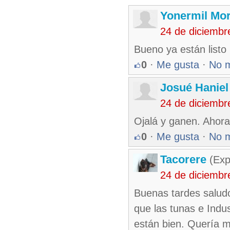
Yonermil Mo
24 de diciembr
Bueno ya están listo 
0
·
Me gusta
·
No 
Josué Haniel
24 de diciembr
Ojalá y ganen. Ahor
0
·
Me gusta
·
No 
Tacorere
(Exp
24 de diciembr
Buenas tardes saludos
que las tunas e Indus
están bien. Quería mu