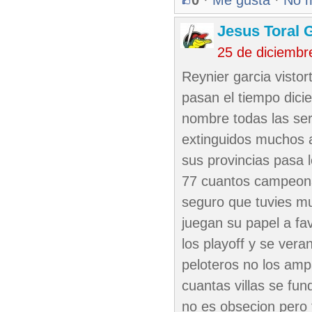
0
·
Me gusta
·
No 
Jesus Toral 
25 de diciembr
Reynier garcia visto
pasan el tiempo dici
nombre todas las ser
extinguidos muchos 
sus provincias pasa 
77 cuantos campeona
seguro que tuvies mu
juegan su papel a fa
los playoff y se vera
peloteros no los amp
cuantas villas se fu
no es obsecion pero