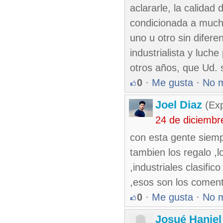
aclararle, la calidad
condicionada a mucho
uno u otro sin diferen
industrialista y luch
otros años, que Ud. 
0
·
Me gusta
·
No 
Joel Diaz
(Exp
24 de diciembr
con esta gente siem
tambien los regalo ,l
,industriales clasifi
,esos son los comenta
0
·
Me gusta
·
No 
Josué Haniel