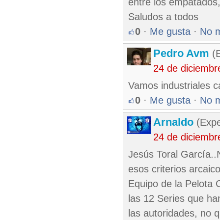
entre los empatados,
Saludos a todos
0
·
Me gusta
·
No 
Pedro Avm
(E
24 de diciembr
Vamos industriales c
0
·
Me gusta
·
No 
Arnaldo
(Expe
24 de diciembr
Jesús Toral García.
esos criterios arcai
Equipo de la Pelota 
las 12 Series que ha
las autoridades, no 