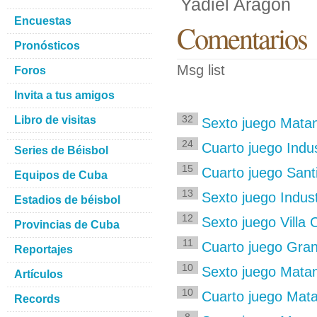
Yadiel Aragon
Encuestas
Comentarios
Pronósticos
Msg list
Foros
Invita a tus amigos
32
Libro de visitas
Sexto juego Matan
24
Cuarto juego Indu
Series de Béisbol
15
Cuarto juego Sant
Equipos de Cuba
13
Sexto juego Indus
Estadios de béisbol
12
Sexto juego Villa
Provincias de Cuba
11
Cuarto juego Gra
Reportajes
10
Sexto juego Mata
Artículos
10
Cuarto juego Mata
Records