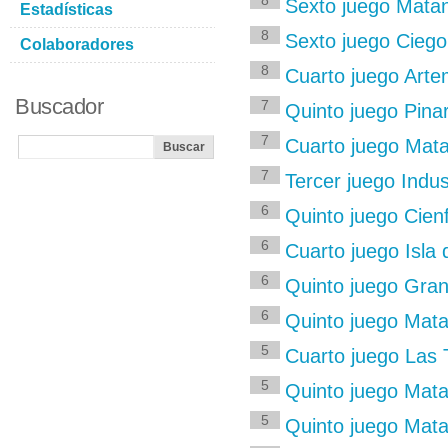
8
Sexto juego Matan
Estadísticas
8
Sexto juego Ciego 
Colaboradores
8
Cuarto juego Arte
Buscador
7
Quinto juego Pina
7
Cuarto juego Mata
7
Tercer juego Indu
6
Quinto juego Cie
6
Cuarto juego Isla
6
Quinto juego Gra
6
Quinto juego Mata
5
Cuarto juego Las
5
Quinto juego Mata
5
Quinto juego Mat