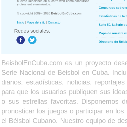
nuevas secciones en nuestra web como concursos
y otros entretenimientos.
Concursos sobre e
© copyright 2009 - 2026
BeisbolEnCuba.com
Estadísticas de la 
Inicio
|
Mapa del sitio
|
Contacto
Serie 50, la Serie d
Redes sociales:
Mapa de nuestra 
Directorio de Béi
BeisbolEnCuba.com es un proyecto desarr
Serie Nacional de Béisbol en Cuba. Inclui
diarios, estadísticas, noticias, report
para que los usuarios publiquen sus ideas
o sus estrellas favoritas. Disponemos d
pronosticar los juegos o participar en lo
el Béisbol Cubano. Nuestro equipo de des