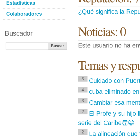
Estadísticas
¿Qué significa la Repu
Colaboradores
Noticias: 0
Buscador
Este usuario no ha env
Temas y respu
5
Cuidado con Puert
4
cuba eliminado en
3
Cambiar esa menta
2
El Profe y su hijo
serie del Caribe👏😁
2
La alineación que