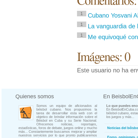
1
Cubano Yosvani Al
1
La vanguardia de 
1
Me equivoqué con 
Imágenes: 0
Este usuario no ha en
Quienes somos
En BeisbolE
Somos un equipo de aficionados al
Lo que puedes enco
béisbol cubano. Nos propusimos la
En BeisbolEnCuba.co
tarea de desarrollar esta web con el
béisbol cubano, estad
objetivo de brindar información sobre el
los juegos y más...
Béisbol en Cuba y su Serie Nacional.
Ofrecemos noticias, reportajes,
estadísticas, foros de debate, juegos online y mucho
Noticias del béisb
más... Constantemente buscamos mejorar y ampliar
nuestros servicios por lo que pronto publicaremos
Foros, opiniones, 