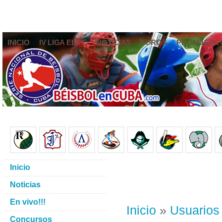
INICIO
IV LIGA ELITE
NOTICIAS
FOROS
PRONÓSTIC
Inicio
Noticias
En vivo!!!
Inicio
»
Usuarios
Concursos