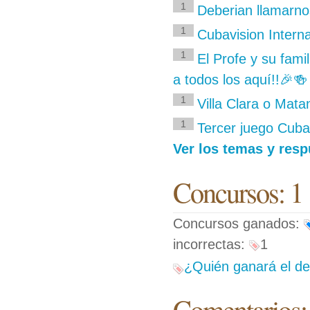
1
Deberian llamarnos
1
Cubavision Interna
1
El Profe y su fami
a todos los aquí!!🎉🍻
1
Villa Clara o Mata
1
Tercer juego Cuba
Ver los temas y res
Concursos: 1
Concursos ganados:
incorrectas:
1
¿Quién ganará el de
Comentarios: