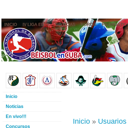
INICIO
IV LIGA ELITE
NOTICIAS
FOROS
PRONÓSTIC
Inicio
Noticias
En vivo!!!
Inicio
»
Usuarios
Concursos