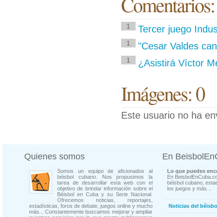
Comentarios:
1
Tercer juego Indust
1
"Cesar Valdes can
1
¿Asistirá Víctor 
Imágenes: 0
Este usuario no ha en
Quienes somos
En BeisbolE
Somos un equipo de aficionados al
Lo que puedes enco
béisbol cubano. Nos propusimos la
En BeisbolEnCuba.co
tarea de desarrollar esta web con el
béisbol cubano, estad
objetivo de brindar información sobre el
los juegos y más...
Béisbol en Cuba y su Serie Nacional.
Ofrecemos noticias, reportajes,
estadísticas, foros de debate, juegos online y mucho
Noticias del béisb
más... Constantemente buscamos mejorar y ampliar