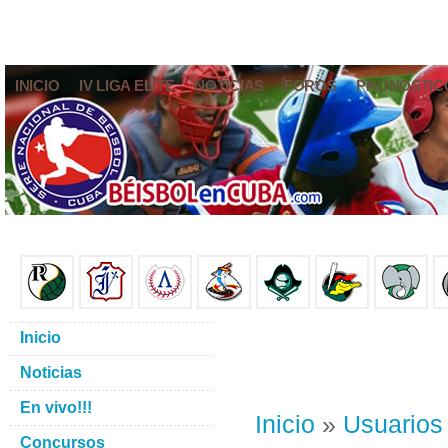
INICIO
IV LIGA ELITE
NOTICIAS
FOROS
PRONÓSTIC
Inicio
Noticias
En vivo!!!
Inicio
»
Usuarios
Concursos