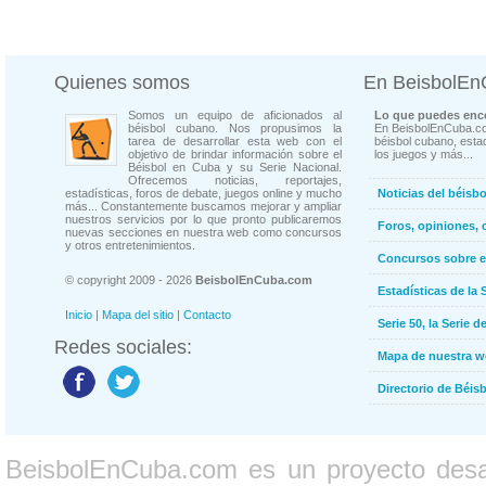
Quienes somos
En BeisbolE
Somos un equipo de aficionados al
Lo que puedes enco
béisbol cubano. Nos propusimos la
En BeisbolEnCuba.co
tarea de desarrollar esta web con el
béisbol cubano, estad
objetivo de brindar información sobre el
los juegos y más...
Béisbol en Cuba y su Serie Nacional.
Ofrecemos noticias, reportajes,
estadísticas, foros de debate, juegos online y mucho
Noticias del béisb
más... Constantemente buscamos mejorar y ampliar
nuestros servicios por lo que pronto publicaremos
Foros, opiniones, 
nuevas secciones en nuestra web como concursos
y otros entretenimientos.
Concursos sobre e
© copyright 2009 - 2026
BeisbolEnCuba.com
Estadísticas de la 
Inicio
|
Mapa del sitio
|
Contacto
Serie 50, la Serie d
Redes sociales:
Mapa de nuestra 
Directorio de Béi
BeisbolEnCuba.com es un proyecto desarr