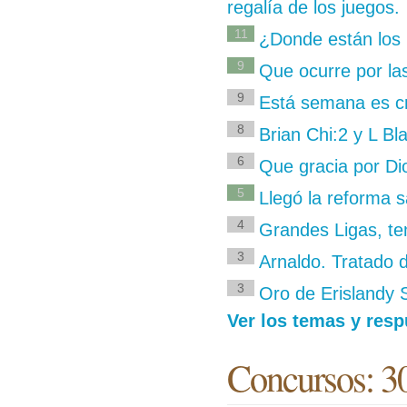
regalía de los juegos.
11
¿Donde están los 
9
Que ocurre por las
9
Está semana es cr
8
Brian Chi:2 y L Bl
6
Que gracia por Dio
5
Llegó la reforma sa
4
Grandes Ligas, te
3
Arnaldo. Tratado 
3
Oro de Erislandy S
Ver los temas y resp
Concursos: 3