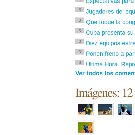
Expectativas para 
3
Jugadores del equ
3
Que toque la con
3
Cuba presenta su 
3
Diez equipos estr
3
Ponen freno a part
3
Ultima Hora. Rep
Ver todos los coment
Imágenes: 12