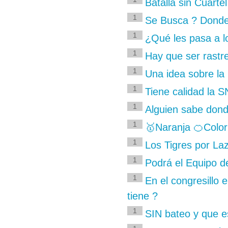
Batalla sin Cuartel
1
Se Busca ? Donde 
1
¿Qué les pasa a l
1
Hay que ser rastre
1
Una idea sobre la
1
Tiene calidad la 
1
Alguien sabe dond
1
🥇Naranja 🍊Color 
1
Los Tigres por La
1
Podrá el Equipo d
1
En el congresillo 
tiene ?
1
SIN bateo y que e