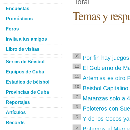
Toral
Encuestas
Temas y respu
Pronósticos
Foros
Invita a tus amigos
Libro de visitas
35
Por fin hay juego
Series de Béisbol
12
El Gobierno de Ma
Equipos de Cuba
11
Artemisa es otro P
Estadios de béisbol
10
Beisbol Capitalino
Provincias de Cuba
7
Matanzas solo a 4
Reportajes
6
Peloteros con Sue
Artículos
5
Y de los Cocos ya
Records
5
Botamos al Merce