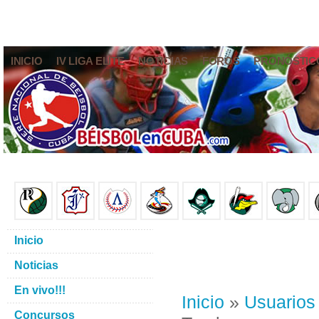
INICIO
IV LIGA ELITE
NOTICIAS
FOROS
PRONÓSTIC
Inicio
Noticias
En vivo!!!
Inicio
»
Usuarios
Concursos