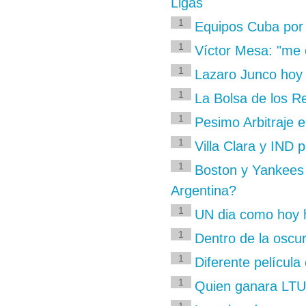
Ligas
1
Equipos Cuba por 
1
Víctor Mesa: "me c
1
Lazaro Junco hoy 
1
La Bolsa de los R
1
Pesimo Arbitraje 
1
Villa Clara y IND p
1
Boston y Yankees 
Argentina?
1
UN dia como hoy 
1
Dentro de la oscur
1
Diferente película
1
Quien ganara LTU