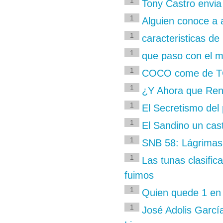
1
Tony Castro envia
1
Alguien conoce a 
1
caracteristicas de
1
que paso con el m
1
COCO come de TOO
1
¿Y Ahora que Ren
1
El Secretismo del 
1
El Sandino un cast
1
SNB 58: Lágrimas 
1
Las tunas clasific
fuimos
1
Quien quede 1 en
1
José Adolis Garcí