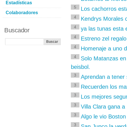
Estadísticas
5
Los cachorros est
Colaboradores
4
Kendrys Morales c
4
ya las tunas esta 
Buscador
4
Estreno zel regal
4
Homenaje a uno d
4
Solo Matanzas en 
beisbol.
3
Aprendan a tener s
3
Recuerden los mat
3
Los mejores segu
3
Villa Clara gana 
3
Algo le vio Bosto
3
San Junco la verd