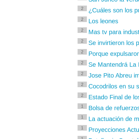
2
¿Cuáles son los p
2
Los leones
2
Mas tv para indus
2
Se invirtieron los 
2
Porque expulsaro
2
Se Mantendrá La M
2
Jose Pito Abreu i
2
Cocodrilos en su s
2
Estado Final de l
1
Bolsa de refuerzo
1
La actuación de m
1
Proyecciones Actua
1