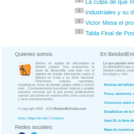
1
La culpa de que m
1
Industriales y su 
1
Victor Mesa el pr
1
Tabla Final de Posi
Quienes somos
En BeisbolE
Somos un equipo de aficionados al
Lo que puedes enco
béisbol cubano. Nos propusimos la
En BeisbolEnCuba.co
tarea de desarrollar esta web con el
béisbol cubano, estad
objetivo de brindar información sobre el
los juegos y más...
Béisbol en Cuba y su Serie Nacional.
Ofrecemos noticias, reportajes,
estadísticas, foros de debate, juegos online y mucho
Noticias del béisb
más... Constantemente buscamos mejorar y ampliar
nuestros servicios por lo que pronto publicaremos
Foros, opiniones, 
nuevas secciones en nuestra web como concursos
y otros entretenimientos.
Concursos sobre e
© copyright 2009 - 2026
BeisbolEnCuba.com
Estadísticas de la 
Inicio
|
Mapa del sitio
|
Contacto
Serie 50, la Serie d
Redes sociales:
Mapa de nuestra 