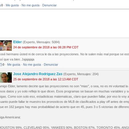
0
·
Me gusta
·
No me gusta
·
Denunciar
Elder
(Experto, Mensajes: 5084)
24 de septiembre de 2018 a las 06:28 PM CDT
osé hermano ústed ni de cerca le da a las proyecciones. No le salen más mal porque se est
sí que va bien. Jajajajaja
0
·
Me gusta
·
No me gusta
·
Denunciar
Jose Alejandro Rodriguez Zas
(Experto, Mensajes: 204)
25 de septiembre de 2018 a las 12:13 AM CDT
migo Elder, lamento decirte que las proyecciones no son "mias", o sea, no es mi voluntad 
esos datos y yo solo reflejo lo que dicen. Esos programas se basan en muchas variables y 
igas. Como son solo eso, estadisticas matematicas, claro que pueden fallar, por eso lo voy
uanto puede fallar te muestro los pronosticos de MLB de clasificados a play off antes de 
ue en 162 juegos hay mas probabilidad de acierto que en 45, pues 3 o 5 victorias de diferen
Liga Americana:
HOUSTON 99%, CLEVELAND 95%, YANKEES 90%, BOSTON 87%, TORONTO 45%, ANGE