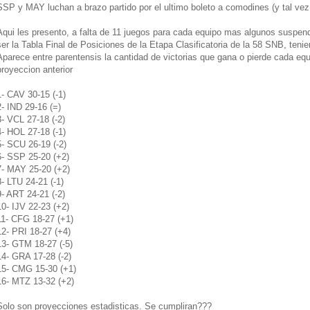
SSP y MAY luchan a brazo partido por el ultimo boleto a comodines (y tal ve
Aqui les presento, a falta de 11 juegos para cada equipo mas algunos suspend
ser la Tabla Final de Posiciones de la Etapa Clasificatoria de la 58 SNB, teni
Aparece entre parentensis la cantidad de victorias que gana o pierde cada equi
proyeccion anterior
1- CAV 30-15 (-1)
2- IND 29-16 (=)
3- VCL 27-18 (-2)
4- HOL 27-18 (-1)
5- SCU 26-19 (-2)
6- SSP 25-20 (+2)
7- MAY 25-20 (+2)
8- LTU 24-21 (-1)
9- ART 24-21 (-2)
10- IJV 22-23 (+2)
11- CFG 18-27 (+1)
12- PRI 18-27 (+4)
13- GTM 18-27 (-5)
14- GRA 17-28 (-2)
15- CMG 15-30 (+1)
16- MTZ 13-32 (+2)
Solo son proyecciones estadisticas. Se cumpliran???