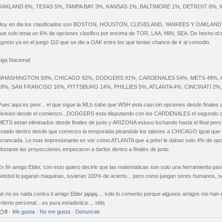
OAKLAND 6%, TEXAS 5%, TAMPA BAY 3%, KANSAS 1%, BALTIMORE 1%, DETROIT 0%,
Hoy en dia los clasificados son BOSTON, HOUSTON, CLEVELAND, YANKEES Y OAKLAND!!!, 
ue solo tenia un 6% de opciones clasifico por encima de TOR, LAA, MIN, SEA. De hecho el to
gosto ya en el juego 110 que se dio a OAK entre los que tenian chance de ir al comodin.
iga Nacional:
WHASHINGTON 93%, CHICAGO 92%, DODGERS 91%, CARDENALES 54%, METS 48%, 
18%, SAN FRANCISO 16%, PITTSBURG 14%, PHILLIES 5%, ATLANTA 4%, CINCINATI 2%
ues aqui es peor... el que sigue la MLb sabe que WSH esta casi sin opciones desde finales 
division desde el comienzo...DODGERS esta disputando con los CARDENALES el segundo co
METS estan eliminados desde finales de junio y ARIZONA estuvo luchando hasta el final per
estado dentro desde que comenzo la temporada pisandole los talones a CHICAGO igual qu
rrancada. Lo mas impresionante es ver como ATLANTA que a priori le daban solo 4% de opcione
bstante las proyecciones empezaron a darlos dentro a finales de junio.
n fin amigo Elder, con esto quiero decirle que las matematicas son solo una herramienta par
eisbol lo jugaran maquinas, tuvieran 100% de acierto... pero como juegan seres humanos, s
h no es nada contra ti amigo Elder jajajaj.... solo lo comento porque algunos amigos me han es
riterio personal....es pura estadistica.... slds
0
·
Me gusta
·
No me gusta
·
Denunciar