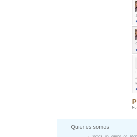
J
Q
H
a
l
P
No 
Quienes somos
Somos un equipo de afici