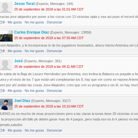
Jesus Toral
(Experto, Mensajes: 194)
25 de septiembre de 2018 a las 01:01 AM CDT
racias jose alejandro por poner a los cocos con 13 victorias ojala y sea asi pues el record d
0
·
Me gusta
·
No me gusta
·
Denunciar
Carlos Enrique Diaz
(Experto, Mensajes: 13858)
25 de septiembre de 2018 a las 07:55 AM CDT
José Alejandro, y le incorporaras lo de los jugadores lesionados, ahora mismo Artemisa sin
0
·
Me gusta
·
No me gusta
·
Denunciar
José
(Experto, Mensajes: 381)
25 de septiembre de 2018 a las 09:11 AM CDT
o sabia de la Baja de Lazaro Hernández por Artemisa, eso inclina la Balanza un poquitin a
uera y el resto de los 7 que están ahí completarian los 8, hay que ver como se repone Artem
pero por ahí andan las cosas Jose Alejandro, creo que con su programa o sin él, no hay mu
0
·
Me gusta
·
No me gusta
·
Denunciar
Joel Diaz
(Experto, Mensajes: 3317)
25 de septiembre de 2018 a las 10:10 AM CDT
UENO,no se mucho de esas proyecciones pero a las claras la tunas tiene 20 victorias si solo
 la proyeccion ahi fallo pk deben ganar mas de 4 juegos ,pero nada eso es lo k pienso no inte
ejemplo,saludos
0
·
Me gusta
·
No me gusta
·
Denunciar