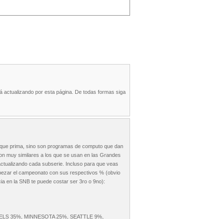
á actualizando por esta página. De todas formas siga
la que prima, sino son programas de computo que dan
son muy similares a los que se usan en las Grandes
 actualizando cada subserie. Incluso para que veas
empezar el campeonato con sus respectivos % (obvio
cia en la SNB te puede costar ser 3ro o 9no):
LS 35%, MINNESOTA 25%, SEATTLE 9%,