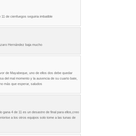
e 11 de cienfuegos seguiria imbatible
 Lázaro Hernández baja mucho
 favor de Mayabeque, uno de ellos dos debe quedar
isa del mal momento y la ausencia de su cuarto bate,
cho más que esperar, saludos
 gana 4 de 11 es un desastre de final para ellos,creo
riorise a los otros equipos solo tome a las tunas de