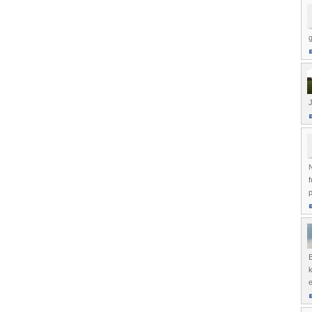
g
N
f
B
k