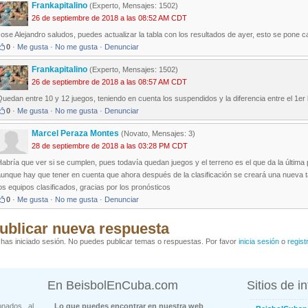
Frankapitalino
(Experto, Mensajes: 1502)
26 de septiembre de 2018 a las 08:52 AM CDT
ose Alejandro saludos, puedes actualizar la tabla con los resultados de ayer, esto se pone 
0
·
Me gusta
·
No me gusta
·
Denunciar
Frankapitalino
(Experto, Mensajes: 1502)
26 de septiembre de 2018 a las 08:57 AM CDT
uedan entre 10 y 12 juegos, teniendo en cuenta los suspendidos y la diferencia entre el 1er 
0
·
Me gusta
·
No me gusta
·
Denunciar
Marcel Peraza Montes
(Novato, Mensajes: 3)
28 de septiembre de 2018 a las 03:28 PM CDT
abría que ver si se cumplen, pues todavía quedan juegos y el terreno es el que da la última 
unque hay que tener en cuenta que ahora después de la clasificación se creará una nueva tab
os equipos clasificados, gracias por los pronósticos
0
·
Me gusta
·
No me gusta
·
Denunciar
ublicar nueva respuesta
has iniciado sesión. No puedes publicar temas o respuestas. Por favor
inicia sesión
o
regist
En BeisbolEnCuba.com
Sitios de i
onados al
Lo que puedes encontrar en nuestra web