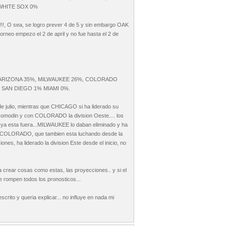
 WHITE SOX 0%
O sea, se logro prever 4 de 5 y sin embargo OAK
rneo empezo el 2 de april y no fue hasta el 2 de
ARIZONA 35%, MILWAUKEE 26%, COLORADO
, SAN DIEGO 1% MIAMI 0%.
de julio, mientras que CHICAGO si ha liderado su
modin y con COLORADO la division Oeste.... los
o ya esta fuera...MILWAUKEE lo daban eliminado y ha
e COLORADO, que tambien esta luchando desde la
s, ha liderado la division Este desde el inicio, no
a crear cosas como estas, las proyecciones.. y si el
e rompen todos los pronosticos...
crito y queria explicar... no influye en nada mi