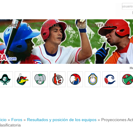
usuario
FOROS
PRONÓSTICOS
EN VIVO
CONTACTO
Ho
icio
»
Foros
»
Resultados y posición de los equipos
» Proyecciones Act
lasificatoria