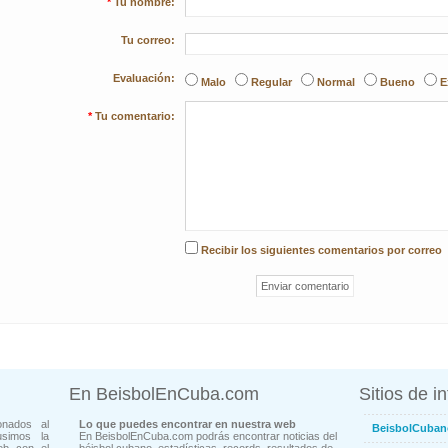
*
Tu nombre:
Tu correo:
Evaluación:
Malo
Regular
Normal
Bueno
E
*
Tu comentario:
Recibir los siguientes comentarios por correo
En BeisbolEnCuba.com
Sitios de i
onados al
Lo que puedes encontrar en nuestra web
BeisbolCuban
usimos la
En BeisbolEnCuba.com podrás encontrar noticias del