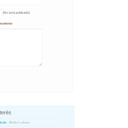
[No será publicado]
xcelente
nterés
- Béisbol cubano
o.cu