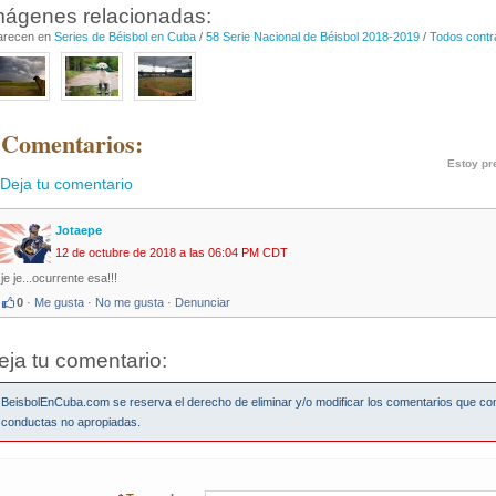
mágenes relacionadas:
arecen en
Series de Béisbol en Cuba
/
58 Serie Nacional de Béisbol 2018-2019
/
Todos contr
 Comentarios:
Estoy pr
Deja tu comentario
Jotaepe
12 de octubre de 2018 a las 06:04 PM CDT
je je...ocurrente esa!!!
0
·
Me gusta
·
No me gusta
·
Denunciar
eja tu comentario:
BeisbolEnCuba.com se reserva el derecho de eliminar y/o modificar los comentarios que co
conductas no apropiadas.