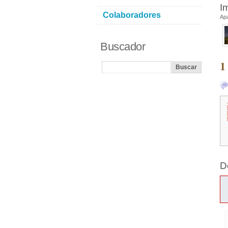
I
Colaboradores
Ap
Buscador
1
D