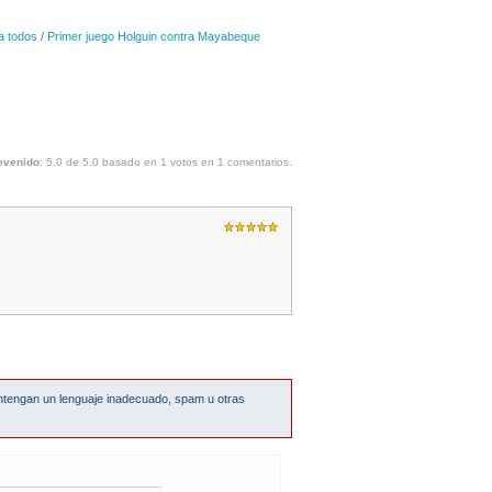
a todos
/
Primer juego Holguin contra Mayabeque
evenido
:
5.0
de
5.0
basado en
1
votos en
1
comentarios.
ntengan un lenguaje inadecuado, spam u otras