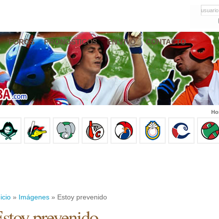
usuario
FOROS
PRONÓSTICOS
EN VIVO
CONTACTO
Ho
icio
»
Imágenes
» Estoy prevenido
stoy prevenido