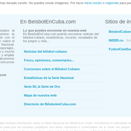
has iniciado sesión. No puedes enviar imágenes. Por favor
inicia sesión
o
registrate
para pod
En BeisbolEnCuba.com
Sitios de i
onados al
Lo que puedes encontrar en nuestra web
BeisbolCuban
usimos la
En BeisbolEnCuba.com podrás encontrar noticias del
eb con el
béisbol cubano, estadísticas, records, resultados de
- Sit
INDER.cu
n sobre el
los juegos y más...
Nacional.
ortajes,
FutbolClubEu
ne y mucho
Noticias del béisbol cubano
 y ampliar
blicaremos
Foros, opiniones, comentarios...
concursos
Concursos sobre el Béisbol Cubano
.com
Estadísticas de la Serie Nacional
Serie 50, la Serie de Oro
Mapa de nuestra web
Directorio de BéisbolenCuba.com
a brindar información sobre la Serie Nacional de Béisbol en Cuba. Incluiremos el calendario de lo
 para que los usuarios publiquen sus ideas, opiniones o comentarios de la Serie, los juegos o