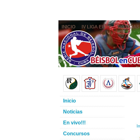
INICIO
IV LIGA ELITE
NOTICIAS
Inicio
Noticias
En vivo!!!
In
Concursos