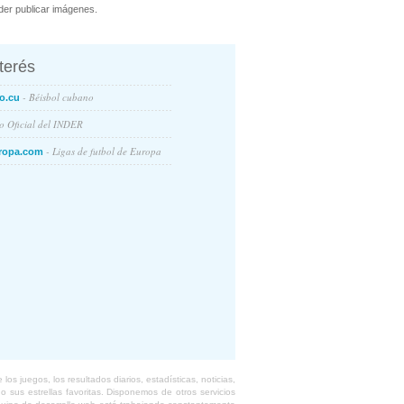
er publicar imágenes.
nterés
- Béisbol cubano
o.cu
io Oficial del INDER
- Ligas de futbol de Europa
ropa.com
s juegos, los resultados diarios, estadísticas, noticias,
 sus estrellas favoritas. Disponemos de otros servicios