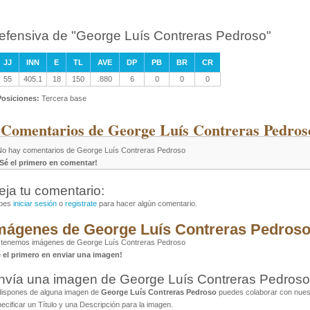
efensiva de "George Luís Contreras Pedroso"
JJ
INN
E
TL
AVE
DP
PB
BR
CR
55
405.1
18
150
.880
6
0
0
0
Posiciones:
Tercera base
 Comentarios de George Luís Contreras Pedros
No hay comentarios de George Luís Contreras Pedroso
¡Sé el primero en comentar!
eja tu comentario:
bes
iniciar sesión
o
registrate
para hacer algún comentario.
mágenes de George Luís Contreras Pedroso
 tenemos imágenes de George Luís Contreras Pedroso
é el primero en enviar una imagen!
nvía una imagen de George Luís Contreras Pedroso
dispones de alguna imagen de
George Luís Contreras Pedroso
puedes colaborar con nuest
ecificar un Título y una Descripción para la imagen.