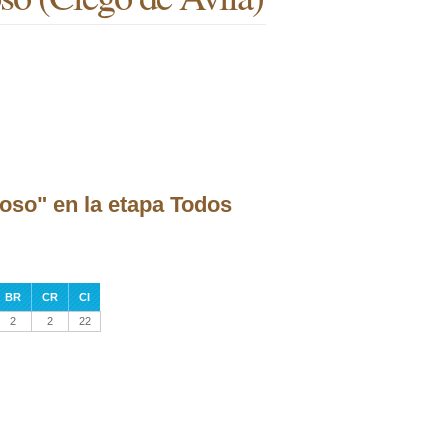
oso" en la etapa Todos
BR
CR
CI
2
2
22