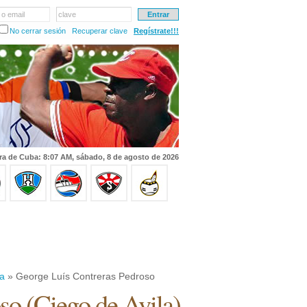
 o email
clave
No cerrar sesión
Recuperar clave
Regístrate!!!
ra de Cuba: 8:07 AM, sábado, 8 de agosto de 2026
la
» George Luís Contreras Pedroso
oso
(
Ciego de Avila
)