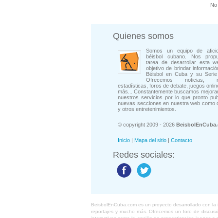
No 
Quienes somos
Somos un equipo de afici
béisbol cubano. Nos prop
tarea de desarrollar esta w
objetivo de brindar informació
Béisbol en Cuba y su Serie 
Ofrecemos noticias, rep
estadísticas, foros de debate, juegos onli
más... Constantemente buscamos mejorar
nuestros servicios por lo que pronto pu
nuevas secciones en nuestra web como 
y otros entretenimientos.
© copyright 2009 - 2026
BeisbolEnCuba
Inicio
|
Mapa del sitio
|
Contacto
Redes sociales:
BeisbolEnCuba.com es un proyecto desarrollado con la ide
reportajes y mucho más. Ofrecemos un foro de discusión