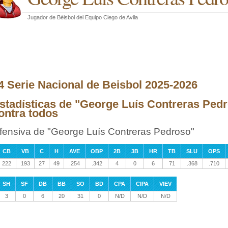
Jugador de Béisbol
del
Equipo Ciego de Avila
4 Serie Nacional de Beisbol 2025-2026
stadísticas de "George Luís Contreras Pedr
ontra todos
fensiva de "George Luís Contreras Pedroso"
CB
VB
C
H
AVE
OBP
2B
3B
HR
TB
SLU
OPS
222
193
27
49
.254
.342
4
0
6
71
.368
.710
SH
SF
DB
BB
SO
BD
CPA
CIPA
VIEV
3
0
6
20
31
0
N/D
N/D
N/D