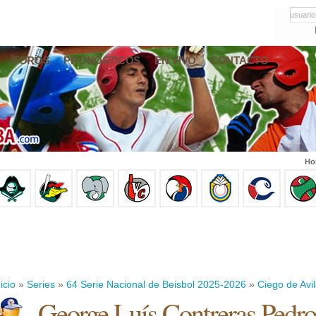
usuario
FOROS
PRONÓSTICOS
EN VIVO
CONTACTO
Ho
icio
»
Series
»
64 Serie Nacional de Beisbol 2025-2026
»
Ciego de Avi
George Luís Contreras Pedr