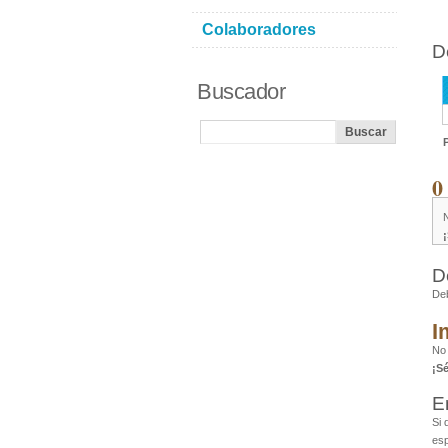
Colaboradores
D
Buscador
0
D
De
I
No
¡S
E
Si 
esp