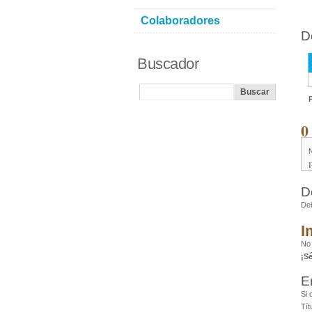
Colaboradores
D
Buscador
0
D
De
I
No
¡S
E
Si 
Tít