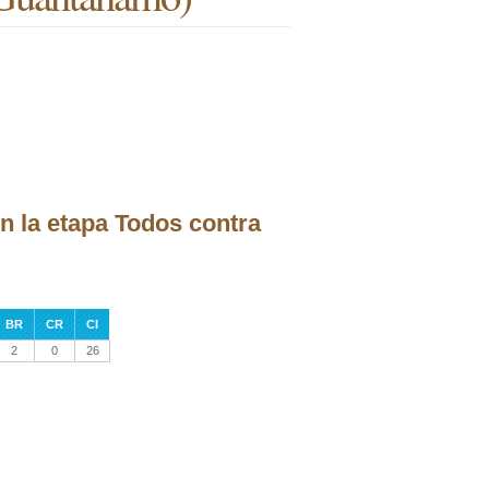
n la etapa Todos contra
BR
CR
CI
2
0
26