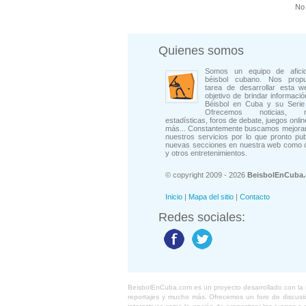
No 
Quienes somos
Somos un equipo de afici
béisbol cubano. Nos prop
tarea de desarrollar esta w
objetivo de brindar informació
Béisbol en Cuba y su Serie 
Ofrecemos noticias, rep
estadísticas, foros de debate, juegos onli
más... Constantemente buscamos mejorar
nuestros servicios por lo que pronto pu
nuevas secciones en nuestra web como 
y otros entretenimientos.
© copyright 2009 - 2026
BeisbolEnCuba
Inicio
|
Mapa del sitio
|
Contacto
Redes sociales:
BeisbolEnCuba.com es un proyecto desarrollado con la ide
reportajes y mucho más. Ofrecemos un foro de discusión