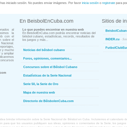
has iniciado sesión. No puedes enviar imágenes. Por favor
inicia sesión
o
registrate
para pod
En BeisbolEnCuba.com
Sitios de i
onados al
Lo que puedes encontrar en nuestra web
BeisbolCuban
usimos la
En BeisbolEnCuba.com podrás encontrar noticias del
eb con el
béisbol cubano, estadísticas, records, resultados de
- Sit
INDER.cu
n sobre el
los juegos y más...
Nacional.
ortajes,
FutbolClubEu
ne y mucho
Noticias del béisbol cubano
 y ampliar
blicaremos
Foros, opiniones, comentarios...
concursos
Concursos sobre el Béisbol Cubano
.com
Estadísticas de la Serie Nacional
Serie 50, la Serie de Oro
Mapa de nuestra web
Directorio de BéisbolenCuba.com
a brindar información sobre la Serie Nacional de Béisbol en Cuba. Incluiremos el calendario de lo
 para que los usuarios publiquen sus ideas, opiniones o comentarios de la Serie, los juegos o