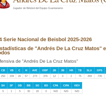
Jugador de Béisbol
del
Equipo Guantanamo
4 Serie Nacional de Beisbol 2025-2026
stadísticas de "Andrés De La Cruz Matos" e
odos
fensiva de "Andrés De La Cruz Matos"
CB
VB
C
H
AVE
OBP
2B
3B
HR
TB
SLU
OPS
250
209
26
57
.273
.376
12
0
2
75
.359
.735
SH
SF
DB
BB
SO
BD
CPA
CIPA
VIEV
5
1
5
30
20
0
N/D
N/D
N/D