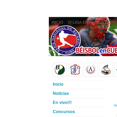
INICIO
IV LIGA ELITE
NOTICIAS
Inicio
Noticias
En vivo!!!
In
Concursos