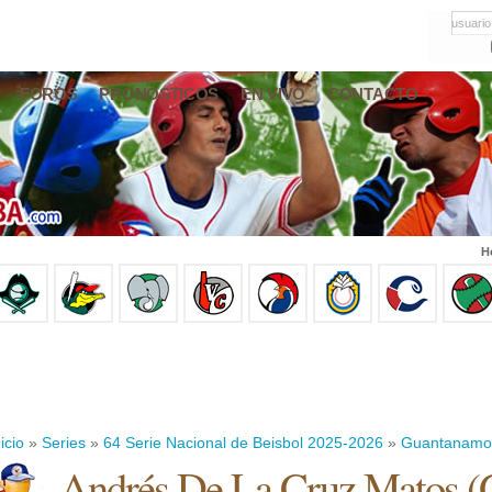
usuario
FOROS
PRONÓSTICOS
EN VIVO
CONTACTO
H
icio
»
Series
»
64 Serie Nacional de Beisbol 2025-2026
»
Guantanamo
Andrés De La Cruz Matos
(