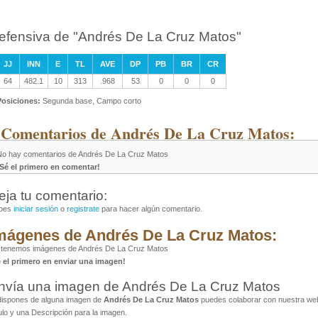
efensiva de "Andrés De La Cruz Matos"
JJ
INN
E
TL
AVE
DP
PB
BR
CR
64
482.1
10
313
.968
53
0
0
0
Posiciones:
Segunda base, Campo corto
 Comentarios de Andrés De La Cruz Matos:
No hay comentarios de Andrés De La Cruz Matos
¡Sé el primero en comentar!
eja tu comentario:
bes
iniciar sesión
o
registrate
para hacer algún comentario.
mágenes de Andrés De La Cruz Matos:
 tenemos imágenes de Andrés De La Cruz Matos
é el primero en enviar una imagen!
nvía una imagen de Andrés De La Cruz Matos
dispones de alguna imagen de
Andrés De La Cruz Matos
puedes colaborar con nuestra web 
ulo y una Descripción para la imagen.