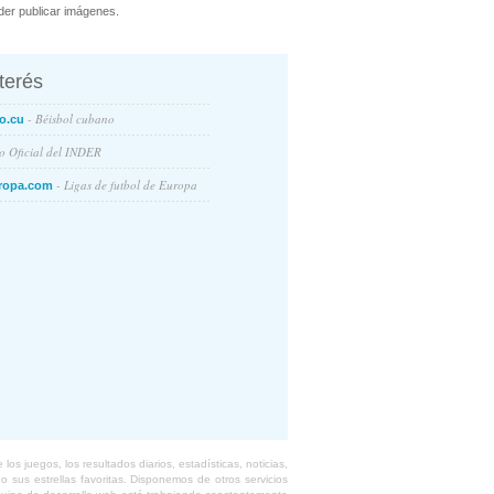
er publicar imágenes.
nterés
- Béisbol cubano
o.cu
io Oficial del INDER
- Ligas de futbol de Europa
ropa.com
s juegos, los resultados diarios, estadísticas, noticias,
 sus estrellas favoritas. Disponemos de otros servicios