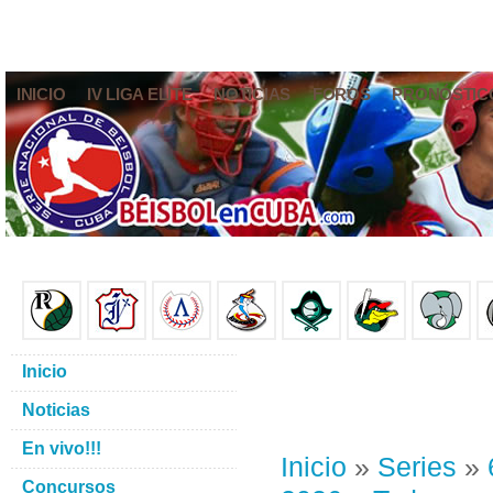
INICIO
IV LIGA ELITE
NOTICIAS
FOROS
PRONÓSTIC
Inicio
Noticias
En vivo!!!
Inicio
»
Series
»
Concursos