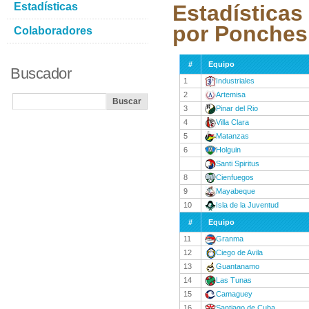
Estadísticas
Estadísticas
por Ponches
Colaboradores
#
Equipo
Buscador
1
Industriales
2
Artemisa
3
Pinar del Rio
4
Villa Clara
5
Matanzas
6
Holguin
Santi Spiritus
8
Cienfuegos
9
Mayabeque
10
Isla de la Juventud
#
Equipo
11
Granma
12
Ciego de Avila
13
Guantanamo
14
Las Tunas
15
Camaguey
16
Santiago de Cuba