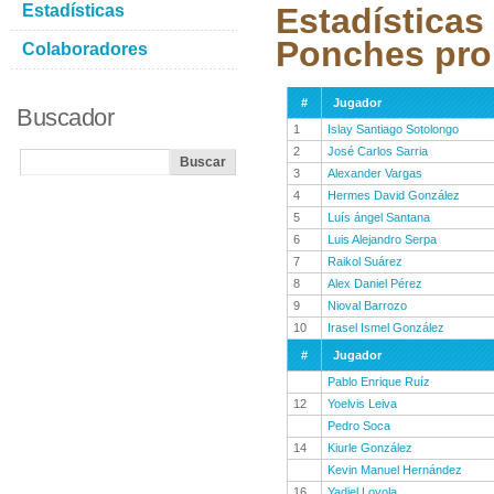
Estadísticas
Estadísticas
Ponches pro
Colaboradores
#
Jugador
Buscador
1
Islay Santiago Sotolongo
2
José Carlos Sarria
3
Alexander Vargas
4
Hermes David González
5
Luís ángel Santana
6
Luis Alejandro Serpa
7
Raikol Suárez
8
Alex Daniel Pérez
9
Nioval Barrozo
10
Irasel Ismel González
#
Jugador
Pablo Enrique Ruíz
12
Yoelvis Leiva
Pedro Soca
14
Kiurle González
Kevin Manuel Hernández
16
Yadiel Loyola