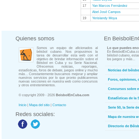
17
Yan Marcos Fernández
Abel José Campos
19
Yerislandy Moya
Quienes somos
En BeisbolE
Somos un equipo de aficionados al
Lo que puedes enco
béisbol cubano. Nos propusimos la
En BeisbolEnCuba.co
tarea de desarrollar esta web con el
béisbol cubano, estad
objetivo de brindar información sobre el
los juegos y más...
Béisbol en Cuba y su Serie Nacional.
Ofrecemos noticias, reportajes,
estadísticas, foros de debate, juegos online y mucho
Noticias del béisb
más... Constantemente buscamos mejorar y ampliar
nuestros servicios por lo que pronto publicaremos
Foros, opiniones, 
nuevas secciones en nuestra web como concursos
y otros entretenimientos.
Concursos sobre e
© copyright 2009 - 2026
BeisbolEnCuba.com
Estadísticas de la 
Inicio
|
Mapa del sitio
|
Contacto
Serie 50, la Serie d
Redes sociales:
Mapa de nuestra 
Directorio de Béi