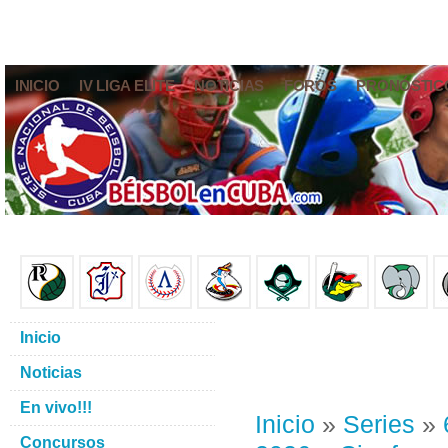
INICIO
IV LIGA ELITE
NOTICIAS
FOROS
PRONÓSTIC
Inicio
Noticias
En vivo!!!
Inicio
»
Series
»
Concursos