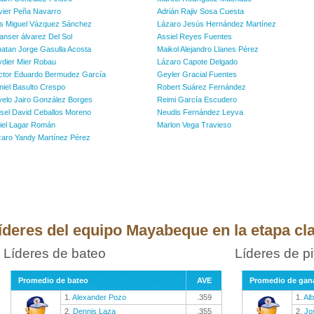
vier Peña Navarro
Adrián Rajiv Sosa Cuesta
ís Miguel Vázquez Sánchez
Lázaro Jesús Hernández Martínez
anser álvarez Del Sol
Assiel Reyes Fuentes
atan Jorge Gasulla Acosta
Maikol Alejandro Llanes Pérez
dier Mier Robau
Lázaro Capote Delgado
ctor Eduardo Bermudez García
Geyler Gracial Fuentes
iel Basulto Crespo
Robert Suárez Fernández
elo Jairo González Borges
Reimi García Escudero
sel David Ceballos Moreno
Neudis Fernández Leyva
iel Lagar Román
Marlon Vega Travieso
zaro Yandy Martínez Pérez
íderes del equipo Mayabeque en la etapa cla
Líderes de bateo
Líderes de p
Promedio de bateo
AVE
Promedio de gan
1.
Alexander Pozo
.359
1.
Alb
2.
Dennis Laza
.355
2.
Jo