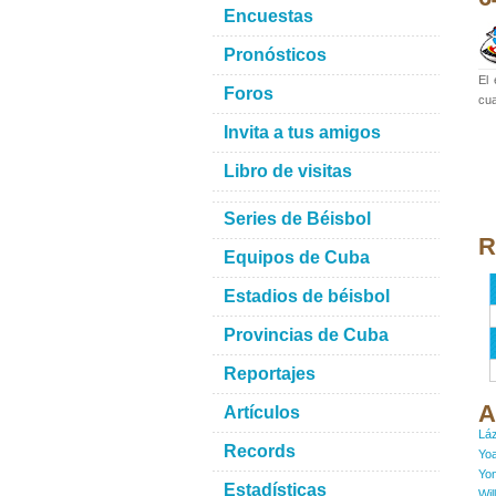
Encuestas
Pronósticos
El
Foros
cua
Invita a tus amigos
Libro de visitas
Series de Béisbol
R
Equipos de Cuba
Estadios de béisbol
Provincias de Cuba
Reportajes
A
Artículos
Lá
Records
Yo
Yon
Estadísticas
Wil