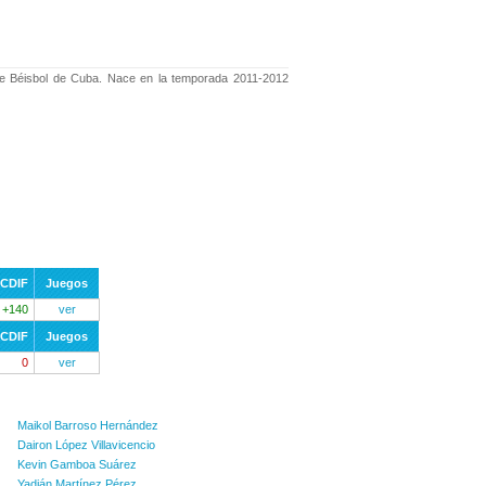
de Béisbol de Cuba. Nace en la temporada 2011-2012
CDIF
Juegos
+140
ver
CDIF
Juegos
0
ver
Maikol Barroso Hernández
Dairon López Villavicencio
Kevin Gamboa Suárez
Yadián Martínez Pérez