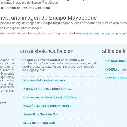
 tenemos imágenes de Equipo Mayabeque
é el primero en enviar una imagen!
nvía una imagen de Equipo Mayabeque
dispones de alguna imagen de
Equipo Mayabeque
puedes colaborar con nuestra web al envi
na Descripción para la imagen.
has iniciado sesión. No puedes enviar imágenes. Por favor
inicia sesión
o
registrate
para pod
En BeisbolEnCuba.com
Sitios de i
onados al
Lo que puedes encontrar en nuestra web
BeisbolCuban
usimos la
En BeisbolEnCuba.com podrás encontrar noticias del
eb con el
béisbol cubano, estadísticas, records, resultados de
- Sit
INDER.cu
n sobre el
los juegos y más...
Nacional.
ortajes,
FutbolClubEu
ne y mucho
Noticias del béisbol cubano
 y ampliar
blicaremos
Foros, opiniones, comentarios...
concursos
Concursos sobre el Béisbol Cubano
.com
Estadísticas de la Serie Nacional
Serie 50, la Serie de Oro
Mapa de nuestra web