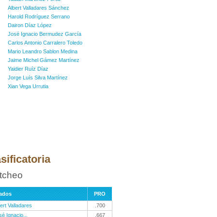
Albert Valladares Sánchez
Harold Rodríguez Serrano
Dairon Díaz López
José Ignacio Bermudez García
Carlos Antonio Carralero Toledo
Mario Leandro Sablon Medina
Jaime Michel Gámez Martínez
Yaidier Ruíz Díaz
Jorge Luís Silva Martínez
Xian Vega Urrutia
sificatoria
itcheo
ados
PRO
ert Valladares
.700
sé Ignacio...
.667