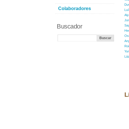
Du
Colaboradores
Lu
Aly
Jon
Buscador
Say
He
Osn
Any
Roi
Yur
Lá
L