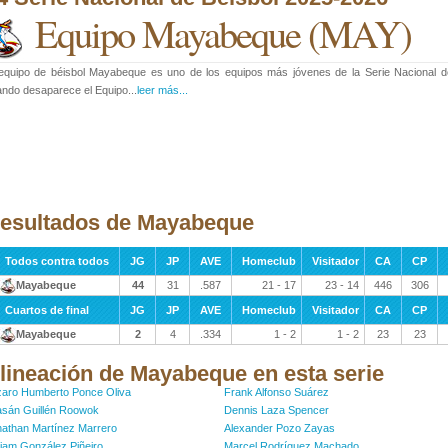
Equipo Mayabeque
(MAY)
 equipo de béisbol Mayabeque es uno de los equipos más jóvenes de la Serie Nacional 
ndo desaparece el Equipo...
leer más...
esultados de Mayabeque
Todos contra todos
JG
JP
AVE
Homeclub
Visitador
CA
CP
Mayabeque
44
31
.587
21 - 17
23 - 14
446
306
Cuartos de final
JG
JP
AVE
Homeclub
Visitador
CA
CP
Mayabeque
2
4
.334
1 - 2
1 - 2
23
23
lineación de Mayabeque en esta serie
zaro Humberto Ponce Oliva
Frank Alfonso Suárez
asán Guillén Roowok
Dennis Laza Spencer
athan Martínez Marrero
Alexander Pozo Zayas
liam González Piñeiro
Marcel Rodríguez Machado