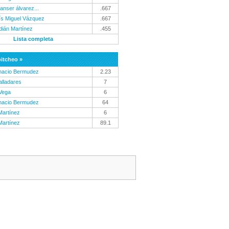
anser álvarez...
.667
ís Miguel Vázquez
.667
dián Martínez
.455
Lista completa
pitcheo »
nacio Bermudez
2.23
alladares
7
Vega
6
nacio Bermudez
64
Martínez
6
Martínez
89.1