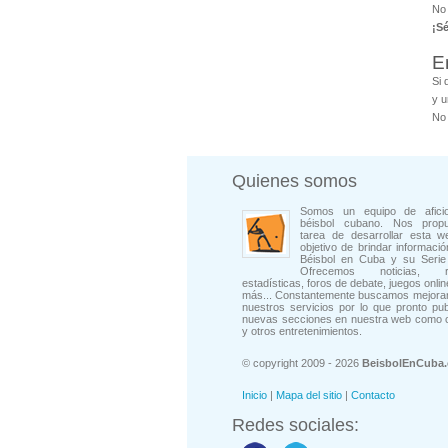
No
¡S
E
Si 
y u
No 
Quienes somos
Somos un equipo de afici
béisbol cubano. Nos prop
tarea de desarrollar esta w
objetivo de brindar informació
Béisbol en Cuba y su Serie 
Ofrecemos noticias, rep
estadísticas, foros de debate, juegos onli
más... Constantemente buscamos mejorar
nuestros servicios por lo que pronto pu
nuevas secciones en nuestra web como 
y otros entretenimientos.
© copyright 2009 - 2026
BeisbolEnCuba
Inicio
|
Mapa del sitio
|
Contacto
Redes sociales: