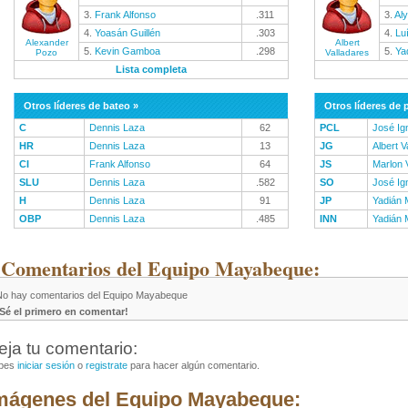
3.
Frank Alfonso
.311
3.
Aly
4.
Yoasán Guillén
.303
4.
Lu
Alexander
Albert
5.
Kevin Gamboa
.298
5.
Ya
Pozo
Valladares
Lista completa
Otros líderes de bateo »
Otros líderes de 
C
Dennis Laza
62
PCL
José Ig
HR
Dennis Laza
13
JG
Albert V
CI
Frank Alfonso
64
JS
Marlon 
SLU
Dennis Laza
.582
SO
José Ig
H
Dennis Laza
91
JP
Yadián 
OBP
Dennis Laza
.485
INN
Yadián 
 Comentarios del Equipo Mayabeque:
No hay comentarios del Equipo Mayabeque
¡Sé el primero en comentar!
eja tu comentario:
bes
iniciar sesión
o
registrate
para hacer algún comentario.
mágenes del Equipo Mayabeque: