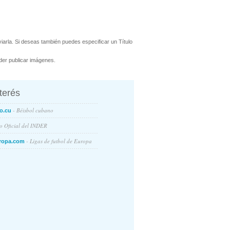
arla. Si deseas también puedes especificar un Título
er publicar imágenes.
nterés
- Béisbol cubano
o.cu
io Oficial del INDER
- Ligas de futbol de Europa
ropa.com