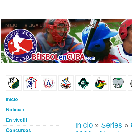
INICIO
IV LIGA ELITE
NOTICIAS
FOROS
PRONÓSTIC
Inicio
Noticias
En vivo!!!
Inicio
»
Series
»
Concursos