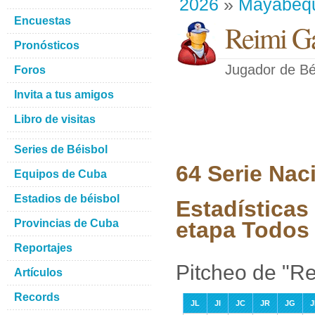
2026
»
Mayabeq
Encuestas
Reimi Ga
Pronósticos
Jugador de Bé
Foros
Invita a tus amigos
Libro de visitas
Series de Béisbol
64 Serie Nac
Equipos de Cuba
Estadios de béisbol
Estadísticas
Provincias de Cuba
etapa Todos 
Reportajes
Pitcheo de "R
Artículos
Records
JL
JI
JC
JR
JG
J