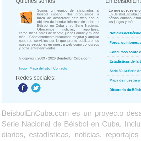
Quienes somos
En BeisbolE
Somos un equipo de aficionados al
Lo que puedes enco
béisbol cubano. Nos propusimos la
En BeisbolEnCuba.co
tarea de desarrollar esta web con el
béisbol cubano, estad
objetivo de brindar información sobre el
los juegos y más...
Béisbol en Cuba y su Serie Nacional.
Ofrecemos noticias, reportajes,
estadísticas, foros de debate, juegos online y mucho
Noticias del béisb
más... Constantemente buscamos mejorar y ampliar
nuestros servicios por lo que pronto publicaremos
Foros, opiniones, 
nuevas secciones en nuestra web como concursos
y otros entretenimientos.
Concursos sobre e
© copyright 2009 - 2026
BeisbolEnCuba.com
Estadísticas de la 
Inicio
|
Mapa del sitio
|
Contacto
Serie 50, la Serie d
Redes sociales:
Mapa de nuestra 
Directorio de Béi
BeisbolEnCuba.com es un proyecto desarr
Serie Nacional de Béisbol en Cuba. Inclui
diarios, estadísticas, noticias, report