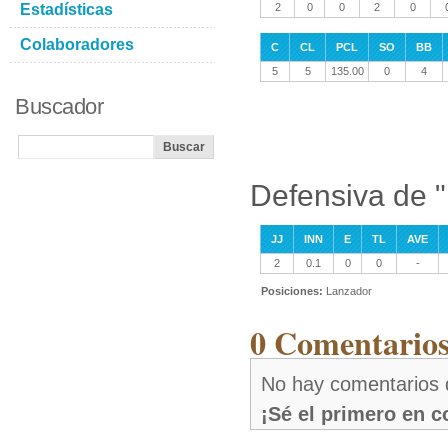
Estadísticas
2
0
0
2
0
Colaboradores
C
CL
PCL
SO
BB
5
5
135.00
0
4
Buscador
Defensiva de 
JJ
INN
E
TL
AVE
2
0.1
0
0
-
Posiciones:
Lanzador
0 Comentarios
No hay comentarios 
¡Sé el primero en 