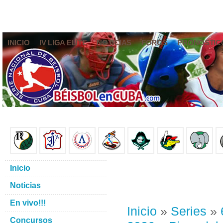
INICIO
IV LIGA ELITE
NOTICIAS
FOROS
PRONÓSTIC
Inicio
Noticias
En vivo!!!
Inicio
»
Series
»
Concursos