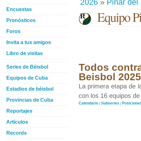
2026
»
Pinar del
Encuestas
Equipo Pin
Pronósticos
Foros
Invita a tus amigos
Libro de visitas
Todos contra
Series de Béisbol
Beisbol 202
Equipos de Cuba
La primera etapa de l
Estadios de béisbol
con los 16 equipos de 
Provincias de Cuba
Calendario
Subseries
Posicione
|
|
Reportajes
Artículos
Records