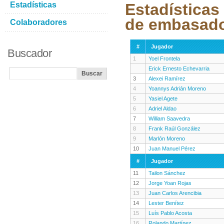
Estadísticas
Estadísticas
de embasad
Colaboradores
#
Jugador
Buscador
1
Yoel Frontela
Erick Ernesto Echevarria
3
Alexei Ramírez
4
Yoannys Adrián Moreno
5
Yasiel Agete
6
Adriel Aldao
7
William Saavedra
8
Frank Raúl González
9
Marlón Moreno
10
Juan Manuel Pérez
#
Jugador
11
Tailon Sánchez
12
Jorge Yoan Rojas
13
Juan Carlos Arencibia
14
Lester Benítez
15
Luís Pablo Acosta
16
Rolando Martínez