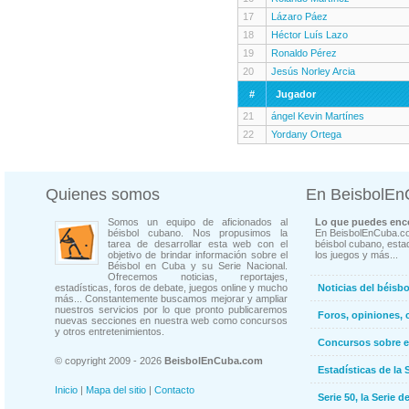
17
Lázaro Páez
18
Héctor Luís Lazo
19
Ronaldo Pérez
20
Jesús Norley Arcia
#
Jugador
21
ángel Kevin Martínes
22
Yordany Ortega
Quienes somos
En BeisbolE
Somos un equipo de aficionados al
Lo que puedes enco
béisbol cubano. Nos propusimos la
En BeisbolEnCuba.co
tarea de desarrollar esta web con el
béisbol cubano, estad
objetivo de brindar información sobre el
los juegos y más...
Béisbol en Cuba y su Serie Nacional.
Ofrecemos noticias, reportajes,
estadísticas, foros de debate, juegos online y mucho
Noticias del béisb
más... Constantemente buscamos mejorar y ampliar
nuestros servicios por lo que pronto publicaremos
Foros, opiniones, 
nuevas secciones en nuestra web como concursos
y otros entretenimientos.
Concursos sobre e
© copyright 2009 - 2026
BeisbolEnCuba.com
Estadísticas de la 
Inicio
|
Mapa del sitio
|
Contacto
Serie 50, la Serie d