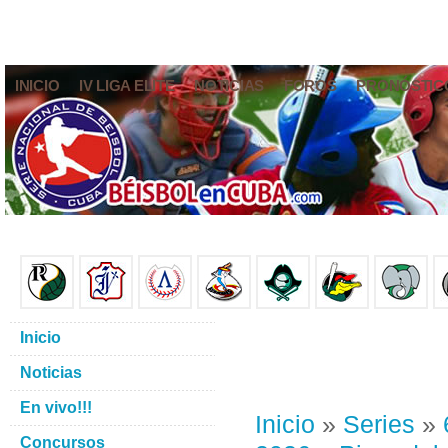
INICIO
IV LIGA ELITE
NOTICIAS
FOROS
PRONÓSTIC
Inicio
Noticias
En vivo!!!
Inicio
»
Series
»
Concursos