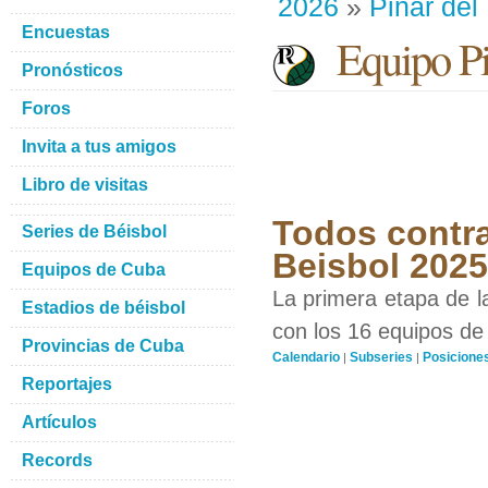
2026
»
Pinar del
Encuestas
Equipo Pin
Pronósticos
Foros
Invita a tus amigos
Libro de visitas
Todos contra
Series de Béisbol
Beisbol 202
Equipos de Cuba
La primera etapa de l
Estadios de béisbol
con los 16 equipos de 
Provincias de Cuba
Calendario
Subseries
Posicione
|
|
Reportajes
Artículos
Records