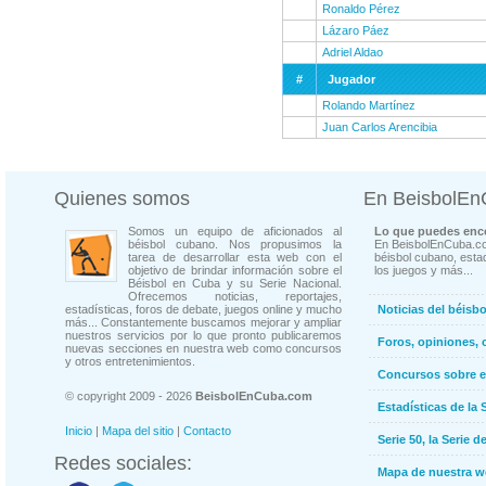
Ronaldo Pérez
Lázaro Páez
Adriel Aldao
#
Jugador
Rolando Martínez
Juan Carlos Arencibia
Quienes somos
En BeisbolE
Somos un equipo de aficionados al
Lo que puedes enco
béisbol cubano. Nos propusimos la
En BeisbolEnCuba.co
tarea de desarrollar esta web con el
béisbol cubano, estad
objetivo de brindar información sobre el
los juegos y más...
Béisbol en Cuba y su Serie Nacional.
Ofrecemos noticias, reportajes,
estadísticas, foros de debate, juegos online y mucho
Noticias del béisb
más... Constantemente buscamos mejorar y ampliar
nuestros servicios por lo que pronto publicaremos
Foros, opiniones, 
nuevas secciones en nuestra web como concursos
y otros entretenimientos.
Concursos sobre e
© copyright 2009 - 2026
BeisbolEnCuba.com
Estadísticas de la 
Inicio
|
Mapa del sitio
|
Contacto
Serie 50, la Serie d
Redes sociales:
Mapa de nuestra 