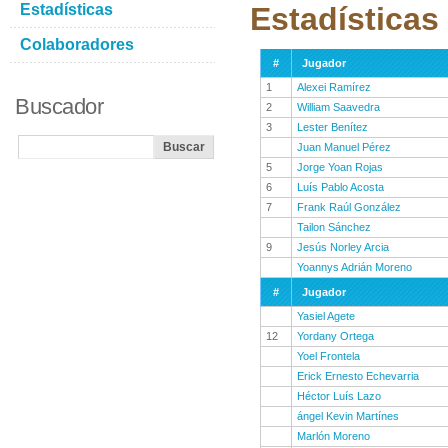
Estadísticas
Estadísticas
Colaboradores
#
Jugador
1
Alexei Ramírez
Buscador
2
William Saavedra
3
Lester Benítez
Juan Manuel Pérez
5
Jorge Yoan Rojas
6
Luís Pablo Acosta
7
Frank Raúl González
Tailon Sánchez
9
Jesús Norley Arcia
Yoannys Adrián Moreno
#
Jugador
Yasiel Agete
12
Yordany Ortega
Yoel Frontela
Erick Ernesto Echevarria
Héctor Luís Lazo
ángel Kevin Martínes
Marlón Moreno