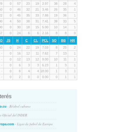
29
0
57
23
19
2.97
38
28
4
50
0
46
32
21
3.46
26
35
1
22
0
45
35
33
7.88
19
36
1
00
4
50
38
31
7.41
39
33
5
00
0
30
18
15
5.00
10
14
1
67
0
24
6
6
2.16
8
8
0
RO
JS
H
C
CL
PCL
SO
BB
HR
50
0
24
22
19
7.03
8
25
2
-
0
16
12
11
7.62
7
13
1
-
0
12
13
12
9.00
10
11
1
-
0
6
3
3
6.23
1
3
1
-
0
6
4
4
18.00
1
3
1
-
0
2
0
0
0.00
0
1
1
nterés
- Béisbol cubano
o.cu
io Oficial del INDER
- Ligas de futbol de Europa
ropa.com