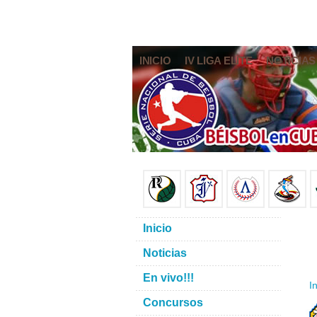
INICIO
IV LIGA ELITE
NOTICIAS
Inicio
Noticias
En vivo!!!
In
Concursos