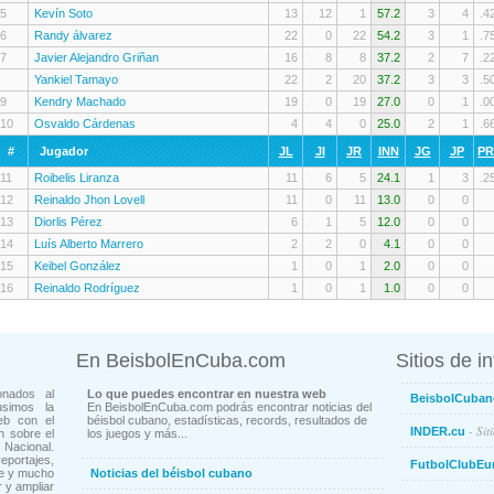
5
Kevín Soto
13
12
1
57.2
3
4
.4
6
Randy álvarez
22
0
22
54.2
3
1
.7
7
Javier Alejandro Griñan
16
8
8
37.2
2
7
.2
Yankiel Tamayo
22
2
20
37.2
3
3
.5
9
Kendry Machado
19
0
19
27.0
0
1
.0
10
Osvaldo Cárdenas
4
4
0
25.0
2
1
.6
#
Jugador
JL
JI
JR
INN
JG
JP
P
11
Roibelis Liranza
11
6
5
24.1
1
3
.2
12
Reinaldo Jhon Lovell
11
0
11
13.0
0
0
13
Diorlis Pérez
6
1
5
12.0
0
0
14
Luís Alberto Marrero
2
2
0
4.1
0
0
15
Keibel González
1
0
1
2.0
0
0
16
Reinaldo Rodríguez
1
0
1
1.0
0
0
En BeisbolEnCuba.com
Sitios de i
onados al
Lo que puedes encontrar en nuestra web
BeisbolCuban
usimos la
En BeisbolEnCuba.com podrás encontrar noticias del
eb con el
béisbol cubano, estadísticas, records, resultados de
- Sit
INDER.cu
n sobre el
los juegos y más...
Nacional.
ortajes,
FutbolClubEu
ne y mucho
Noticias del béisbol cubano
 y ampliar