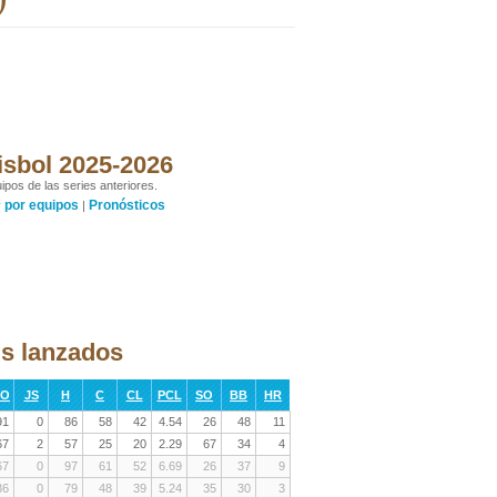
isbol 2025-2026
ipos de las series anteriores.
por equipos
Pronósticos
y
|
gs lanzados
RO
JS
H
C
CL
PCL
SO
BB
HR
91
0
86
58
42
4.54
26
48
11
67
2
57
25
20
2.29
67
34
4
67
0
97
61
52
6.69
26
37
9
86
0
79
48
39
5.24
35
30
3