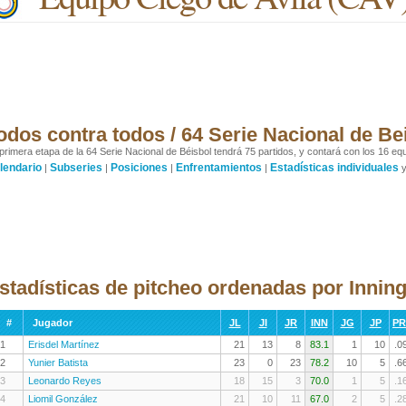
odos contra todos / 64 Serie Nacional de Be
primera etapa de la 64 Serie Nacional de Béisbol tendrá 75 partidos, y contará con los 16 equ
lendario
Subseries
Posiciones
Enfrentamientos
Estadísticas individuales
|
|
|
|
stadísticas de pitcheo ordenadas por Innin
#
Jugador
JL
JI
JR
INN
JG
JP
P
1
Erisdel Martínez
21
13
8
83.1
1
10
.0
2
Yunier Batista
23
0
23
78.2
10
5
.6
3
Leonardo Reyes
18
15
3
70.0
1
5
.1
4
Liomil González
21
10
11
67.0
2
5
.2