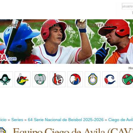
usuario
FOROS
PRONÓSTICOS
EN VIVO
CONTACTO
Ho
icio
»
Series
»
64 Serie Nacional de Beisbol 2025-2026
»
Ciego de Avi
Equipo Ciego de Avila (CAV