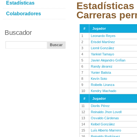
Estadísticas
Estadísticas
Carreras per
Colaboradores
#
Jugador
Buscador
1
Leonardo Reyes
2
Erisdel Martínez
3
Liomil González
4
Yankiel Tamayo
5
Javier Alejandro Griñan
6
Randy álvarez
7
Yunier Batista
8
Kevín Soto
9
Roibelis Liranza
10
Kendry Machado
#
Jugador
11
Diorlis Pérez
12
Reinaldo Jhon Lovell
13
Osvaldo Cárdenas
14
Keibel González
15
Luís Alberto Marrero
16
Reinaldo Rodríguez