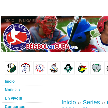
INICIO
IV LIGA ELITE
NOTICIAS
FOROS
PRONÓSTIC
Inicio
Noticias
En vivo!!!
Inicio
»
Series
»
Concursos