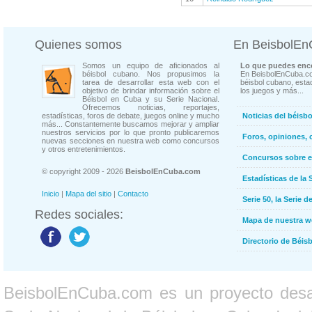
Quienes somos
En BeisbolE
Somos un equipo de aficionados al
Lo que puedes enco
béisbol cubano. Nos propusimos la
En BeisbolEnCuba.co
tarea de desarrollar esta web con el
béisbol cubano, estad
objetivo de brindar información sobre el
los juegos y más...
Béisbol en Cuba y su Serie Nacional.
Ofrecemos noticias, reportajes,
estadísticas, foros de debate, juegos online y mucho
Noticias del béisb
más... Constantemente buscamos mejorar y ampliar
nuestros servicios por lo que pronto publicaremos
Foros, opiniones, 
nuevas secciones en nuestra web como concursos
y otros entretenimientos.
Concursos sobre e
© copyright 2009 - 2026
BeisbolEnCuba.com
Estadísticas de la 
Inicio
|
Mapa del sitio
|
Contacto
Serie 50, la Serie d
Redes sociales:
Mapa de nuestra 
Directorio de Béi
BeisbolEnCuba.com es un proyecto desarr