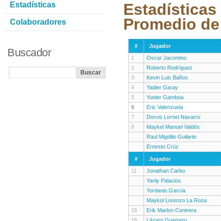
Estadísticas
Estadísticas
Promedio de
Colaboradores
#
Jugador
Buscador
1
Oscar Jacomino
2
Roberto Rodríguez
3
Kevin Luis Baños
4
Yadier Garay
5
Yunier Gamboa
6
Eric Valenzuela
7
Dorvis Lornet Navarro
8
Maykel Manuel Valdés
Raul Migdilio Guilarte
Ernesto Crúz
#
Jugador
11
Jonathan Carbo
Yanly Palacios
Yordanis García
Maykol Lorenzo La Rosa
15
Erik Marlon Contrera
16
Lázaro Guerrero