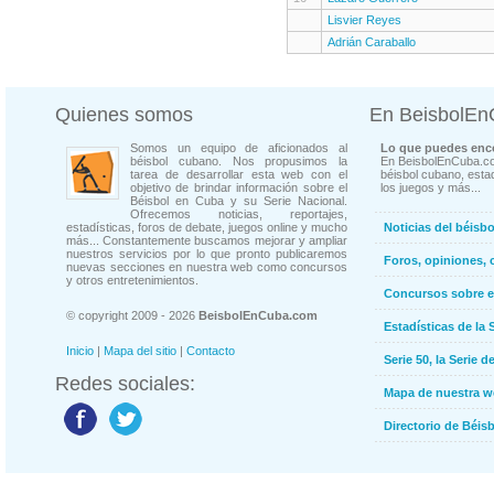
Lisvier Reyes
Adrián Caraballo
Quienes somos
En BeisbolE
Somos un equipo de aficionados al
Lo que puedes enco
béisbol cubano. Nos propusimos la
En BeisbolEnCuba.co
tarea de desarrollar esta web con el
béisbol cubano, estad
objetivo de brindar información sobre el
los juegos y más...
Béisbol en Cuba y su Serie Nacional.
Ofrecemos noticias, reportajes,
estadísticas, foros de debate, juegos online y mucho
Noticias del béisb
más... Constantemente buscamos mejorar y ampliar
nuestros servicios por lo que pronto publicaremos
Foros, opiniones, 
nuevas secciones en nuestra web como concursos
y otros entretenimientos.
Concursos sobre e
© copyright 2009 - 2026
BeisbolEnCuba.com
Estadísticas de la 
Inicio
|
Mapa del sitio
|
Contacto
Serie 50, la Serie d
Redes sociales:
Mapa de nuestra 
Directorio de Béi