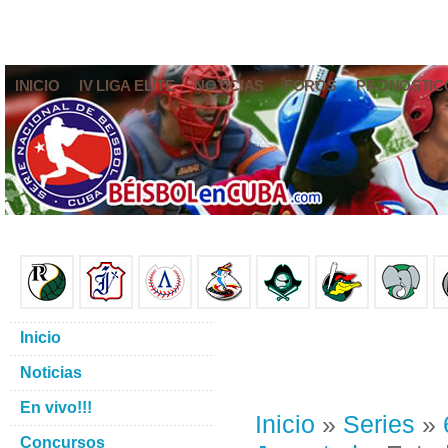
INICIO
IV LIGA ELITE
NOTICIAS
FOROS
PRONÓSTIC
Inicio
Noticias
En vivo!!!
Inicio
»
Series
»
Concursos