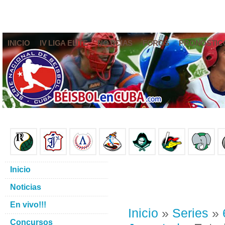
INICIO
IV LIGA ELITE
NOTICIAS
FOROS
PRONÓSTIC
Inicio
Noticias
En vivo!!!
Inicio
»
Series
»
Concursos