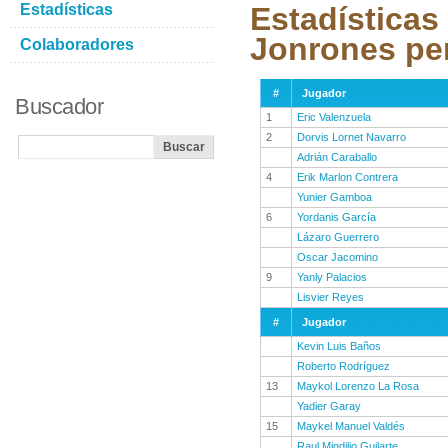
Estadísticas
Estadísticas
Jonrones pe
Colaboradores
#
Jugador
Buscador
1
Eric Valenzuela
2
Dorvis Lornet Navarro
Adrián Caraballo
4
Erik Marlon Contrera
Yunier Gamboa
6
Yordanis García
Lázaro Guerrero
Oscar Jacomino
9
Yanly Palacios
Lisvier Reyes
#
Jugador
Kevin Luis Baños
Roberto Rodríguez
13
Maykol Lorenzo La Rosa
Yadier Garay
15
Maykel Manuel Valdés
Raul Migdilio Guilarte