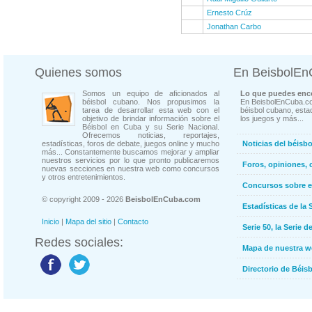
Ernesto Crúz
Jonathan Carbo
Quienes somos
En BeisbolE
Somos un equipo de aficionados al
Lo que puedes enco
béisbol cubano. Nos propusimos la
En BeisbolEnCuba.co
tarea de desarrollar esta web con el
béisbol cubano, estad
objetivo de brindar información sobre el
los juegos y más...
Béisbol en Cuba y su Serie Nacional.
Ofrecemos noticias, reportajes,
estadísticas, foros de debate, juegos online y mucho
Noticias del béisb
más... Constantemente buscamos mejorar y ampliar
nuestros servicios por lo que pronto publicaremos
Foros, opiniones, 
nuevas secciones en nuestra web como concursos
y otros entretenimientos.
Concursos sobre e
© copyright 2009 - 2026
BeisbolEnCuba.com
Estadísticas de la 
Inicio
|
Mapa del sitio
|
Contacto
Serie 50, la Serie d
Redes sociales:
Mapa de nuestra 
Directorio de Béi