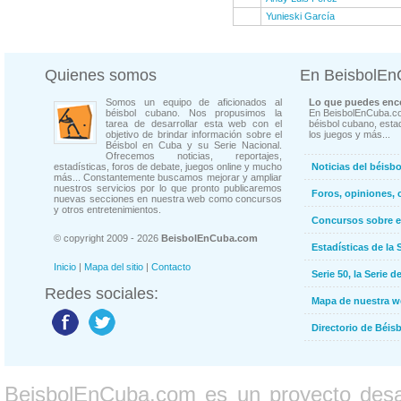
Yunieski García
Quienes somos
En BeisbolE
Somos un equipo de aficionados al
Lo que puedes enco
béisbol cubano. Nos propusimos la
En BeisbolEnCuba.co
tarea de desarrollar esta web con el
béisbol cubano, estad
objetivo de brindar información sobre el
los juegos y más...
Béisbol en Cuba y su Serie Nacional.
Ofrecemos noticias, reportajes,
estadísticas, foros de debate, juegos online y mucho
Noticias del béisb
más... Constantemente buscamos mejorar y ampliar
nuestros servicios por lo que pronto publicaremos
Foros, opiniones, 
nuevas secciones en nuestra web como concursos
y otros entretenimientos.
Concursos sobre e
© copyright 2009 - 2026
BeisbolEnCuba.com
Estadísticas de la 
Inicio
|
Mapa del sitio
|
Contacto
Serie 50, la Serie d
Redes sociales:
Mapa de nuestra 
Directorio de Béi
BeisbolEnCuba.com es un proyecto desarr