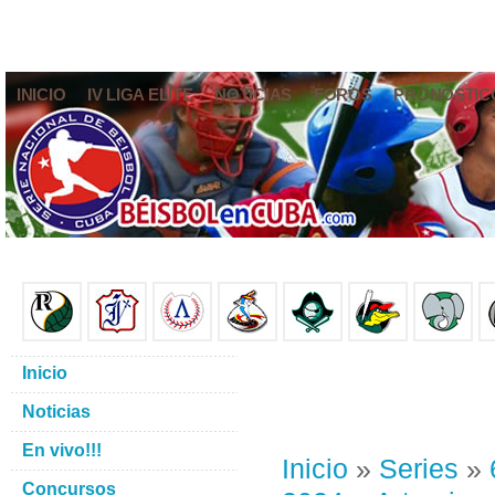
INICIO
IV LIGA ELITE
NOTICIAS
FOROS
PRONÓSTIC
Inicio
Noticias
En vivo!!!
Inicio
»
Series
»
Concursos