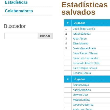
Estadísticas
Estadísticas
salvados
Colaboradores
#
Jugador
Buscador
1
José ángel García
2
Israel Sánchez
3
Arián Abreu
4
Elian Moreno
5
José Manuel Prieto
Juan Ramón Olivera
Juan Luís Hernández
Leonardo Alberto Ocle
Luís Enrique García
Leodan García
#
Jugador
Samuel Alayo
Yaciel Albejales
Dayron Díaz
Miguel Lahera
Geonel Gutiérrez
Andy Luis Pérez