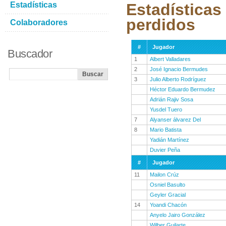
Estadísticas
Estadísticas
perdidos
Colaboradores
#
Jugador
Buscador
1
Albert Valladares
2
José Ignacio Bermudes
3
Julio Alberto Rodríguez
Héctor Eduardo Bermudez
Adrián Rajiv Sosa
Yusdel Tuero
7
Alyanser álvarez Del
8
Mario Batista
Yadián Martínez
Duvier Peña
#
Jugador
11
Mailon Crúz
Osniel Basulto
Geyler Gracial
14
Yoandi Chacón
Anyelo Jairo González
Wilber Guilarte