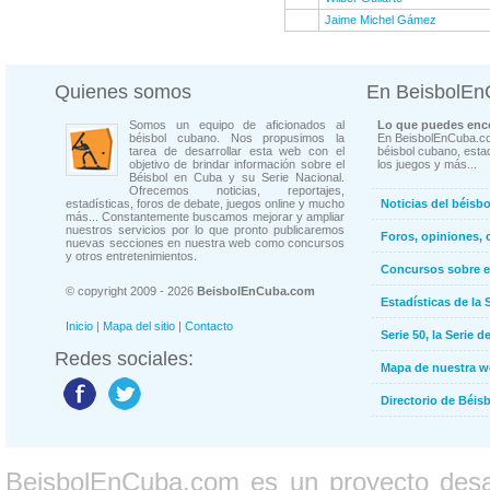
Jaime Michel Gámez
Quienes somos
En BeisbolE
Somos un equipo de aficionados al
Lo que puedes enco
béisbol cubano. Nos propusimos la
En BeisbolEnCuba.co
tarea de desarrollar esta web con el
béisbol cubano, estad
objetivo de brindar información sobre el
los juegos y más...
Béisbol en Cuba y su Serie Nacional.
Ofrecemos noticias, reportajes,
estadísticas, foros de debate, juegos online y mucho
Noticias del béisb
más... Constantemente buscamos mejorar y ampliar
nuestros servicios por lo que pronto publicaremos
Foros, opiniones, 
nuevas secciones en nuestra web como concursos
y otros entretenimientos.
Concursos sobre e
© copyright 2009 - 2026
BeisbolEnCuba.com
Estadísticas de la 
Inicio
|
Mapa del sitio
|
Contacto
Serie 50, la Serie d
Redes sociales:
Mapa de nuestra 
Directorio de Béi
BeisbolEnCuba.com es un proyecto desarr