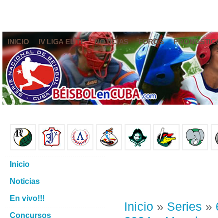
INICIO
IV LIGA ELITE
NOTICIAS
FOROS
PRONÓSTIC
Inicio
Noticias
En vivo!!!
Inicio
»
Series
»
Concursos