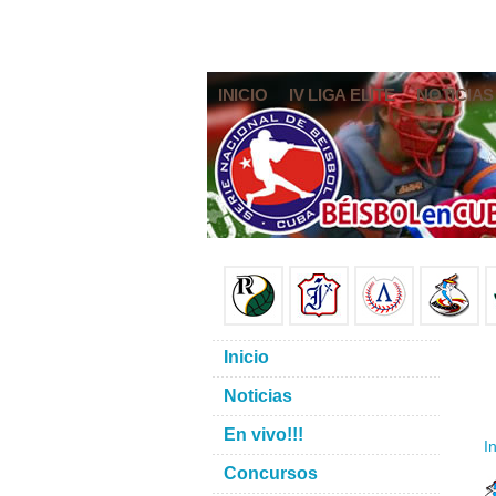
INICIO
IV LIGA ELITE
NOTICIAS
Inicio
Noticias
En vivo!!!
In
Concursos