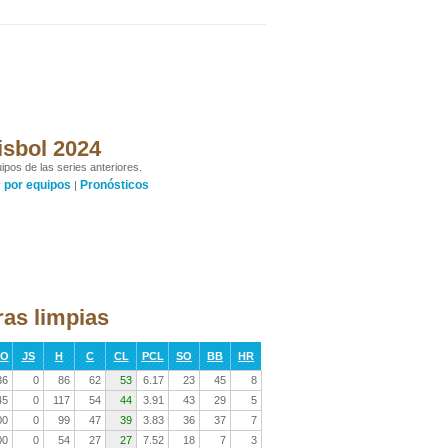
isbol 2024
ipos de las series anteriores.
por equipos
Pronósticos
y
|
ras limpias
RO
JS
H
C
CL
PCL
SO
BB
HR
36
0
86
62
53
6.17
23
45
8
45
0
117
54
44
3.91
43
29
5
00
0
99
47
39
3.83
36
37
7
00
0
54
27
27
7.52
18
7
3