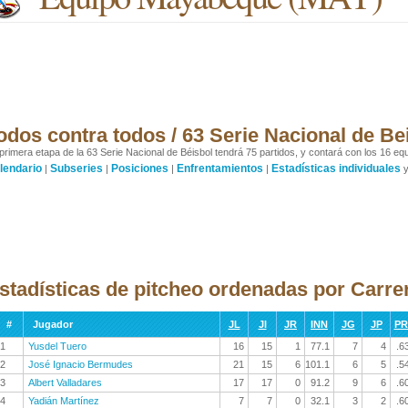
odos contra todos / 63 Serie Nacional de Be
primera etapa de la 63 Serie Nacional de Béisbol tendrá 75 partidos, y contará con los 16 equ
lendario
Subseries
Posiciones
Enfrentamientos
Estadísticas individuales
|
|
|
|
stadísticas de pitcheo ordenadas por Carre
#
Jugador
JL
JI
JR
INN
JG
JP
P
1
Yusdel Tuero
16
15
1
77.1
7
4
.6
2
José Ignacio Bermudes
21
15
6
101.1
6
5
.5
3
Albert Valladares
17
17
0
91.2
9
6
.6
4
Yadián Martínez
7
7
0
32.1
3
2
.6