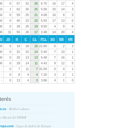
00
0
57
32
26
6.75
16
17
4
33
1
62
35
25
5.58
20
14
3
50
0
59
25
21
4.08
16
9
5
50
0
40
23
20
5.93
17
13
0
00
0
28
25
19
9.50
4
9
6
00
11
55
26
17
2.48
14
20
4
RO
JS
H
C
CL
PCL
SO
BB
HR
00
0
19
18
16
21.60
0
2
3
00
0
31
15
14
5.40
7
10
1
00
0
20
13
13
5.48
7
16
1
00
0
29
14
11
4.43
9
12
5
-
0
7
11
7
31.50
0
4
1
-
0
8
4
4
7.20
3
2
1
-
0
13
4
3
3.86
4
1
0
nterés
- Béisbol cubano
o.cu
io Oficial del INDER
- Ligas de futbol de Europa
ropa.com