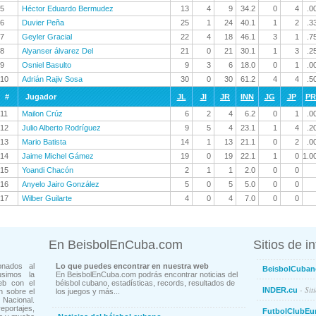
5
Héctor Eduardo Bermudez
13
4
9
34.2
0
4
.0
6
Duvier Peña
25
1
24
40.1
1
2
.3
7
Geyler Gracial
22
4
18
46.1
3
1
.7
8
Alyanser álvarez Del
21
0
21
30.1
1
3
.2
9
Osniel Basulto
9
3
6
18.0
0
1
.0
10
Adrián Rajiv Sosa
30
0
30
61.2
4
4
.5
#
Jugador
JL
JI
JR
INN
JG
JP
P
11
Mailon Crúz
6
2
4
6.2
0
1
.0
12
Julio Alberto Rodríguez
9
5
4
23.1
1
4
.2
13
Mario Batista
14
1
13
21.1
0
2
.0
14
Jaime Michel Gámez
19
0
19
22.1
1
0
1.0
15
Yoandi Chacón
2
1
1
2.0
0
0
16
Anyelo Jairo González
5
0
5
5.0
0
0
17
Wilber Guilarte
4
0
4
7.0
0
0
En BeisbolEnCuba.com
Sitios de i
onados al
Lo que puedes encontrar en nuestra web
BeisbolCuban
usimos la
En BeisbolEnCuba.com podrás encontrar noticias del
eb con el
béisbol cubano, estadísticas, records, resultados de
- Sit
INDER.cu
n sobre el
los juegos y más...
Nacional.
ortajes,
FutbolClubEu