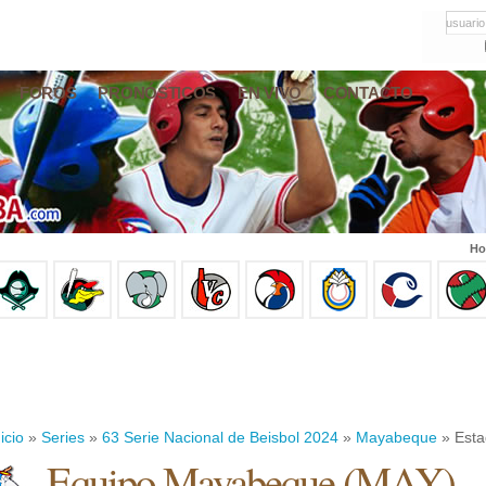
usuario
FOROS
PRONÓSTICOS
EN VIVO
CONTACTO
Ho
icio
»
Series
»
63 Serie Nacional de Beisbol 2024
»
Mayabeque
» Esta
Equipo Mayabeque (MAY)