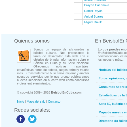
Brayan Casanova
Daniel Reyes
Aníbal Suárez
Miguel Davila
Quienes somos
En BeisbolE
Somos un equipo de aficionados al
Lo que puedes enco
béisbol cubano. Nos propusimos la
En BeisbolEnCuba.co
tarea de desarrollar esta web con el
béisbol cubano, estad
objetivo de brindar información sobre el
los juegos y más...
Béisbol en Cuba y su Serie Nacional.
Ofrecemos noticias, reportajes,
estadísticas, foros de debate, juegos online y mucho
Noticias del béisb
más... Constantemente buscamos mejorar y ampliar
nuestros servicios por lo que pronto publicaremos
Foros, opiniones, 
nuevas secciones en nuestra web como concursos
y otros entretenimientos.
Concursos sobre e
© copyright 2009 - 2026
BeisbolEnCuba.com
Estadísticas de la 
Inicio
|
Mapa del sitio
|
Contacto
Serie 50, la Serie d
Redes sociales:
Mapa de nuestra 
Directorio de Béi