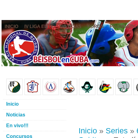
INICIO
IV LIGA ELITE
NOTICIAS
FOROS
PRONÓSTIC
Inicio
Noticias
En vivo!!!
Inicio
»
Series
»
Concursos