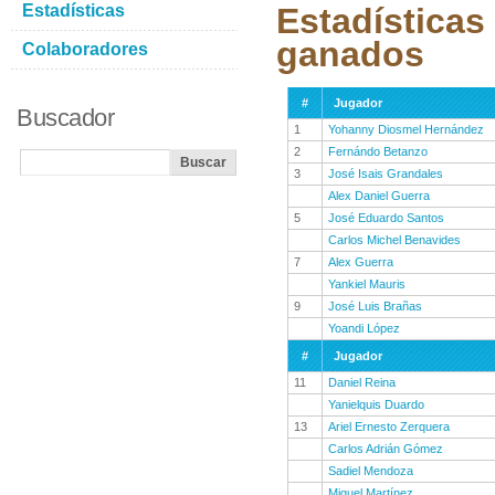
Estadísticas
Estadísticas
ganados
Colaboradores
#
Jugador
Buscador
1
Yohanny Diosmel Hernández
2
Fernándo Betanzo
3
José Isais Grandales
Alex Daniel Guerra
5
José Eduardo Santos
Carlos Michel Benavides
7
Alex Guerra
Yankiel Mauris
9
José Luis Brañas
Yoandi López
#
Jugador
11
Daniel Reina
Yanielquis Duardo
13
Ariel Ernesto Zerquera
Carlos Adrián Gómez
Sadiel Mendoza
Miguel Martínez