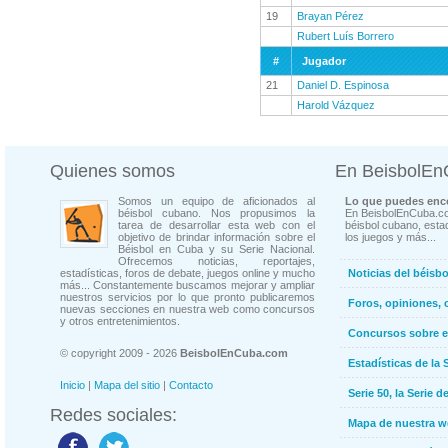
19
Brayan Pérez
Rubert Luís Borrero
#
Jugador
21
Daniel D. Espinosa
Harold Vázquez
Quienes somos
En BeisbolE
Somos un equipo de aficionados al
Lo que puedes enco
béisbol cubano. Nos propusimos la
En BeisbolEnCuba.co
tarea de desarrollar esta web con el
béisbol cubano, estad
objetivo de brindar información sobre el
los juegos y más...
Béisbol en Cuba y su Serie Nacional.
Ofrecemos noticias, reportajes,
estadísticas, foros de debate, juegos online y mucho
Noticias del béisb
más... Constantemente buscamos mejorar y ampliar
nuestros servicios por lo que pronto publicaremos
Foros, opiniones, 
nuevas secciones en nuestra web como concursos
y otros entretenimientos.
Concursos sobre e
© copyright 2009 - 2026
BeisbolEnCuba.com
Estadísticas de la 
Inicio
|
Mapa del sitio
|
Contacto
Serie 50, la Serie d
Redes sociales:
Mapa de nuestra 