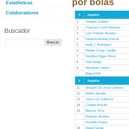
por bolas
Estadísticas
Colaboradores
#
Jugador
1
Yoelquis Guibert
2
Francisco José Martínez
Buscador
3
Luís Orlando Veranes
4
Eduardo Antonio García
5
Andy J. Rodríguez
6
Reinier Cesar Castillo
7
Euclides Edgar Pérez
8
Yoel Yanqui
9
Alexander Llanes
Maikol Poll
#
Jugador
11
Amauris De Jesús Zamora
12
Adriel Labrada
13
José Luís Gutiérrez
14
Cristian Arevalo
15
Marcos Terry
Rolando Veranes
Osvaldo Duany
18
Dasiel Sevila