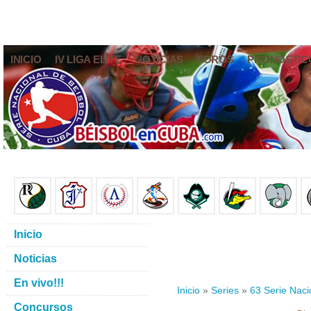
INICIO
IV LIGA ELITE
NOTICIAS
FOROS
PRONÓSTIC
Inicio
Noticias
En vivo!!!
Inicio
»
Series
»
63 Serie Naci
Concursos