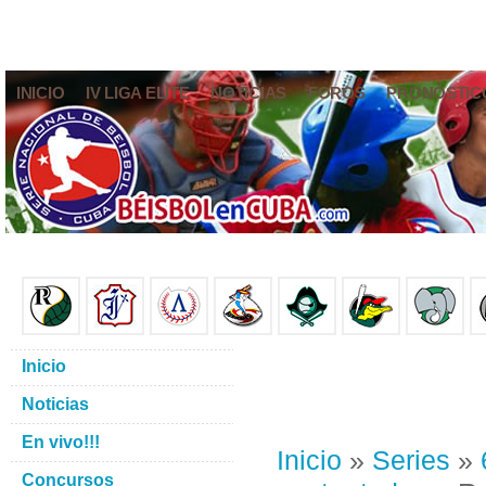
INICIO
IV LIGA ELITE
NOTICIAS
FOROS
PRONÓSTIC
Inicio
Noticias
En vivo!!!
Inicio
»
Series
»
Concursos