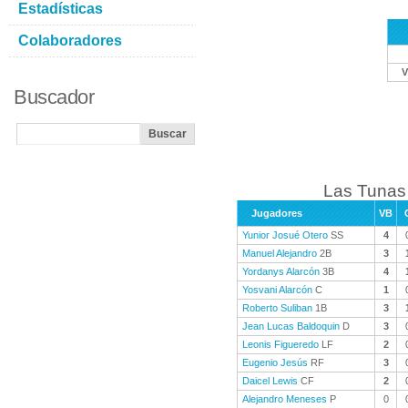
Estadísticas
Colaboradores
V
Buscador
Las Tunas 
Jugadores
VB
Yunior Josué Otero
SS
4
Manuel Alejandro
2B
3
Yordanys Alarcón
3B
4
Yosvani Alarcón
C
1
Roberto Suliban
1B
3
Jean Lucas Baldoquin
D
3
Leonis Figueredo
LF
2
Eugenio Jesús
RF
3
Daicel Lewis
CF
2
Alejandro Meneses
P
0