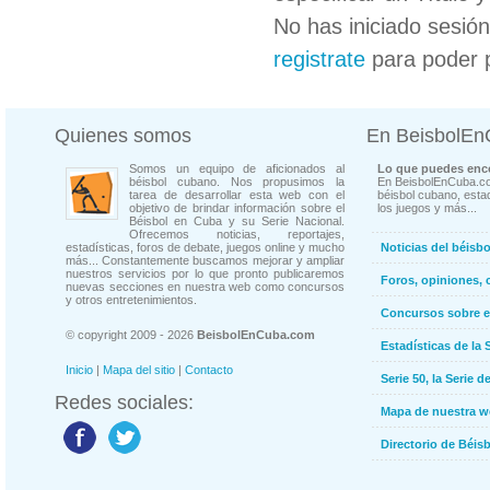
No has iniciado sesió
registrate
para poder 
Quienes somos
En BeisbolE
Somos un equipo de aficionados al
Lo que puedes enco
béisbol cubano. Nos propusimos la
En BeisbolEnCuba.co
tarea de desarrollar esta web con el
béisbol cubano, estad
objetivo de brindar información sobre el
los juegos y más...
Béisbol en Cuba y su Serie Nacional.
Ofrecemos noticias, reportajes,
estadísticas, foros de debate, juegos online y mucho
Noticias del béisb
más... Constantemente buscamos mejorar y ampliar
nuestros servicios por lo que pronto publicaremos
Foros, opiniones, 
nuevas secciones en nuestra web como concursos
y otros entretenimientos.
Concursos sobre e
© copyright 2009 - 2026
BeisbolEnCuba.com
Estadísticas de la 
Inicio
|
Mapa del sitio
|
Contacto
Serie 50, la Serie d
Redes sociales:
Mapa de nuestra 
Directorio de Béi