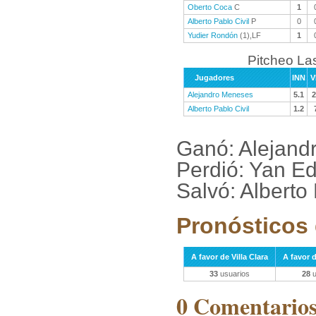
Oberto Coca
C
1
Alberto Pablo Civil
P
0
Yudier Rondón
(1),LF
1
Pitcheo La
Jugadores
INN
V
Alejandro Meneses
5.1
2
Alberto Pablo Civil
1.2
Ganó: Alejand
Perdió: Yan E
Salvó: Alberto
Pronósticos 
A favor de Villa Clara
A favor 
33
usuarios
28
u
0 Comentarios 