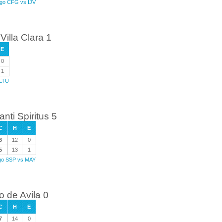
ego CFG vs IJV
illa Clara 1
E
0
1
 LTU
ti Spiritus 5
C
H
E
6
12
0
5
13
1
ego SSP vs MAY
 de Avila 0
C
H
E
7
14
0