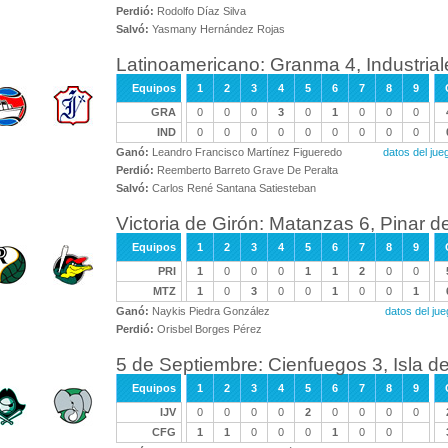
Perdió:
Rodolfo Díaz Silva
Salvó:
Yasmany Hernández Rojas
Latinoamericano: Granma 4, Industrial
Equipos
1
2
3
4
5
6
7
8
9
GRA
0
0
0
3
0
1
0
0
0
IND
0
0
0
0
0
0
0
0
0
Ganó:
Leandro Francisco Martínez Figueredo
datos del ju
Perdió:
Reemberto Barreto Grave De Peralta
Salvó:
Carlos René Santana Satiesteban
Victoria de Girón: Matanzas 6, Pinar de
Equipos
1
2
3
4
5
6
7
8
9
PRI
1
0
0
0
1
1
2
0
0
MTZ
1
0
3
0
0
1
0
0
1
Ganó:
Naykis Piedra González
datos del ju
Perdió:
Orisbel Borges Pérez
5 de Septiembre: Cienfuegos 3, Isla d
Equipos
1
2
3
4
5
6
7
8
9
IJV
0
0
0
0
2
0
0
0
0
CFG
1
1
0
0
0
1
0
0