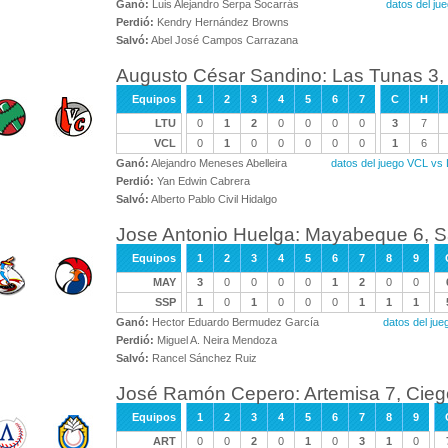
Ganó:
Luis Alejandro Serpa Socarrás
datos del ju
Perdió:
Kendry Hernández Browns
Salvó:
Abel José Campos Carrazana
Augusto César Sandino: Las Tunas 3, V
Equipos
1
2
3
4
5
6
7
C
H
LTU
0
1
2
0
0
0
0
3
7
VCL
0
1
0
0
0
0
0
1
6
Ganó:
Alejandro Meneses Abelleira
datos del juego VCL vs
Perdió:
Yan Edwin Cabrera
Salvó:
Alberto Pablo Civil Hidalgo
Jose Antonio Huelga: Mayabeque 6, San
Equipos
1
2
3
4
5
6
7
8
9
MAY
3
0
0
0
0
1
2
0
0
SSP
1
0
1
0
0
0
1
1
1
Ganó:
Hector Eduardo Bermudez García
datos del ju
Perdió:
Miguel A. Neira Mendoza
Salvó:
Rancel Sánchez Ruiz
José Ramón Cepero: Artemisa 7, Ciego
Equipos
1
2
3
4
5
6
7
8
9
ART
0
0
2
0
1
0
3
1
0