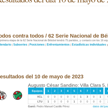
odos contra todos / 62 Serie Nacional de Bé
primera etapa de la 62 Serie Nacional de Béisbol tendrá 75 partidos, y contará con los 16 equ
lendario
Subseries
Posiciones
Enfrentamientos
Estadísticas individuales
|
|
|
|
esultados del 10 de mayo de 2023
Augusto César Sandino: Villa Clara 5,
Equipos
1
2
3
4
5
6
7
8
9
VCL
0
0
0
0
0
1
3
0
1
LTU
1
0
0
0
1
0
0
0
0
Ganó:
Pedro Manuel Castillo Pérez
datos del ju