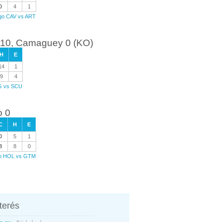
0
4
1
ego CAV vs ART
 10, Camaguey 0 (KO)
H
E
14
1
9
4
MG vs SCU
o 0
C
H
E
0
5
1
8
8
0
ego HOL vs GTM
nterés