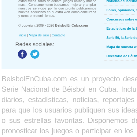
estadísticas, foros de debate, juegos online y mucho
Noticias del béisb
más... Constantemente buscamos mejorar y ampliar
nuestros servicios por lo que pronto publicaremos
Foros, opiniones, 
nuevas secciones en nuestra web como concursos
y otros entretenimientos.
Concursos sobre e
© copyright 2009 - 2026
BeisbolEnCuba.com
Estadísticas de la 
Inicio
|
Mapa del sitio
|
Contacto
Serie 50, la Serie d
Redes sociales:
Mapa de nuestra 
Directorio de Béi
BeisbolEnCuba.com es un proyecto desarr
Serie Nacional de Béisbol en Cuba. Inclui
diarios, estadísticas, noticias, report
para que los usuarios publiquen sus ideas
o sus estrellas favoritas. Disponemos d
pronosticar los juegos o participar en lo