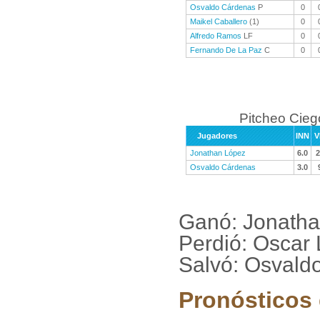
Osvaldo Cárdenas
P
0
Maikel Caballero
(1)
0
Alfredo Ramos
LF
0
Fernando De La Paz
C
0
Pitcheo Cieg
Jugadores
INN
V
Jonathan López
6.0
2
Osvaldo Cárdenas
3.0
Ganó: Jonath
Perdió: Oscar L
Salvó: Osvald
Pronósticos 