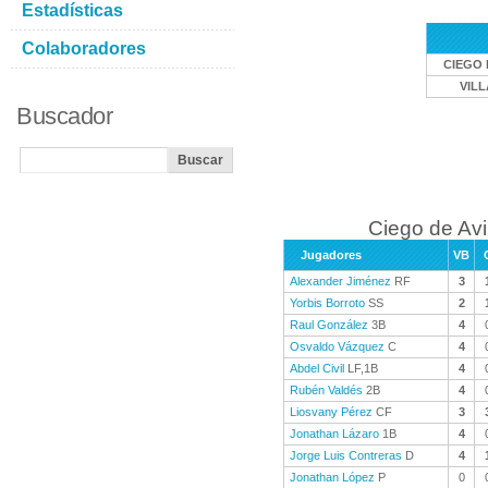
Estadísticas
Colaboradores
CIEGO 
VIL
Buscador
Ciego de Avi
Jugadores
VB
Alexander Jiménez
RF
3
Yorbis Borroto
SS
2
Raul González
3B
4
Osvaldo Vázquez
C
4
Abdel Civil
LF,1B
4
Rubén Valdés
2B
4
Liosvany Pérez
CF
3
Jonathan Lázaro
1B
4
Jorge Luis Contreras
D
4
Jonathan López
P
0