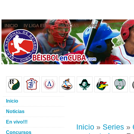
INICIO
IV LIGA ELITE
NOTICIAS
FOROS
PRONÓSTIC
Inicio
Noticias
En vivo!!!
Inicio
»
Series
»
Concursos