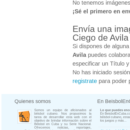
No tenemos imágenes d
¡Sé el primero en en
Envía una imag
Ciego de Avila
Si dispones de algun
Avila
puedes colaborar
especificar un Título 
No has iniciado sesió
registrate
para poder 
Quienes somos
En BeisbolE
Somos un equipo de aficionados al
Lo que puedes enco
béisbol cubano. Nos propusimos la
En BeisbolEnCuba.co
tarea de desarrollar esta web con el
béisbol cubano, estad
objetivo de brindar información sobre el
los juegos y más...
Béisbol en Cuba y su Serie Nacional.
Ofrecemos noticias, reportajes,