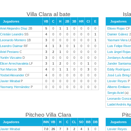
Villa Clara al bate
Isl
Jugadores
VB
C
H
2B
3B
HR
CI
E
Jugadores
Ariel Alejandro Díaz
2B
5
0
1
1
0
0
0
0
Eliseo Rojas
CF
Cristián Leandro
SS
4
0
0
0
0
0
0
1
Dainier Gálvez
2
Leonardo Montero
1B
3
0
0
0
0
0
0
1
Yasmani Viera
L
Leandro Daimar
RF
4
1
3
0
1
0
0
0
Luis Felipe Rive
Ariel Pestano
C
3
2
1
0
0
0
0
0
Luis ángel Rojas
Yurién Vizcaino
D
3
0
0
0
0
0
0
0
Jordanys Acebal
Elicer Arrechavaleta
LF
3
1
2
0
0
0
1
0
Jander Santama
Yuri Marcos
3B
4
0
1
1
0
0
3
0
Eddy Rodríguez
Yosbel Alexander
CF
4
0
0
0
0
0
0
0
José Luís Bring
Javier Mirabal
P
0
0
0
0
0
0
0
0
Lisvier Reyes
P
Yasmany Hernández
P
0
0
0
0
0
0
0
0
Alberto Emiliano
Sergio Aciel
(a)
Leonardo Gonza
Laidel Andrés Ag
Pitcheo Villa Clara
Pit
Jugadores
INN
VB
H
C
CL
SO
BB
DB
Jugadores
Javier Mirabal
7.0
26
7
3
2
4
1
0
Lisvier Reyes