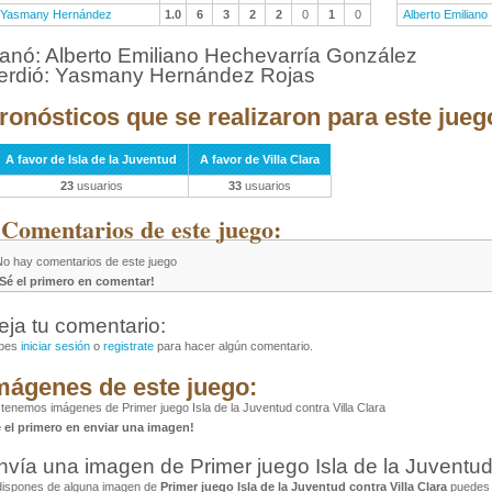
Yasmany Hernández
1.0
6
3
2
2
0
1
0
Alberto Emiliano
anó: Alberto Emiliano Hechevarría González
erdió: Yasmany Hernández Rojas
ronósticos que se realizaron para este jueg
A favor de Isla de la Juventud
A favor de Villa Clara
23
usuarios
33
usuarios
 Comentarios de este juego:
No hay comentarios de este juego
¡Sé el primero en comentar!
eja tu comentario:
bes
iniciar sesión
o
registrate
para hacer algún comentario.
mágenes de este juego:
tenemos imágenes de Primer juego Isla de la Juventud contra Villa Clara
é el primero en enviar una imagen!
nvía una imagen de Primer juego Isla de la Juventud 
dispones de alguna imagen de
Primer juego Isla de la Juventud contra Villa Clara
puedes c