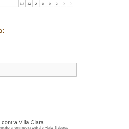
3.2
13
2
0
0
2
0
0
o:
contra Villa Clara
olaborar con nuestra web al enviarla. Si deseas