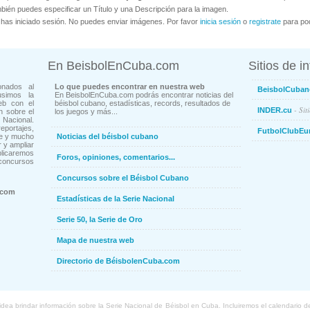
bién puedes especificar un Título y una Descripción para la imagen.
has iniciado sesión. No puedes enviar imágenes. Por favor
inicia sesión
o
registrate
para pod
En BeisbolEnCuba.com
Sitios de i
onados al
Lo que puedes encontrar en nuestra web
BeisbolCuban
usimos la
En BeisbolEnCuba.com podrás encontrar noticias del
eb con el
béisbol cubano, estadísticas, records, resultados de
- Sit
INDER.cu
n sobre el
los juegos y más...
Nacional.
ortajes,
FutbolClubEu
ne y mucho
Noticias del béisbol cubano
 y ampliar
blicaremos
Foros, opiniones, comentarios...
concursos
Concursos sobre el Béisbol Cubano
.com
Estadísticas de la Serie Nacional
Serie 50, la Serie de Oro
Mapa de nuestra web
Directorio de BéisbolenCuba.com
a brindar información sobre la Serie Nacional de Béisbol en Cuba. Incluiremos el calendario de lo