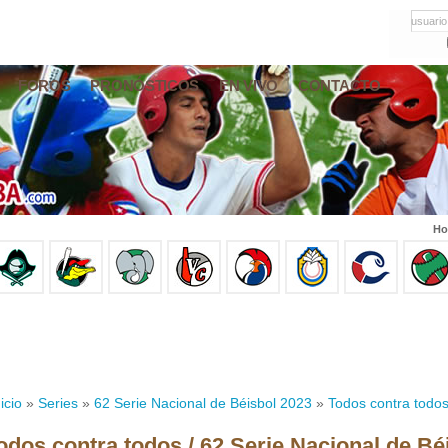
usuario
FOROS
PRONÓSTICOS
EN VIVO
CONTACTO
Ho
icio
»
Series
»
62 Serie Nacional de Béisbol 2023
»
Todos contra todo
odos contra todos / 62 Serie Nacional de Bé