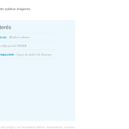
er publicar imágenes.
nterés
- Béisbol cubano
o.cu
io Oficial del INDER
- Ligas de futbol de Europa
ropa.com
s juegos, los resultados diarios, estadísticas, noticias,