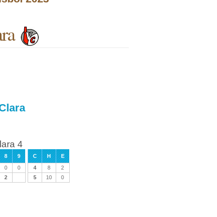
ara
 Clara
lara 4
8
9
C
H
E
0
0
4
8
2
2
5
10
0