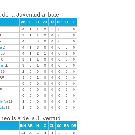
a de la Juventud al bate
VB
C
H
2B
3B
HR
CI
E
4
1
1
0
1
0
0
0
B
3
1
1
0
0
0
0
0
F
4
0
0
0
0
0
0
0
ra
D
4
1
3
0
0
0
0
0
3B
4
1
2
1
0
0
1
0
C
3
1
1
0
0
0
0
0
ria
1B
3
0
1
0
0
0
0
0
SS
2
0
0
0
0
0
0
0
RF
3
0
1
0
0
0
0
0
0
0
0
0
0
0
0
0
P
0
0
0
0
0
0
0
0
0
0
0
0
0
0
0
0
lo
(b),1B
1
0
0
0
0
0
1
0
uila
SS
1
0
0
0
0
0
0
0
cheo Isla de la Juventud
INN
VB
H
C
CL
SO
BB
DB
5.1
20
6
4
4
2
3
0