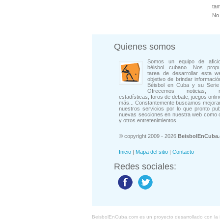
tam
No 
Quienes somos
Somos un equipo de afici
béisbol cubano. Nos prop
tarea de desarrollar esta w
objetivo de brindar informació
Béisbol en Cuba y su Serie 
Ofrecemos noticias, rep
estadísticas, foros de debate, juegos onli
más... Constantemente buscamos mejorar
nuestros servicios por lo que pronto pu
nuevas secciones en nuestra web como 
y otros entretenimientos.
© copyright 2009 - 2026
BeisbolEnCuba
Inicio
|
Mapa del sitio
|
Contacto
Redes sociales:
BeisbolEnCuba.com es un proyecto desarrollado con la ide