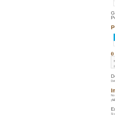
G
P
P
0
D
De
I
No 
¡S
E
Si 