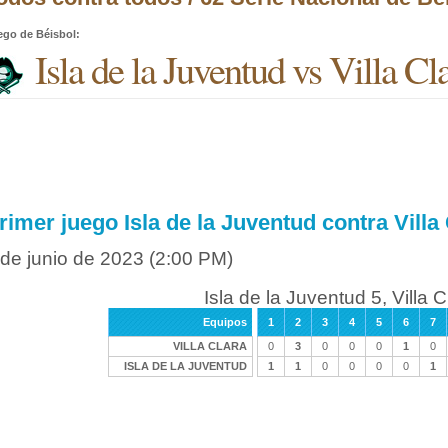
ego de Béisbol
:
Isla de la Juventud vs Villa Cl
rimer juego Isla de la Juventud contra Villa
 de junio de 2023
(2:00 PM)
Isla de la Juventud 5, Villa C
Equipos
1
2
3
4
5
6
7
VILLA CLARA
0
3
0
0
0
1
0
ISLA DE LA JUVENTUD
1
1
0
0
0
0
1