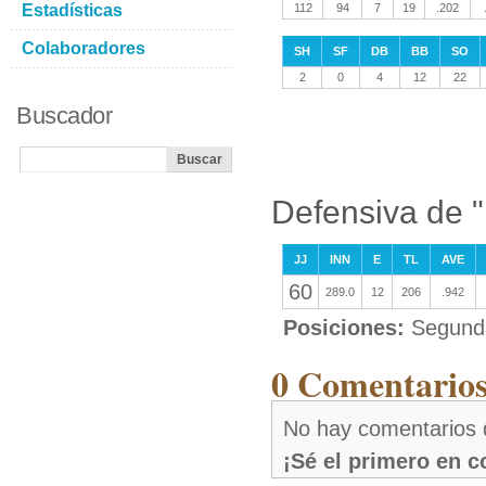
Estadísticas
112
94
7
19
.202
Colaboradores
SH
SF
DB
BB
SO
2
0
4
12
22
Buscador
Defensiva de 
JJ
INN
E
TL
AVE
60
289.0
12
206
.942
Posiciones:
Segund
0 Comentarios
No hay comentarios
¡Sé el primero en 