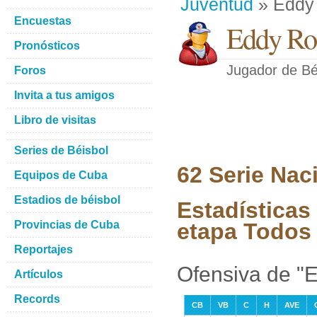
Juventud
» Eddy
Encuestas
Eddy Ro
Pronósticos
Jugador de Bé
Foros
Invita a tus amigos
Libro de visitas
Series de Béisbol
62 Serie Nac
Equipos de Cuba
Estadios de béisbol
Estadísticas
Provincias de Cuba
etapa Todos 
Reportajes
Ofensiva de "
Artículos
Records
CB
VB
C
H
AVE