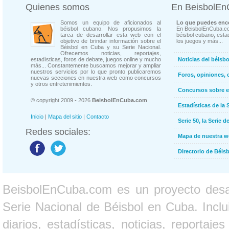
Quienes somos
En BeisbolE
Somos un equipo de aficionados al
Lo que puedes enco
béisbol cubano. Nos propusimos la
En BeisbolEnCuba.co
tarea de desarrollar esta web con el
béisbol cubano, estad
objetivo de brindar información sobre el
los juegos y más...
Béisbol en Cuba y su Serie Nacional.
Ofrecemos noticias, reportajes,
estadísticas, foros de debate, juegos online y mucho
Noticias del béisb
más... Constantemente buscamos mejorar y ampliar
nuestros servicios por lo que pronto publicaremos
Foros, opiniones, 
nuevas secciones en nuestra web como concursos
y otros entretenimientos.
Concursos sobre e
© copyright 2009 - 2026
BeisbolEnCuba.com
Estadísticas de la 
Inicio
|
Mapa del sitio
|
Contacto
Serie 50, la Serie d
Redes sociales:
Mapa de nuestra 
Directorio de Béi
BeisbolEnCuba.com es un proyecto desarr
Serie Nacional de Béisbol en Cuba. Inclui
diarios, estadísticas, noticias, report