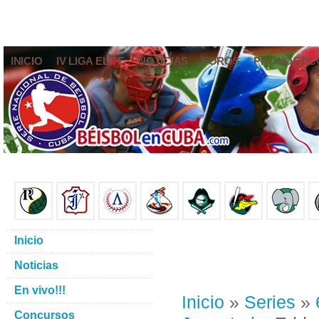
INICIO
IV LIGA ELITE
NOTICIAS
FOROS
PRONÓSTIC
Inicio
Noticias
En vivo!!!
Inicio
»
Series
»
Concursos