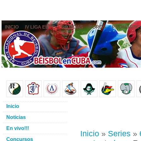
INICIO
IV LIGA ELITE
NOTICIAS
FOROS
PRONÓSTIC
Inicio
Noticias
En vivo!!!
Inicio
»
Series
»
Concursos