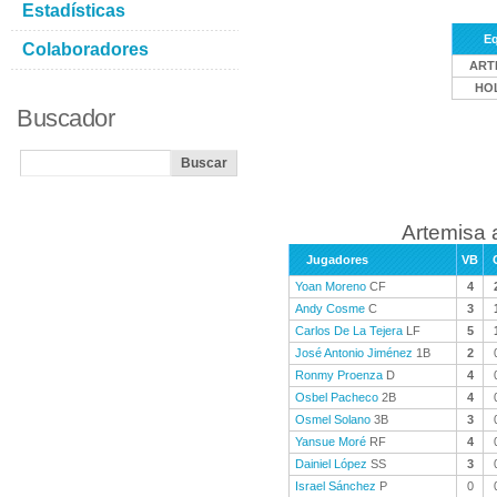
Estadísticas
E
Colaboradores
ART
HO
Buscador
Artemisa 
Jugadores
VB
Yoan Moreno
CF
4
Andy Cosme
C
3
Carlos De La Tejera
LF
5
José Antonio Jiménez
1B
2
Ronmy Proenza
D
4
Osbel Pacheco
2B
4
Osmel Solano
3B
3
Yansue Moré
RF
4
Dainiel López
SS
3
Israel Sánchez
P
0