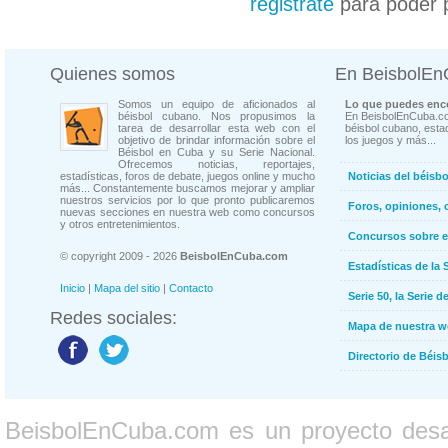
registrate
para poder 
Quienes somos
En BeisbolE
Somos un equipo de aficionados al
Lo que puedes enco
béisbol cubano. Nos propusimos la
En BeisbolEnCuba.co
tarea de desarrollar esta web con el
béisbol cubano, estad
objetivo de brindar información sobre el
los juegos y más...
Béisbol en Cuba y su Serie Nacional.
Ofrecemos noticias, reportajes,
estadísticas, foros de debate, juegos online y mucho
Noticias del béisb
más... Constantemente buscamos mejorar y ampliar
nuestros servicios por lo que pronto publicaremos
Foros, opiniones, 
nuevas secciones en nuestra web como concursos
y otros entretenimientos.
Concursos sobre e
© copyright 2009 - 2026
BeisbolEnCuba.com
Estadísticas de la 
Inicio
|
Mapa del sitio
|
Contacto
Serie 50, la Serie d
Redes sociales:
Mapa de nuestra 
Directorio de Béi
BeisbolEnCuba.com es un proyecto desarr