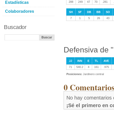
Estadísticas
288
249
47
70
.281
Colaboradores
SH
SF
DB
BB
SO
7
1
5
26
43
Buscador
Defensiva de 
JJ
INN
E
TL
AVE
71
540.2
4
161
.975
Posiciones:
Jardinero central
0 Comentarios
No hay comentarios 
¡Sé el primero en 