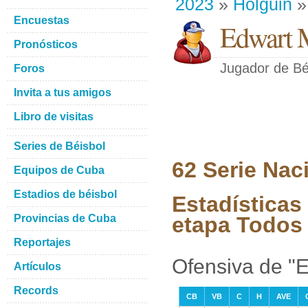
2023
»
Holguin
»
Encuestas
Edwart 
Pronósticos
Jugador de Bé
Foros
Invita a tus amigos
Libro de visitas
Series de Béisbol
62 Serie Nac
Equipos de Cuba
Estadios de béisbol
Estadísticas
Provincias de Cuba
etapa Todos 
Reportajes
Ofensiva de "E
Artículos
Records
CB
VB
C
H
AVE