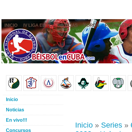
INICIO
IV LIGA ELITE
NOTICIAS
FOROS
PRONÓSTIC
Inicio
Noticias
En vivo!!!
Inicio
»
Series
»
Concursos