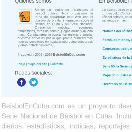
Quienes somos
En BeisbolE
Somos un equipo de aficionados al
Lo que puedes enco
béisbol cubano. Nos propusimos la
En BeisbolEnCuba.co
tarea de desarrollar esta web con el
béisbol cubano, estad
objetivo de brindar información sobre el
los juegos y más...
Béisbol en Cuba y su Serie Nacional.
Ofrecemos noticias, reportajes,
estadísticas, foros de debate, juegos online y mucho
Noticias del béisb
más... Constantemente buscamos mejorar y ampliar
nuestros servicios por lo que pronto publicaremos
Foros, opiniones, 
nuevas secciones en nuestra web como concursos
y otros entretenimientos.
Concursos sobre e
© copyright 2009 - 2026
BeisbolEnCuba.com
Estadísticas de la 
Inicio
|
Mapa del sitio
|
Contacto
Serie 50, la Serie d
Redes sociales:
Mapa de nuestra 
Directorio de Béi
BeisbolEnCuba.com es un proyecto desarr
Serie Nacional de Béisbol en Cuba. Inclui
diarios, estadísticas, noticias, report