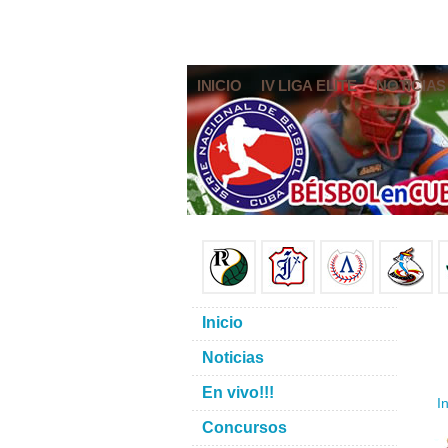
INICIO
IV LIGA ELITE
NOTICIAS
Inicio
Noticias
En vivo!!!
In
Concursos