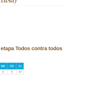
 etapa Todos contra todos
BR
CR
CI
0
0
14