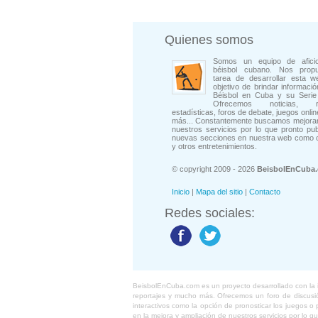
Quienes somos
Somos un equipo de afici
béisbol cubano. Nos prop
tarea de desarrollar esta w
objetivo de brindar informació
Béisbol en Cuba y su Serie 
Ofrecemos noticias, rep
estadísticas, foros de debate, juegos onli
más... Constantemente buscamos mejorar
nuestros servicios por lo que pronto pu
nuevas secciones en nuestra web como 
y otros entretenimientos.
© copyright 2009 - 2026
BeisbolEnCuba
Inicio
|
Mapa del sitio
|
Contacto
Redes sociales:
BeisbolEnCuba.com es un proyecto desarrollado con la ide
reportajes y mucho más. Ofrecemos un foro de discusión
interactivos como la opción de pronosticar los juegos 
en la mejora y ampliación de nuestros servicios por lo q