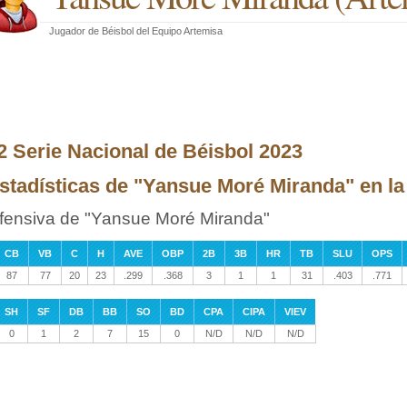
Jugador de Béisbol
del
Equipo Artemisa
2 Serie Nacional de Béisbol 2023
stadísticas de "Yansue Moré Miranda" en la
fensiva de "Yansue Moré Miranda"
CB
VB
C
H
AVE
OBP
2B
3B
HR
TB
SLU
OPS
87
77
20
23
.299
.368
3
1
1
31
.403
.771
SH
SF
DB
BB
SO
BD
CPA
CIPA
VIEV
0
1
2
7
15
0
N/D
N/D
N/D