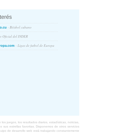
nterés
- Béisbol cubano
o.cu
io Oficial del INDER
- Ligas de futbol de Europa
ropa.com
s juegos, los resultados diarios, estadísticas, noticias,
 sus estrellas favoritas. Disponemos de otros servicios
equipo de desarrollo web está trabajando constantemente