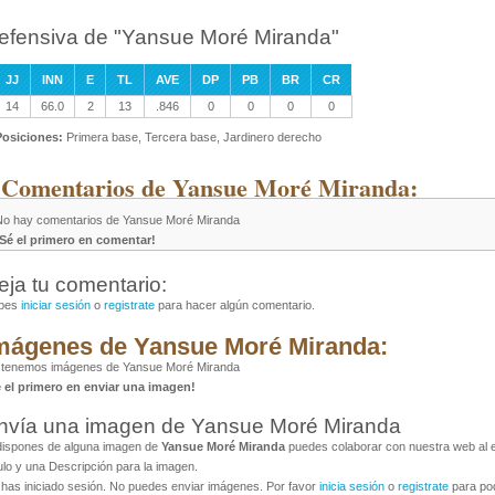
efensiva de "Yansue Moré Miranda"
JJ
INN
E
TL
AVE
DP
PB
BR
CR
14
66.0
2
13
.846
0
0
0
0
Posiciones:
Primera base, Tercera base, Jardinero derecho
 Comentarios de Yansue Moré Miranda:
No hay comentarios de Yansue Moré Miranda
¡Sé el primero en comentar!
eja tu comentario:
bes
iniciar sesión
o
registrate
para hacer algún comentario.
mágenes de Yansue Moré Miranda:
 tenemos imágenes de Yansue Moré Miranda
é el primero en enviar una imagen!
nvía una imagen de Yansue Moré Miranda
dispones de alguna imagen de
Yansue Moré Miranda
puedes colaborar con nuestra web al e
ulo y una Descripción para la imagen.
has iniciado sesión. No puedes enviar imágenes. Por favor
inicia sesión
o
registrate
para pod