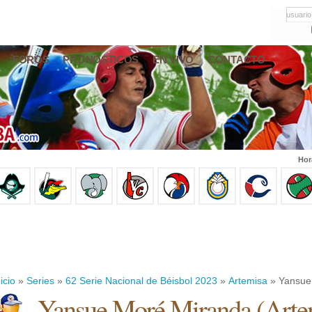
usuario
FOROS
PRONÓSTICOS
EN VIVO
CONTACTO
Hor
icio
»
Series
»
62 Serie Nacional de Béisbol 2023
»
Artemisa
» Yansue
Yansue Moré Miranda
(
Arte