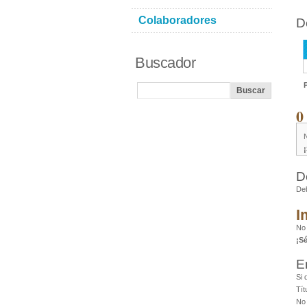
Colaboradores
D
Buscador
0
D
De
I
No
¡S
E
Si 
Tít
No 