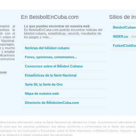
En BeisbolEnCuba.com
Sitios de i
onados al
Lo que puedes encontrar en nuestra web
BeisbolCuban
usimos la
En BeisbolEnCuba.com podrás encontrar noticias del
eb con el
béisbol cubano, estadísticas, records, resultados de
- Sit
INDER.cu
n sobre el
los juegos y más...
Nacional.
ortajes,
FutbolClubEu
ne y mucho
Noticias del béisbol cubano
 y ampliar
blicaremos
Foros, opiniones, comentarios...
concursos
Concursos sobre el Béisbol Cubano
.com
Estadísticas de la Serie Nacional
Serie 50, la Serie de Oro
Mapa de nuestra web
Directorio de BéisbolenCuba.com
a brindar información sobre la Serie Nacional de Béisbol en Cuba. Incluiremos el calendario de lo
 para que los usuarios publiquen sus ideas, opiniones o comentarios de la Serie, los juegos o
o participar en los Concursos y Encuestas sobre la Serie Nacional y el Béisbol Cubano. Nuestro 
ue te invitamos a visitar nuestra web frecuentemente.