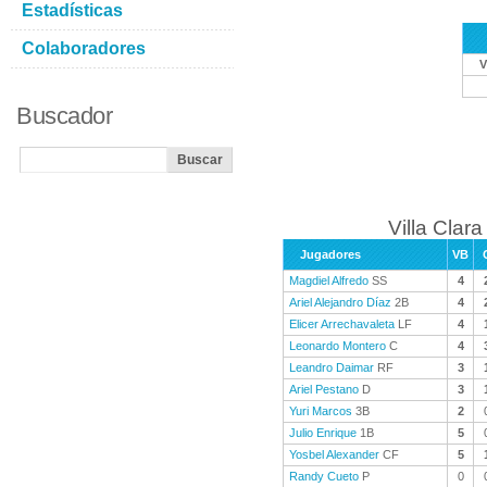
Estadísticas
Colaboradores
V
Buscador
Villa Clara
Jugadores
VB
Magdiel Alfredo
SS
4
Ariel Alejandro Díaz
2B
4
Elicer Arrechavaleta
LF
4
Leonardo Montero
C
4
Leandro Daimar
RF
3
Ariel Pestano
D
3
Yuri Marcos
3B
2
Julio Enrique
1B
5
Yosbel Alexander
CF
5
Randy Cueto
P
0