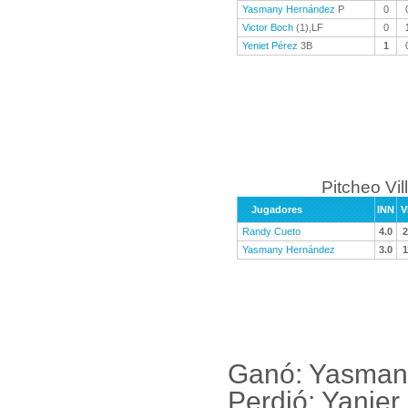
Yasmany Hernández
P
0
Victor Boch
(1),LF
0
Yeniet Pérez
3B
1
Pitcheo Vil
Jugadores
INN
V
Randy Cueto
4.0
2
Yasmany Hernández
3.0
1
Ganó: Yasman
Perdió: Yanie