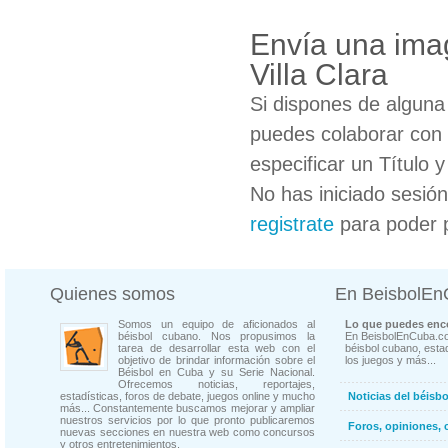
Envía una ima
Villa Clara
Si dispones de algun
puedes colaborar con 
especificar un Título 
No has iniciado sesió
registrate
para poder 
Quienes somos
En BeisbolE
Somos un equipo de aficionados al
Lo que puedes enco
béisbol cubano. Nos propusimos la
En BeisbolEnCuba.co
tarea de desarrollar esta web con el
béisbol cubano, estad
objetivo de brindar información sobre el
los juegos y más...
Béisbol en Cuba y su Serie Nacional.
Ofrecemos noticias, reportajes,
estadísticas, foros de debate, juegos online y mucho
Noticias del béisb
más... Constantemente buscamos mejorar y ampliar
nuestros servicios por lo que pronto publicaremos
Foros, opiniones, 
nuevas secciones en nuestra web como concursos
y otros entretenimientos.