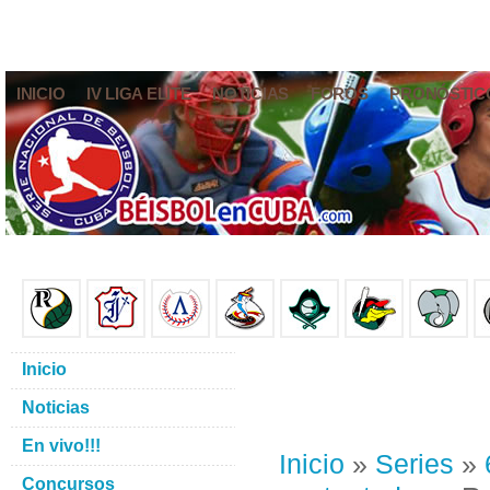
INICIO
IV LIGA ELITE
NOTICIAS
FOROS
PRONÓSTIC
Inicio
Noticias
En vivo!!!
Inicio
»
Series
»
Concursos