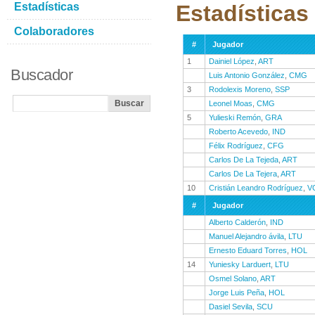
Estadísticas
Estadísticas
Colaboradores
#
Jugador
1
Dainiel López
,
ART
Buscador
Luis Antonio González
,
CMG
3
Rodolexis Moreno
,
SSP
Leonel Moas
,
CMG
5
Yulieski Remón
,
GRA
Roberto Acevedo
,
IND
Félix Rodríguez
,
CFG
Carlos De La Tejeda
,
ART
Carlos De La Tejera
,
ART
10
Cristián Leandro Rodríguez
,
V
#
Jugador
Alberto Calderón
,
IND
Manuel Alejandro ávila
,
LTU
Ernesto Eduard Torres
,
HOL
14
Yuniesky Larduert
,
LTU
Osmel Solano
,
ART
Jorge Luis Peña
,
HOL
Dasiel Sevila
,
SCU