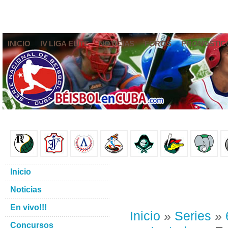
INICIO
IV LIGA ELITE
NOTICIAS
FOROS
PRONÓSTIC
Inicio
Noticias
En vivo!!!
Inicio
»
Series
»
Concursos