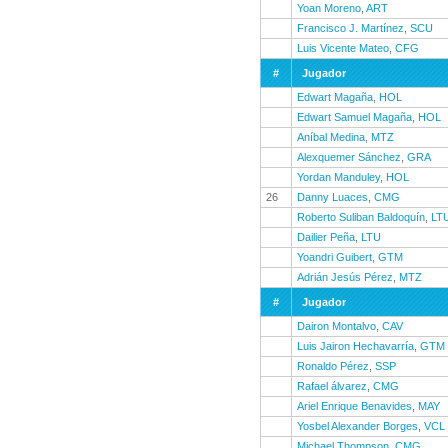
Yoan Moreno
,
ART
Francisco J. Martínez
,
SCU
Luis Vicente Mateo
,
CFG
#
Jugador
Edwart Magaña
,
HOL
Edwart Samuel Magaña
,
HOL
Aníbal Medina
,
MTZ
Alexquemer Sánchez
,
GRA
Yordan Manduley
,
HOL
26
Danny Luaces
,
CMG
Roberto Suliban Baldoquín
,
LT
Dailier Peña
,
LTU
Yoandri Guibert
,
GTM
Adrián Jesús Pérez
,
MTZ
#
Jugador
Dairon Montalvo
,
CAV
Luis Jairon Hechavarría
,
GTM
Ronaldo Pérez
,
SSP
Rafael álvarez
,
CMG
Ariel Enrique Benavides
,
MAY
Yosbel Alexander Borges
,
VCL
Michael Thompson
,
CMG