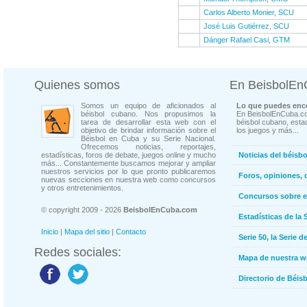
Carlos Alberto Monier
,
SCU
José Luis Gutiérrez
,
SCU
Dánger Rafael Casi
,
GTM
Quienes somos
En BeisbolE
Somos un equipo de aficionados al
Lo que puedes enco
béisbol cubano. Nos propusimos la
En BeisbolEnCuba.co
tarea de desarrollar esta web con el
béisbol cubano, estad
objetivo de brindar información sobre el
los juegos y más...
Béisbol en Cuba y su Serie Nacional.
Ofrecemos noticias, reportajes,
estadísticas, foros de debate, juegos online y mucho
Noticias del béisb
más... Constantemente buscamos mejorar y ampliar
nuestros servicios por lo que pronto publicaremos
Foros, opiniones, 
nuevas secciones en nuestra web como concursos
y otros entretenimientos.
Concursos sobre e
© copyright 2009 - 2026
BeisbolEnCuba.com
Estadísticas de la 
Inicio
|
Mapa del sitio
|
Contacto
Serie 50, la Serie d
Redes sociales:
Mapa de nuestra 
Directorio de Béi