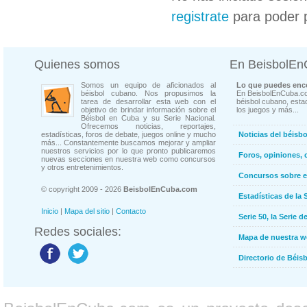
registrate
para poder 
Quienes somos
En BeisbolE
Somos un equipo de aficionados al
Lo que puedes enco
béisbol cubano. Nos propusimos la
En BeisbolEnCuba.co
tarea de desarrollar esta web con el
béisbol cubano, estad
objetivo de brindar información sobre el
los juegos y más...
Béisbol en Cuba y su Serie Nacional.
Ofrecemos noticias, reportajes,
estadísticas, foros de debate, juegos online y mucho
Noticias del béisb
más... Constantemente buscamos mejorar y ampliar
nuestros servicios por lo que pronto publicaremos
Foros, opiniones, 
nuevas secciones en nuestra web como concursos
y otros entretenimientos.
Concursos sobre e
© copyright 2009 - 2026
BeisbolEnCuba.com
Estadísticas de la 
Inicio
|
Mapa del sitio
|
Contacto
Serie 50, la Serie d
Redes sociales:
Mapa de nuestra 
Directorio de Béi