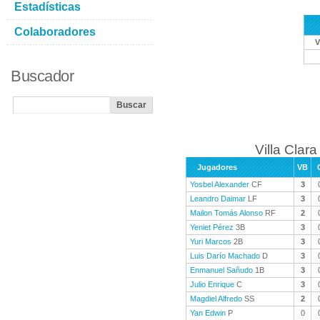
Estadísticas
Colaboradores
V
Buscador
Villa Clara
Jugadores
VB
Yosbel Alexander
CF
3
Leandro Daimar
LF
3
Mailon Tomás Alonso
RF
2
Yeniet Pérez
3B
3
Yuri Marcos
2B
3
Luis Darío Machado
D
3
Enmanuel Sañudo
1B
3
Julio Enrique
C
3
Magdiel Alfredo
SS
2
Yan Edwin
P
0