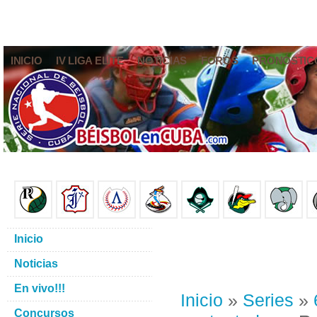
INICIO
IV LIGA ELITE
NOTICIAS
FOROS
PRONÓSTIC
Inicio
Noticias
En vivo!!!
Inicio
»
Series
»
Concursos