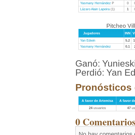
Yasmany Hernández
P
0
Lázaro Alain Lapeira
(1)
1
Pitcheo Vil
Jugadores
INN
V
Yan Edwin
5.2
1
Yasmany Hernández
0.1
Ganó: Yunieski
Perdió: Yan E
Pronósticos 
A favor de Artemisa
A favor de
24
usuarios
47
us
0 Comentarios 
No hay comentarios 