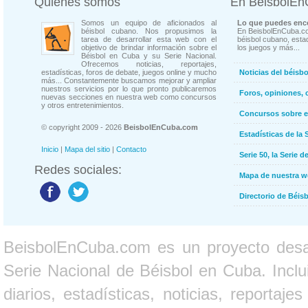
Quienes somos
En BeisbolE
Somos un equipo de aficionados al
Lo que puedes enco
béisbol cubano. Nos propusimos la
En BeisbolEnCuba.co
tarea de desarrollar esta web con el
béisbol cubano, estad
objetivo de brindar información sobre el
los juegos y más...
Béisbol en Cuba y su Serie Nacional.
Ofrecemos noticias, reportajes,
estadísticas, foros de debate, juegos online y mucho
Noticias del béisb
más... Constantemente buscamos mejorar y ampliar
nuestros servicios por lo que pronto publicaremos
Foros, opiniones, 
nuevas secciones en nuestra web como concursos
y otros entretenimientos.
Concursos sobre e
© copyright 2009 - 2026
BeisbolEnCuba.com
Estadísticas de la 
Inicio
|
Mapa del sitio
|
Contacto
Serie 50, la Serie d
Redes sociales:
Mapa de nuestra 
Directorio de Béi
BeisbolEnCuba.com es un proyecto desarr
Serie Nacional de Béisbol en Cuba. Inclui
diarios, estadísticas, noticias, report