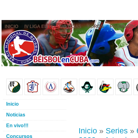
INICIO
IV LIGA ELITE
NOTICIAS
FOROS
PRONÓSTIC
Inicio
Noticias
En vivo!!!
Inicio
»
Series
»
Concursos