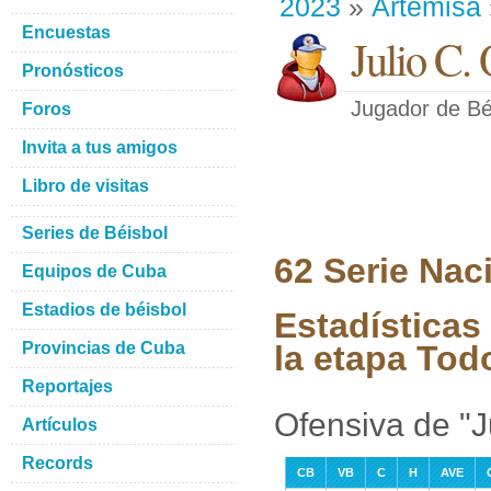
2023
»
Artemisa
Encuestas
Julio C.
Pronósticos
Jugador de Bé
Foros
Invita a tus amigos
Libro de visitas
Series de Béisbol
62 Serie Nac
Equipos de Cuba
Estadios de béisbol
Estadísticas
Provincias de Cuba
la etapa Tod
Reportajes
Ofensiva de "J
Artículos
Records
CB
VB
C
H
AVE