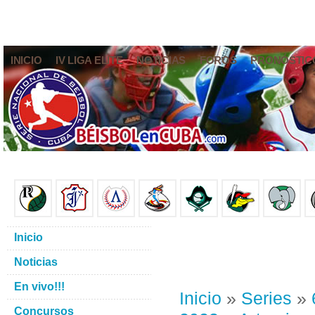
INICIO
IV LIGA ELITE
NOTICIAS
FOROS
PRONÓSTIC
Inicio
Noticias
En vivo!!!
Inicio
»
Series
»
Concursos