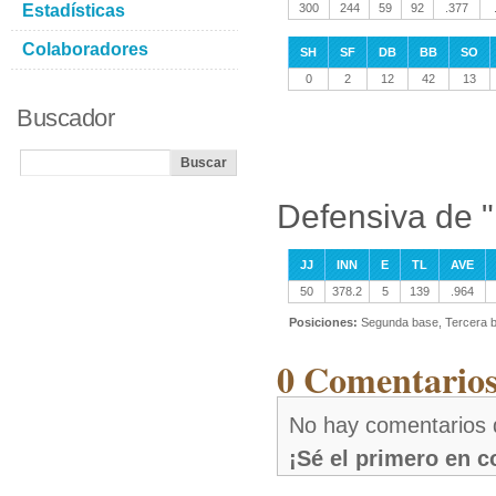
Estadísticas
300
244
59
92
.377
Colaboradores
SH
SF
DB
BB
SO
0
2
12
42
13
Buscador
Defensiva de 
JJ
INN
E
TL
AVE
50
378.2
5
139
.964
Posiciones:
Segunda base, Tercera 
0 Comentarios
No hay comentarios
¡Sé el primero en 