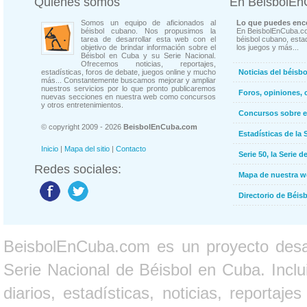
Quienes somos
En BeisbolE
Somos un equipo de aficionados al
Lo que puedes enco
béisbol cubano. Nos propusimos la
En BeisbolEnCuba.co
tarea de desarrollar esta web con el
béisbol cubano, estad
objetivo de brindar información sobre el
los juegos y más...
Béisbol en Cuba y su Serie Nacional.
Ofrecemos noticias, reportajes,
estadísticas, foros de debate, juegos online y mucho
Noticias del béisb
más... Constantemente buscamos mejorar y ampliar
nuestros servicios por lo que pronto publicaremos
Foros, opiniones, 
nuevas secciones en nuestra web como concursos
y otros entretenimientos.
Concursos sobre e
© copyright 2009 - 2026
BeisbolEnCuba.com
Estadísticas de la 
Inicio
|
Mapa del sitio
|
Contacto
Serie 50, la Serie d
Redes sociales:
Mapa de nuestra 
Directorio de Béi
BeisbolEnCuba.com es un proyecto desarr
Serie Nacional de Béisbol en Cuba. Inclui
diarios, estadísticas, noticias, report