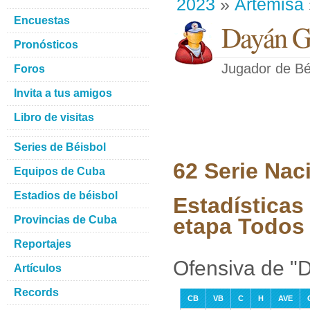
2023
»
Artemisa
Encuestas
Dayán Ga
Pronósticos
Jugador de Bé
Foros
Invita a tus amigos
Libro de visitas
Series de Béisbol
62 Serie Nac
Equipos de Cuba
Estadios de béisbol
Estadísticas
Provincias de Cuba
etapa Todos 
Reportajes
Ofensiva de "
Artículos
Records
CB
VB
C
H
AVE