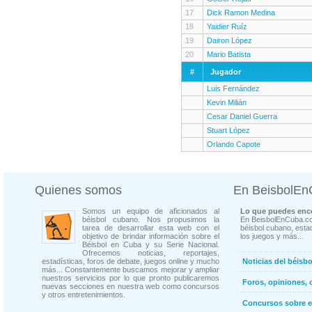
17
Dick Ramon Medina
18
Yaidier Ruíz
19
Dairon López
20
Mario Batista
#
Jugador
Luis Fernández
Kevin Milián
Cesar Daniel Guerra
Stuart López
Orlando Capote
Quienes somos
En BeisbolE
Somos un equipo de aficionados al
Lo que puedes enco
béisbol cubano. Nos propusimos la
En BeisbolEnCuba.co
tarea de desarrollar esta web con el
béisbol cubano, estad
objetivo de brindar información sobre el
los juegos y más...
Béisbol en Cuba y su Serie Nacional.
Ofrecemos noticias, reportajes,
estadísticas, foros de debate, juegos online y mucho
Noticias del béisb
más... Constantemente buscamos mejorar y ampliar
nuestros servicios por lo que pronto publicaremos
Foros, opiniones, 
nuevas secciones en nuestra web como concursos
y otros entretenimientos.
Concursos sobre e