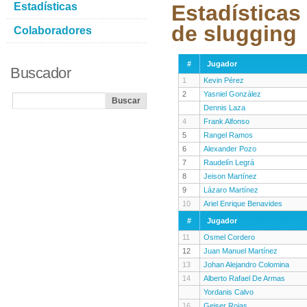
Estadísticas
Estadísticas
de slugging
Colaboradores
#
Jugador
Buscador
1
Kevin Pérez
2
Yasniel González
Dennis Laza
4
Frank Alfonso
5
Rangel Ramos
6
Alexander Pozo
7
Raudelín Legrá
8
Jeison Martínez
9
Lázaro Martínez
10
Ariel Enrique Benavides
#
Jugador
11
Osmel Cordero
12
Juan Manuel Martínez
13
Johan Alejandro Colomina
14
Alberto Rafael De Armas
Yordanis Calvo
16
Geiser Rojas