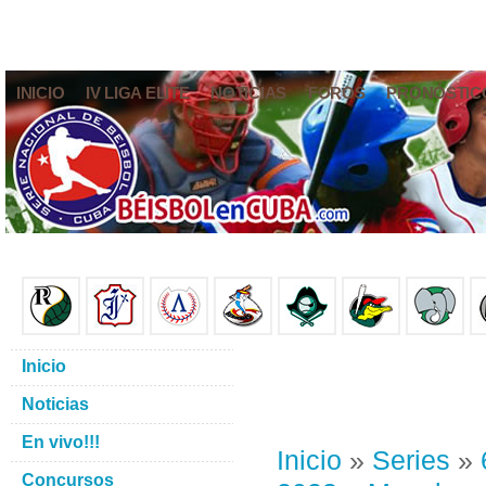
INICIO
IV LIGA ELITE
NOTICIAS
FOROS
PRONÓSTIC
Inicio
Noticias
En vivo!!!
Inicio
»
Series
»
Concursos