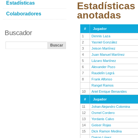
Estadísticas
Estadísticas
anotadas
Colaboradores
#
Jugador
Buscador
1
Dennis Laza
2
Yasniel González
3
Jeison Martínez
4
Juan Manuel Martínez
5
Lázaro Martínez
6
Alexander Pozo
7
Raudelín Legrá
8
Frank Alfonso
Rangel Ramos
10
Ariel Enrique Benavides
#
Jugador
11
Johan Alejandro Colomina
12
Osmel Cordero
13
Yordanis Calvo
14
Geiser Rojas
15
Dick Ramon Medina
Dairon López