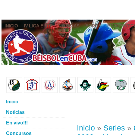
INICIO
IV LIGA ELITE
NOTICIAS
FOROS
PRONÓSTIC
Inicio
Noticias
En vivo!!!
Inicio
»
Series
»
Concursos