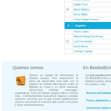
Yaidier Ruíz
18
Mario Batista
Kevin Milián
Cesar Daniel Guerra
#
Jugador
Stuart López
Alberto Rafael De Armas
23
Luis Fernández
Kevin Pérez
Orlando Capote
Quienes somos
En BeisbolE
Somos un equipo de aficionados al
Lo que puedes enco
béisbol cubano. Nos propusimos la
En BeisbolEnCuba.co
tarea de desarrollar esta web con el
béisbol cubano, estad
objetivo de brindar información sobre el
los juegos y más...
Béisbol en Cuba y su Serie Nacional.
Ofrecemos noticias, reportajes,
estadísticas, foros de debate, juegos online y mucho
Noticias del béisb
más... Constantemente buscamos mejorar y ampliar
nuestros servicios por lo que pronto publicaremos
Foros, opiniones, 
nuevas secciones en nuestra web como concursos
y otros entretenimientos.
Concursos sobre e