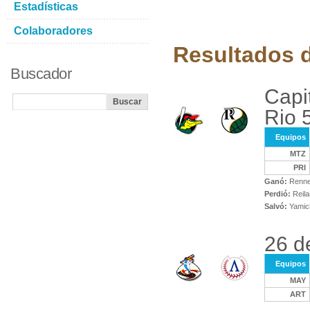
Estadísticas
Colaboradores
Resultados d
Buscador
Capi
Rio 
Equipos
MTZ
PRI
Ganó:
Renner
Perdió:
Reil
Salvó:
Yamic
26 d
Equipos
MAY
ART