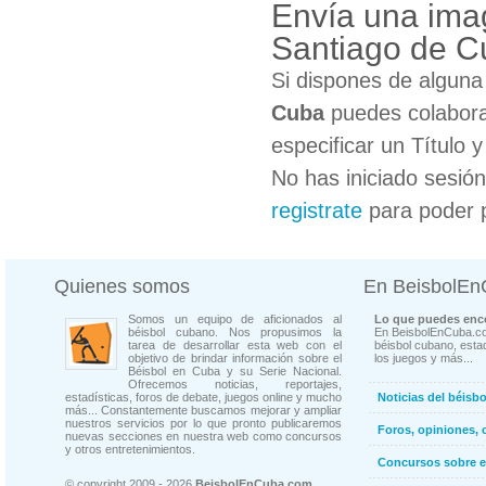
Envía una ima
Santiago de C
Si dispones de algun
Cuba
puedes colabora
especificar un Título 
No has iniciado sesió
registrate
para poder 
Quienes somos
En BeisbolE
Somos un equipo de aficionados al
Lo que puedes enco
béisbol cubano. Nos propusimos la
En BeisbolEnCuba.co
tarea de desarrollar esta web con el
béisbol cubano, estad
objetivo de brindar información sobre el
los juegos y más...
Béisbol en Cuba y su Serie Nacional.
Ofrecemos noticias, reportajes,
estadísticas, foros de debate, juegos online y mucho
Noticias del béisb
más... Constantemente buscamos mejorar y ampliar
nuestros servicios por lo que pronto publicaremos
Foros, opiniones, 
nuevas secciones en nuestra web como concursos
y otros entretenimientos.
Concursos sobre e
© copyright 2009 - 2026
BeisbolEnCuba.com