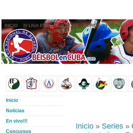
INICIO
IV LIGA ELITE
NOTICIAS
FOROS
PRONÓSTIC
Inicio
Noticias
En vivo!!!
Inicio
»
Series
»
Concursos