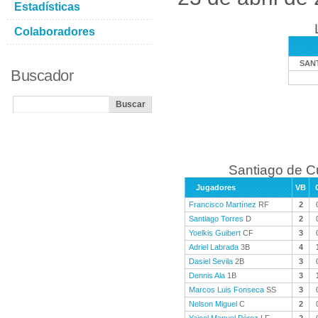
Estadísticas
Colaboradores
SAN
Buscador
Santiago de C
Jugadores
VB
Francisco Martínez
RF
2
Santiago Torres
D
2
Yoelkis Guibert
CF
3
Adriel Labrada
3B
4
Dasiel Sevila
2B
3
Dennis Ala
1B
3
Marcos Luis Fonseca
SS
3
Nelson Miguel
C
2