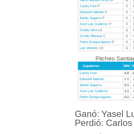
Yaicel Manuel Pérez
LF
2
Carlos Font
P
0
Ediasbel Valentín
P
0
Adrián Sagarra
P
0
José Luis Gutiérrez
P
0
Osday Silva
(1)
1
Orrelly Ribeaux
C
0
Pedro Enrique Aguero
P
0
Luis Veranes
(2)
1
Pitcheo Santi
Jugadores
INN
V
Carlos Font
4.0
1
Ediasbel Valentín
0.0
Adrián Sagarra
0.1
José Luis Gutiérrez
1.1
Pedro Enrique Aguero
0.1
Ganó: Yasel L
Perdió: Carlos