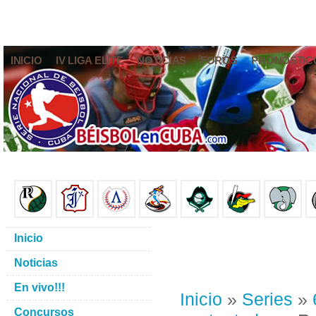
INICIO
IV LIGA ELITE
NOTICIAS
FOROS
PRONÓSTIC
Inicio
Noticias
En vivo!!!
Inicio
»
Series
»
Concursos