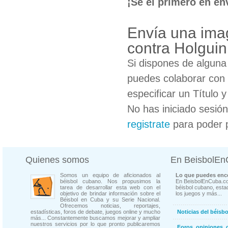
¡Sé el primero en en
Envía una ima
contra Holguin
Si dispones de algun
puedes colaborar con 
especificar un Título 
No has iniciado sesió
registrate
para poder 
Quienes somos
En BeisbolE
Somos un equipo de aficionados al
Lo que puedes enco
béisbol cubano. Nos propusimos la
En BeisbolEnCuba.co
tarea de desarrollar esta web con el
béisbol cubano, estad
objetivo de brindar información sobre el
los juegos y más...
Béisbol en Cuba y su Serie Nacional.
Ofrecemos noticias, reportajes,
estadísticas, foros de debate, juegos online y mucho
Noticias del béisb
más... Constantemente buscamos mejorar y ampliar
nuestros servicios por lo que pronto publicaremos
Foros, opiniones, 