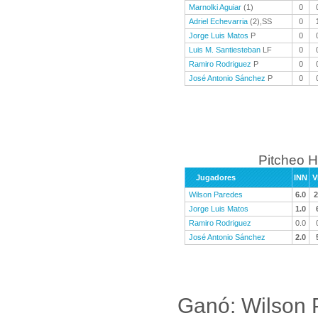
Marnolki Aguiar
(1)
0
Adriel Echevarria
(2),SS
0
Jorge Luis Matos
P
0
Luis M. Santiesteban
LF
0
Ramiro Rodriguez
P
0
José Antonio Sánchez
P
0
Pitcheo H
Jugadores
INN
V
Wilson Paredes
6.0
2
Jorge Luis Matos
1.0
Ramiro Rodriguez
0.0
José Antonio Sánchez
2.0
Ganó: Wilson