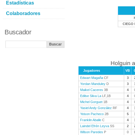
Estadísticas
Colaboradores
CIEGO 
Buscador
Holguin a
Jugadores
VB
Edwart Magaña
CF
3
Yordan Manduley
D
3
Maikel Caceres
3B
4
Edilse Silva La
LF,1B
4
Michel Gorguet
1B
4
Yasiel Andy González
RF
4
Yeison Pacheco
2B
5
Franklin Aballe
C
4
Laindel Efrén Leyva
SS
2
Wilson Paredes
P
0