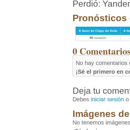
Perdió: Yande
Pronósticos 
A favor de Ciego de Avila
A fa
86
usuarios
0 Comentarios 
No hay comentarios 
¡Sé el primero en 
Deja tu coment
Debes
iniciar sesión
Imágenes de 
No tenemos imágenes 