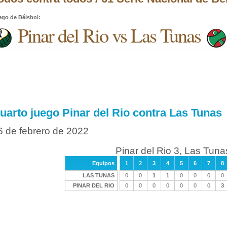
ego de Béisbol
:
Pinar del Rio vs Las Tunas
uarto juego Pinar del Rio contra Las Tunas
6 de febrero de 2022
Pinar del Rio 3, Las Tuna
Equipos
1
2
3
4
5
6
7
8
LAS TUNAS
0
0
1
1
0
0
0
0
PINAR DEL RIO
0
0
0
0
0
0
0
3