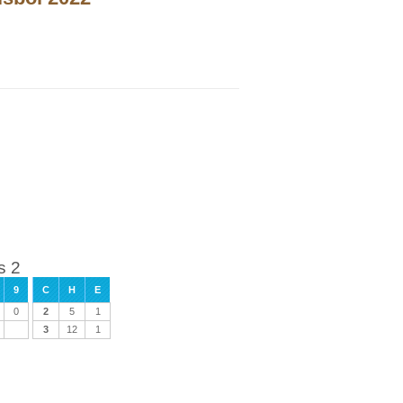
s 2
9
C
H
E
0
2
5
1
3
12
1