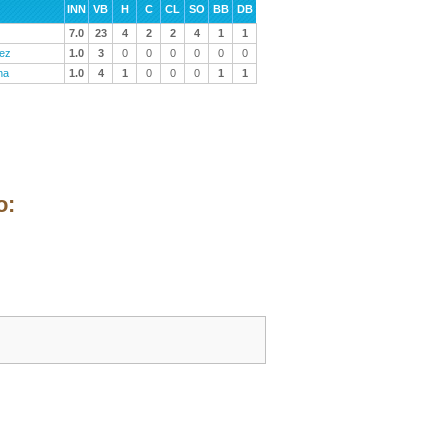
INN
VB
H
C
CL
SO
BB
DB
7.0
23
4
2
2
4
1
1
lez
1.0
3
0
0
0
0
0
0
na
1.0
4
1
0
0
0
1
1
o: