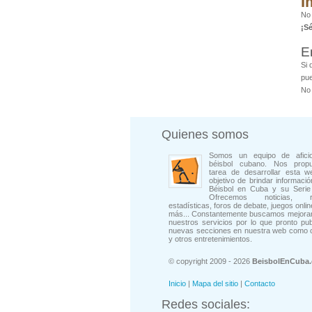
I
No 
¡S
E
Si 
pue
No 
Quienes somos
Somos un equipo de afici
béisbol cubano. Nos prop
tarea de desarrollar esta w
objetivo de brindar informació
Béisbol en Cuba y su Serie 
Ofrecemos noticias, rep
estadísticas, foros de debate, juegos onli
más... Constantemente buscamos mejorar
nuestros servicios por lo que pronto pu
nuevas secciones en nuestra web como 
y otros entretenimientos.
© copyright 2009 - 2026
BeisbolEnCuba
Inicio
|
Mapa del sitio
|
Contacto
Redes sociales: