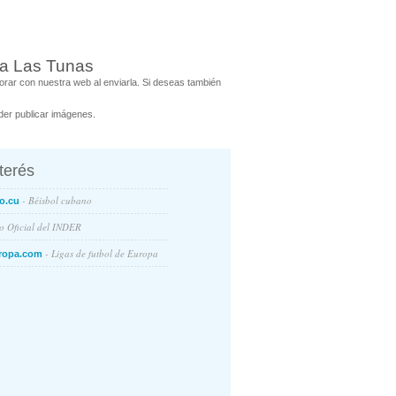
ra Las Tunas
rar con nuestra web al enviarla. Si deseas también
er publicar imágenes.
nterés
- Béisbol cubano
o.cu
io Oficial del INDER
- Ligas de futbol de Europa
ropa.com