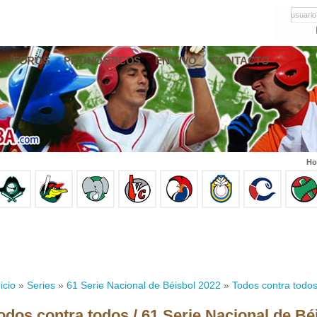
usuario
FOROS
PRONÓSTICOS
EN VIVO
CONTACTO
Ho
icio
»
Series
»
61 Serie Nacional de Béisbol 2022
»
Todos contra todo
odos contra todos / 61 Serie Nacional de Bé