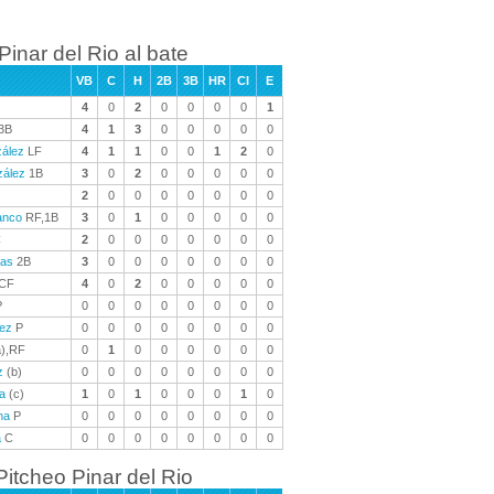
Pinar del Rio al bate
VB
C
H
2B
3B
HR
CI
E
4
0
2
0
0
0
0
1
3B
4
1
3
0
0
0
0
0
zález
LF
4
1
1
0
0
1
2
0
zález
1B
3
0
2
0
0
0
0
0
2
0
0
0
0
0
0
0
anco
RF,1B
3
0
1
0
0
0
0
0
C
2
0
0
0
0
0
0
0
ñas
2B
3
0
0
0
0
0
0
0
CF
4
0
2
0
0
0
0
0
P
0
0
0
0
0
0
0
0
lez
P
0
0
0
0
0
0
0
0
),RF
0
1
0
0
0
0
0
0
z
(b)
0
0
0
0
0
0
0
0
a
(c)
1
0
1
0
0
0
1
0
na
P
0
0
0
0
0
0
0
0
a
C
0
0
0
0
0
0
0
0
Pitcheo Pinar del Rio