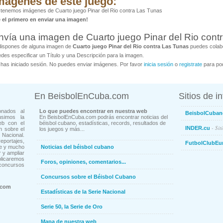
mágenes de este juego:
tenemos imágenes de Cuarto juego Pinar del Rio contra Las Tunas
é el primero en enviar una imagen!
nvía una imagen de Cuarto juego Pinar del Rio cont
dispones de alguna imagen de
Cuarto juego Pinar del Rio contra Las Tunas
puedes colabo
des especificar un Título y una Descripción para la imagen.
has iniciado sesión. No puedes enviar imágenes. Por favor
inicia sesión
o
registrate
para pod
En BeisbolEnCuba.com
Sitios de i
onados al
Lo que puedes encontrar en nuestra web
BeisbolCuban
usimos la
En BeisbolEnCuba.com podrás encontrar noticias del
eb con el
béisbol cubano, estadísticas, records, resultados de
- Sit
INDER.cu
n sobre el
los juegos y más...
Nacional.
ortajes,
FutbolClubEu
ne y mucho
Noticias del béisbol cubano
 y ampliar
blicaremos
Foros, opiniones, comentarios...
concursos
Concursos sobre el Béisbol Cubano
.com
Estadísticas de la Serie Nacional
Serie 50, la Serie de Oro
Mapa de nuestra web