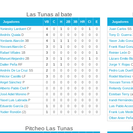
Las Tunas al bate
Jugadores
VB
C
H
2B
3B
HR
CI
E
Jugadores
Yuniesky Larduert
CF
4
0
1
0
0
0
1
0
Juan Carlos
SS
Andrés Quiala
D
4
0
0
0
0
0
0
0
Tony D. Guerra
Yordanis Alarcón
3B
4
1
1
1
0
0
0
0
Yaser Julio Gon
Yosvani Alarcón
C
3
0
1
0
0
0
0
0
Frank Raul Gon
Rafael Viñales
1B
3
0
0
0
0
0
0
1
Reinier León
D
Manuel Alejandro
2B
3
0
1
0
0
0
1
0
Lázaro Emilio Bl
Dailier Peña
RF
2
1
1
0
0
0
0
0
Jorge Y. Rojas
Andrés De La Cruz
SS
2
0
0
0
0
0
0
0
Pedro Luis Due
Héctor Castillo
LF
3
0
0
0
0
0
0
0
Roidel Martínez
Angel Sánchez
P
0
0
0
0
0
0
0
0
Yosvani Torres
Alberto Pablo Civil
P
0
0
0
0
0
0
0
0
Reilandy Gonzá
José Adiel Moreno
P
0
0
0
0
0
0
0
0
Esteban Terry
(a
Yasel Luis Labrada
P
0
0
0
0
0
0
0
0
Irandi Hernánde
Eduardo García
(1)
1
0
0
0
0
0
0
0
Luis Pablo Acost
Yudier Rondón
(2)
1
0
0
0
0
0
0
0
Frank Luis Medi
Olber Anier Peñ
Pitcheo Las Tunas