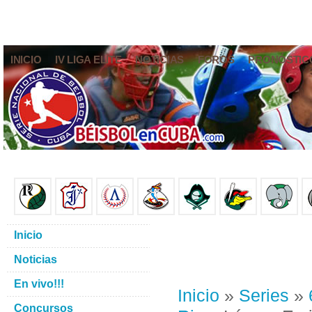
INICIO
IV LIGA ELITE
NOTICIAS
FOROS
PRONÓSTIC
Inicio
Noticias
En vivo!!!
Inicio
»
Series
»
Concursos