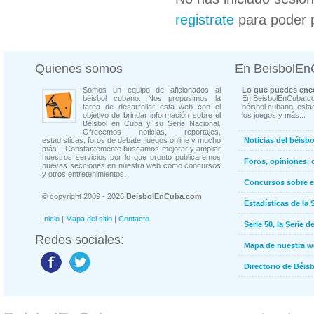
registrate
para poder 
Quienes somos
En BeisbolE
Somos un equipo de aficionados al
Lo que puedes enco
béisbol cubano. Nos propusimos la
En BeisbolEnCuba.co
tarea de desarrollar esta web con el
béisbol cubano, estad
objetivo de brindar información sobre el
los juegos y más...
Béisbol en Cuba y su Serie Nacional.
Ofrecemos noticias, reportajes,
estadísticas, foros de debate, juegos online y mucho
Noticias del béisb
más... Constantemente buscamos mejorar y ampliar
nuestros servicios por lo que pronto publicaremos
Foros, opiniones, 
nuevas secciones en nuestra web como concursos
y otros entretenimientos.
Concursos sobre e
© copyright 2009 - 2026
BeisbolEnCuba.com
Estadísticas de la 
Inicio
|
Mapa del sitio
|
Contacto
Serie 50, la Serie d
Redes sociales:
Mapa de nuestra 
Directorio de Béi