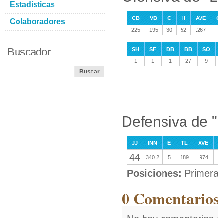
Estadísticas
CB
VB
C
H
AVE
Colaboradores
225
195
30
52
.267
Buscador
SH
SF
DB
BB
SO
1
1
1
27
9
Defensiva de 
JJ
INN
E
TL
AVE
44
340.2
5
189
.974
Posiciones:
Primera
0 Comentarios