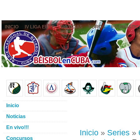
INICIO
IV LIGA ELITE
NOTICIAS
FOROS
PRONÓSTIC
Inicio
Noticias
En vivo!!!
Inicio
»
Series
»
Concursos