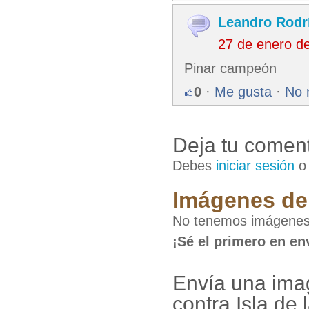
Leandro Rodr
27 de enero d
Pinar campeón
0
·
Me gusta
·
No 
Deja tu coment
Debes
iniciar sesión
Imágenes de 
No tenemos imágenes d
¡Sé el primero en en
Envía una imag
contra Isla de