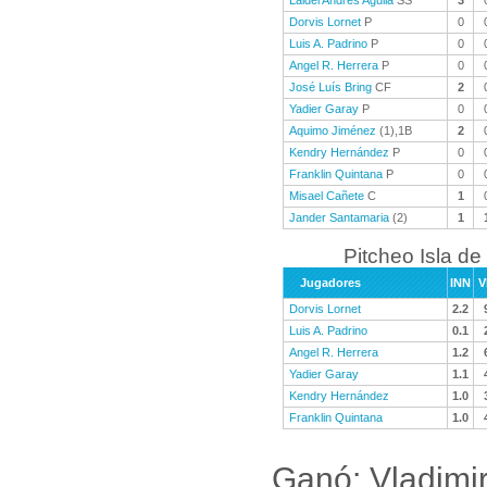
Laidel Andrés Aguila
SS
3
Dorvis Lornet
P
0
Luis A. Padrino
P
0
Angel R. Herrera
P
0
José Luís Bring
CF
2
Yadier Garay
P
0
Aquimo Jiménez
(1),1B
2
Kendry Hernández
P
0
Franklin Quintana
P
0
Misael Cañete
C
1
Jander Santamaria
(2)
1
Pitcheo Isla de
Jugadores
INN
V
Dorvis Lornet
2.2
Luis A. Padrino
0.1
Angel R. Herrera
1.2
Yadier Garay
1.1
Kendry Hernández
1.0
Franklin Quintana
1.0
Ganó: Vladimi