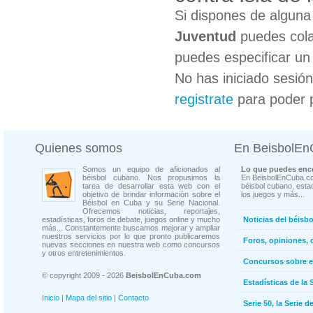
Si dispones de algun
Juventud
puedes cola
puedes especificar un 
No has iniciado sesió
registrate
para poder 
Quienes somos
En BeisbolE
Somos un equipo de aficionados al
Lo que puedes enco
béisbol cubano. Nos propusimos la
En BeisbolEnCuba.co
tarea de desarrollar esta web con el
béisbol cubano, estad
objetivo de brindar información sobre el
los juegos y más...
Béisbol en Cuba y su Serie Nacional.
Ofrecemos noticias, reportajes,
estadísticas, foros de debate, juegos online y mucho
Noticias del béisb
más... Constantemente buscamos mejorar y ampliar
nuestros servicios por lo que pronto publicaremos
Foros, opiniones, 
nuevas secciones en nuestra web como concursos
y otros entretenimientos.
Concursos sobre e
© copyright 2009 - 2026
BeisbolEnCuba.com
Estadísticas de la 
Inicio
|
Mapa del sitio
|
Contacto
Serie 50, la Serie d