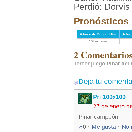
Perdió: Dorvis
Pronósticos 
A favor de Pinar del Rio
A favo
108
usuarios
2 Comentarios 
Tercer juego Pinar del 
Deja tu comenta
Pri 100x100
27 de enero d
Pinar campeón
0
·
Me gusta
·
No 