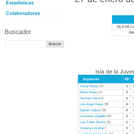
Estadísticas
Colaboradores
ISLA DE L
Buscador
PI
Isla de la Juve
Jugadores
VB
Jhony Hardy
CF
3
Eliseo Rojas
LF
3
Yasmani Viera
D
4
Luis Angel Rojas
3B
4
Dainier Gálvez
2B
4
Leonardo Urgellés
RF
3
Luis Felipe Rivera
1B
2
Jordanys Acebal
C
3