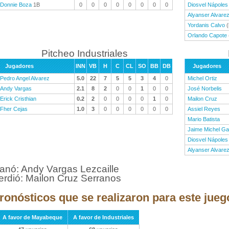
Donnie Boza
1B
0
0
0
0
0
0
0
0
Diosvel Nápoles
Alyanser Alvarez
Yordanis Calvo
(
Orlando Capote
Pitcheo Industriales
Jugadores
INN
VB
H
C
CL
SO
BB
DB
Jugadores
Pedro Angel Alvarez
5.0
22
7
5
5
3
4
0
Michel Ortiz
Andy Vargas
2.1
8
2
0
0
1
0
0
José Norbelis
Erick Cristhian
0.2
2
0
0
0
0
1
0
Mailon Cruz
Fher Cejas
1.0
3
0
0
0
0
0
0
Assiel Reyes
Mario Batista
Jaime Michel G
Diosvel Nápoles
Alyanser Alvarez
anó: Andy Vargas Lezcaille
erdió: Mailon Cruz Serranos
ronósticos que se realizaron para este jueg
A favor de Mayabeque
A favor de Industriales