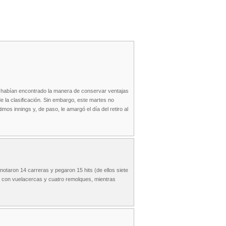
o habían encontrado la manera de conservar ventajas
e la clasificación. Sin embargo, este martes no
mos innings y, de paso, le amargó el día del retiro al
otaron 14 carreras y pegaron 15 hits (de ellos siete
no con vuelacercas y cuatro remolques, mientras