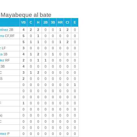
Mayabeque al bate
VB
C
H
2B
3B
HR
CI
E
tínez
2B
4
2
2
0
0
1
2
0
era
CF,RF
5
0
1
0
0
0
0
0
5
1
1
0
0
1
2
0
z
LF
3
0
0
0
0
0
0
0
ca
1B
4
1
2
0
1
0
0
0
dez
RF
2
0
1
1
0
0
0
0
3B
4
0
0
0
0
0
0
0
C
3
1
2
0
0
0
0
0
S
2
0
0
0
0
0
0
0
0
0
0
0
0
0
0
1
0
0
0
0
0
0
0
0
0
0
0
0
0
0
0
0
F
1
0
0
0
0
0
0
0
0
0
0
0
0
0
0
0
a)
0
0
0
0
0
0
0
0
C
0
0
0
0
0
0
0
0
0
0
0
0
0
0
0
0
amez
P
0
0
0
0
0
0
0
0