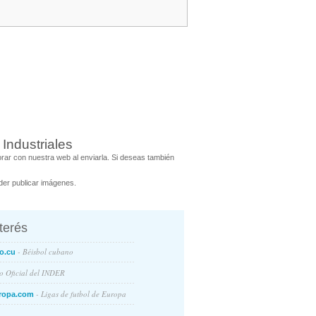
Industriales
ar con nuestra web al enviarla. Si deseas también
er publicar imágenes.
nterés
- Béisbol cubano
o.cu
io Oficial del INDER
- Ligas de futbol de Europa
ropa.com