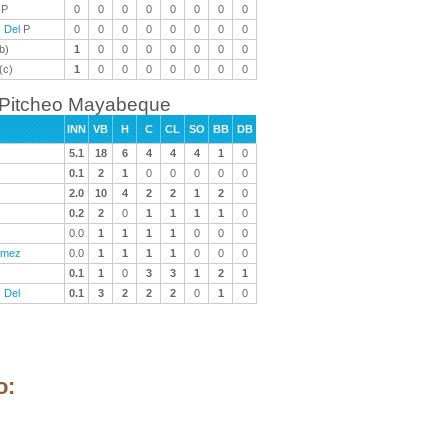
P
0
0
0
0
0
0
0
0
 Del
P
0
0
0
0
0
0
0
0
b)
1
0
0
0
0
0
0
0
(c)
1
0
0
0
0
0
0
0
Pitcheo Mayabeque
INN
VB
H
C
CL
SO
BB
DB
5.1
18
6
4
4
4
1
0
0.1
2
1
0
0
0
0
0
2.0
10
4
2
2
1
2
0
0.2
2
0
1
1
1
1
0
0.0
1
1
1
1
0
0
0
amez
0.0
1
1
1
1
0
0
0
0.1
1
0
3
3
1
2
1
 Del
0.1
3
2
2
2
0
1
0
o: