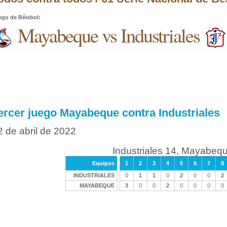
ego de Béisbol
:
Mayabeque vs Industriales
ercer juego Mayabeque contra Industriales
2 de abril de 2022
Industriales 14, Mayabeq
Equipos
1
2
3
4
5
6
7
8
INDUSTRIALES
0
1
1
0
2
0
0
2
MAYABEQUE
3
0
0
2
0
0
0
0