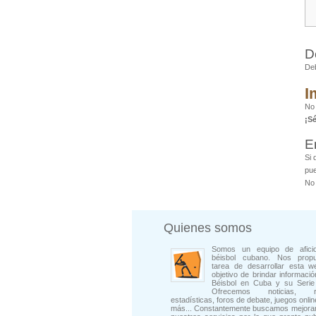
D
De
I
No 
¡S
E
Si 
pue
No 
Quienes somos
Somos un equipo de afici
béisbol cubano. Nos prop
tarea de desarrollar esta w
objetivo de brindar informació
Béisbol en Cuba y su Serie 
Ofrecemos noticias, rep
estadísticas, foros de debate, juegos onli
más... Constantemente buscamos mejorar