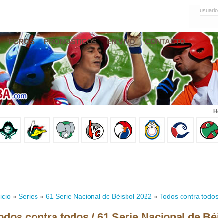
usuario
FOROS
PRONÓSTICOS
EN VIVO
CONTACTO
H
icio
»
Series
»
61 Serie Nacional de Béisbol 2022
»
Todos contra todo
odos contra todos / 61 Serie Nacional de Bé