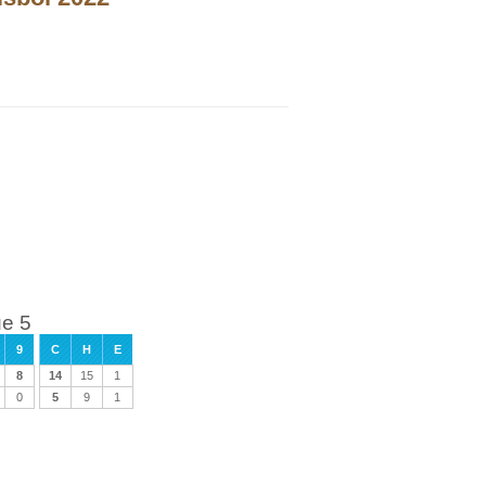
ue 5
9
C
H
E
8
14
15
1
0
5
9
1