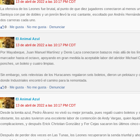
13 de abril de 2022 a las 10:17 PM CDT
La ofensiva de los Leones fue brutal, al punto de que diez jugadores conectaron al menos u
Santoya con par de dobles y un jonrón llevó la voz cantante, escoltado por Andrés Hernánde
dos carreras cada uno.
0
·
Me gusta
·
No me gusta
·
Denunciar
El Animal Azul
13 de abril de 2022 a las 10:17 PM CDT
Por Mayabeque, Juan Manuel Martínez y Denis Laza conectaron batazos más allá de los lími
marcador hasta el octavo, apoyando en gran medida la aceptable labor del abridor Michael Or
ponches, un boleto y cuatro limpias.
Sin embargo, seis relevistas de los Huracanes regalaron seis boletos, dieron un pelotazo y c
donde Industriales encontró el camino para la remontada.
0
·
Me gusta
·
No me gusta
·
Denunciar
El Animal Azul
13 de abril de 2022 a las 10:17 PM CDT
Desde la lomita azul, Pedro Álvarez no vivió su mejor jornada, pues regaló cuatro boletos y
obstante, los azules tuvieron una excelente labor de contención de Andy Vargas, quien liqui
complicaciones, y después Erick Christian González y Fer Cejas sacaron los últimos cinco 
Después de perder dos veces en Las Tunas, los Leones recuperaron la senda triunfal y ahor