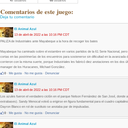
47
usuarios
68
usuarios
 Comentarios de este juego:
Deja tu comentario
El Animal Azul
13 de abril de 2022 a las 10:16 PM CDT
PALIZA de Industriales ante Mayabeque a la hora de recoger los bates
Mayabeque ha caminado sobre el estambre en varios partidos de la 61 Serie Nacional, per
cortas en las postrimerías de los encuentros para sostenerse sin dificultad en la avanzada d
corrieron con la misma suerte, porque Industriales les fabricó diez anotaciones en los dos últi
manager de los Huracanes, Michael González.
0
·
Me gusta
·
No me gusta
·
Denunciar
El Animal Azul
13 de abril de 2022 a las 10:16 PM CDT
Los azules fueron el verdadero ciclón en el parque Nelson Fernández de San José, donde an
extrabases). Sandy Menocal volvió a erigirse en figura fundamental para el cuadro capitali
Dayron Blanco en rol de sustituto se anotaba par de impulsadas.
0
·
Me gusta
·
No me gusta
·
Denunciar
El Animal Azul