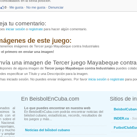
consolidados en la sexta posición.
0
·
Me gusta
·
No me gusta
·
Denunciar
eja tu comentario:
bes
iniciar sesión
o
registrate
para hacer algún comentario.
mágenes de este juego:
tenemos imágenes de Tercer juego Mayabeque contra Industriales
é el primero en enviar una imagen!
nvía una imagen de Tercer juego Mayabeque contra 
dispones de alguna imagen de
Tercer juego Mayabeque contra Industriales
puedes colabor
des especificar un Título y una Descripción para la imagen.
has iniciado sesión. No puedes enviar imágenes. Por favor
inicia sesión
o
registrate
para pod
En BeisbolEnCuba.com
Sitios de i
onados al
Lo que puedes encontrar en nuestra web
BeisbolCuban
usimos la
En BeisbolEnCuba.com podrás encontrar noticias del
eb con el
béisbol cubano, estadísticas, records, resultados de
- Sit
INDER.cu
n sobre el
los juegos y más...
Nacional.
ortajes,
FutbolClubEu
ne y mucho
Noticias del béisbol cubano
 y ampliar