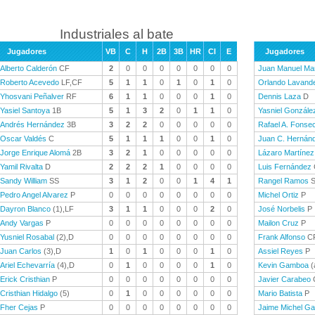
Industriales al bate
Jugadores
VB
C
H
2B
3B
HR
CI
E
Jugadores
Alberto Calderón
CF
2
0
0
0
0
0
0
0
Juan Manuel Mar
Roberto Acevedo
LF,CF
5
1
1
0
1
0
1
0
Orlando Lavand
Yhosvani Peñalver
RF
6
1
1
0
0
0
1
0
Dennis Laza
D
Yasiel Santoya
1B
5
1
3
2
0
1
1
0
Yasniel Gonzále
Andrés Hernández
3B
3
2
2
0
0
0
0
0
Rafael A. Fonse
Oscar Valdés
C
5
1
1
1
0
0
1
0
Juan C. Hernán
Jorge Enrique Alomá
2B
3
2
1
0
0
0
0
0
Lázaro Martínez
Yamil Rivalta
D
2
2
2
1
0
0
0
0
Luis Fernández
Sandy William
SS
3
1
2
0
0
1
4
1
Rangel Ramos
S
Pedro Angel Alvarez
P
0
0
0
0
0
0
0
0
Michel Ortiz
P
Dayron Blanco
(1),LF
3
1
1
0
0
0
2
0
José Norbelis
P
Andy Vargas
P
0
0
0
0
0
0
0
0
Mailon Cruz
P
Yusniel Rosabal
(2),D
0
0
0
0
0
0
0
0
Frank Alfonso
C
Juan Carlos
(3),D
1
0
1
0
0
0
1
0
Assiel Reyes
P
Ariel Echevarría
(4),D
0
1
0
0
0
0
1
0
Kevin Gamboa
(
Erick Cristhian
P
0
0
0
0
0
0
0
0
Javier Carabeo
Cristhian Hidalgo
(5)
0
1
0
0
0
0
0
0
Mario Batista
P
Fher Cejas
P
0
0
0
0
0
0
0
0
Jaime Michel G