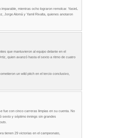
n imparable, mientras ocho lograron remolcar. YasieL
z, Jorge Alomá y Yamil Rivalta, quienes anotaron
tes que mantuvieron al equipo delante en el
tiz, quien avanzó hasta el sexto a ritmo de cuatro
ometieron un wild pitch en el tercio conclusivo,
 se fue con cinco carreras limpias en su cuenta. No
dó sexto y séptimo innings sin grandes
outs.
a tienen 29 victorias en el campeonato,